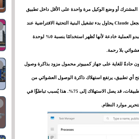
المشترك أو وضع الوكيل مرة واحدة على الأقل داخل تطبيق
سطح المكتب. يؤدي ذلك إلى إنشاء ملفات جلسة تجعل Claude يحاول بدء تشغيل البنية التحتية الافتراضية عند
كل إعادة تشغيل لاحقة، بغض النظر عما تفعله. قد تبدو العملية خادعة لأنها تُظهر استخدامًا بنسبة 0% لوحدة
عشوائي بلا رحمة.
كون حادةً للغاية على جهاز كمبيوتر محمول مزود بذاكرة وصول
يت. فقبل حتى فتح أي تطبيق، يرتفع استهلاك ذاكرة الوصول العشوائي من
50% إلى 62%، ومع الاستخدام العادي للنظام والتطبيقات، قد يصل الاستهلاك إلى 75%. هذا يُسبب تباطؤًا في
تحرير موارد النظام.