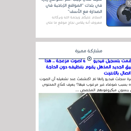
اله...
في بلدك "المواقع الإباحية في
الصدارة مع الأسف"
السلام عليكم ورحمة الله وبركاته
معروف أنه يقاس نجاح موقع ما على
شبكة الأنترنت بعدة مقاييس ، أهمها
عداد الزائرين للموقع، ويتم معرفة ذلك
في...
مشاركة مميزة
مت بتسجيل فيديو وفيه أصوت مزعجة .. هذا
بيق الجديد المذهل يقوم بتنظيفه دون الحاجة
تصال بالإنترنت
ة سجلتَ فيديو رائعًا ثم اكتشفتَ عند تشغيله أن الصوت
 بسبب ضوضاء غير مرغوب فيها؟ يعرف صُنّاع المحتوى
 ينسون ميكروفونهم المخصص ...