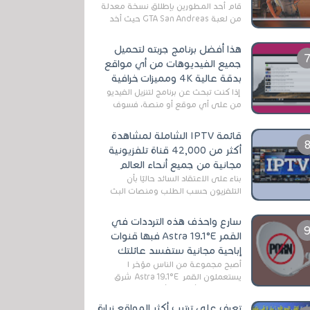
قام أحد المطورين بإطلاق نسخة معدلة
من لعبة GTA San Andreas حيث أخد
بعين الإعتبار تقليل مساحة اللعبة
وجعلها خفيفة LITE لهواتف الأندرويد ،
هذا أفضل برنامج جربته لتحميل
وق...
جميع الفيديوهات من أي مواقع
بدقة عالية 4K ومميزات خرافية
إذا كنت تبحث عن برنامج لتنزيل الفيديو
من على أي موقع أو منصة، فسوف
تعثر على عدد لا منتهي من الروابط
الخاصة بالبرامج والتطبيقات في هذا
قائمة IPTV الشاملة لمشاهدة
المج...
أكثر من 42,000 قناة تلفزيونية
مجانية من جميع أنحاء العالم
بناءً على الاعتقاد السائد حاليًا بأن
التلفزيون حسب الطلب ومنصات البث
المباشر تتفوق على التلفزيون الرقمي
الأرضي التقليدي، يُعدّ IPTV-org خيار...
سارع واحذف هذه الترددات في
القمر Astra 19.1°E فبها قنوات
إباحية مجانية ستفسد عائلتك
أصبح مجموعة من الناس مؤخر ا
يستعملون القمر Astra 19.1°E شرق
وذلك بسبب أن هذا الأخير يتوفرعلى
قنوات مميزة جدا تنقل العديد من البرامج
تعرف على ترتيب أكثر المواقع زيارة