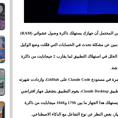
إذا كنت تستخدم تطبيق Claude لنظام الويندوز، فمن المحتمل أن جهازك يستهلك ذاكرة وصول عشوائي (RAM)
مين عن مشكلة تحدث في الحسابات التي فعّلت وضع الوكيل
أو وضع العمل المشترك داخل التطبيق. يتسبب هذا الخلل في استهلاك التطبيق لما يقارب 2 جيجابايت من ذاكرة
شة.
وفقًا لموقع Neowin، تم الإبلاغ عن هذا الخلل لأول مرة في مستودع Claude Code على GitHub، وازدادت شهرته
في الأسابيع الأخيرة. أفاد المتضررون أنه عند فتح تطبيق Claude Desktop، يقوم التطبيق بتشغيل جهاز افتراضي
Hyper-V يظهر في إدارة المهام كعملية Vmmem. يستهلك هذا الجهاز ما بين 1796 و1846 ميجابايت من ذاكرة
از، بغض النظر عن نوع التفاعل مع الذكاء الاصطناعي.