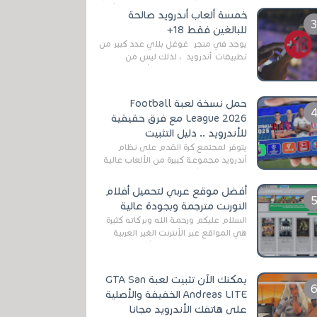
رغم المخاطر المتعلقه به وذلك من أجل
خمسة ألعاب أندرويد صالحة
التخلص من المضايقات الكثيرة في
للبالغين فقط 18+
العال...
يوجد في متجر غوغل بلاي عدد كبير من
تطبيقات أندرويد ، لذلك ليس من
الغريب العثور عليها لجميع أنواع
الجماهير. هذه المرة نقدم 5 ألعاب أند...
حمل نسخة لعبة Football
League 2026 مع فرق حقيقية
للأندرويد .. دليل التثبيت
يتوفر لمجتمع كرة القدم على نظام
أندرويد مجموعة كبيرة من الألعاب عالية
الجودة. من الألعاب الرسمية مثل EA
Sports FC 26 (المعروفة سابقًا باسم ...
أفضل موقع عربي لتحميل أفلام
التورنت مترجمة وبجودة عالية
السلام عليكم ورحمة الله وبركاته كثيرة
هي المواقع عبر الأنترنت الغير العربية
التي تقدم خدمة تحميل الأفلام على
التورنت ، ومعظم هذه المواقع ل...
يمكنك الآن تثبيت لعبة GTA San
Andreas LITE الخفيفة والأصلية
على هاتفك الأندرويد مجانا