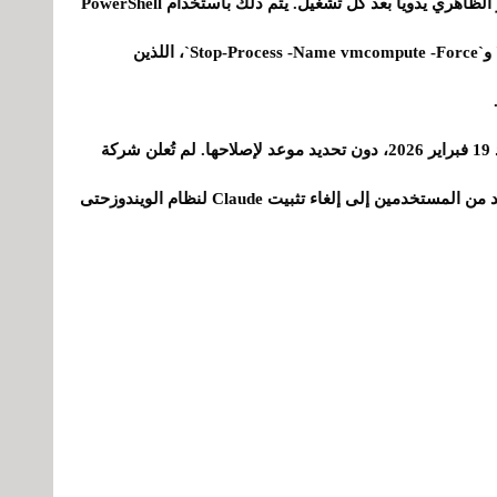
الخيار الثاني أبسط، ويتضمن إيقاف عمليات الجهاز الظاهري يدويًا بعد كل تشغيل. يتم ذلك باستخدام PowerShell
عبر الأمرَين `Stop-Process -Name vmwp -Force` و`Stop-Process -Name vmcompute -Force`، اللذين
لعلّ أكثر ما يُثير الإحباط هو وجود هذه المشكلة منذ 19 فبراير 2026، دون تحديد موعد لإصلاحها. لم تُعلن شركة
Anthropic عن موعد إصدار التحديث، لذا لجأ العديد من المستخدمين إلى إلغاء تثبيت Claude لنظام الويندوزحتى