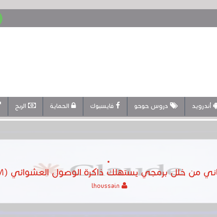
أندرويد
دروس حوحو
فايسبوك
الحماية
الربح
lhoussain