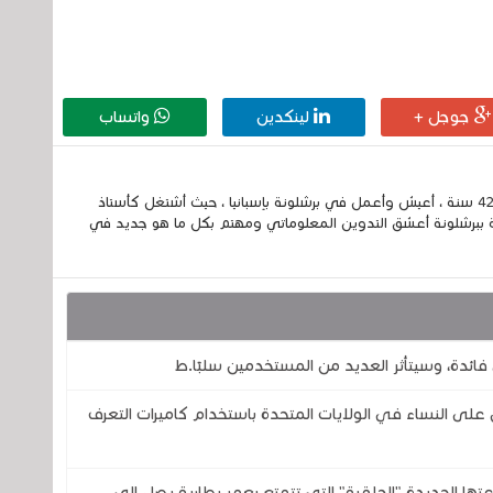
جوجل +
لينكدين
واتساب
إسمي الكامل الحسين مزواد ، مغربي الجنسية ، عمري 42 سنة ، أعيش وأعمل في برشلونة بإسبانيا ، حيث أشتغل كأستاذ
 ببرشلونة أعشق التدوين المعلوماتي ومهتم بكل ما هو جديد في
فائدة، وسيتأثر العديد من المستخدمين سلبًا.ط
 النساء في الولايات المتحدة باستخدام كاميرات التعرف
تحدى شركتي سامسونج وOura بساعتها الجديدة "الحلقية" التي تتمتع بعمر بطارية يصل إلى