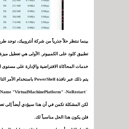
خدمات المحاكاة الافتراضية والإدارة على مستوى ا
يتم ذلك عبر نافذة PowerShell باستخدام الأمر التالي:
`Disable-WindowsOptionalFeature -Online -FeatureName "VirtualMachinePlatform" -NoRestart`.
فلن يكون هذا الحل مناسباً لك.