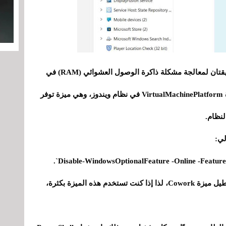
بينما ننتظر حلاً جذرياً من شركة أنثروبيك، توجد طريقتان لمعالجة مشكلة ذاكرة الوصول العشوائي (RAM) في
تطبيق كلود على الكمبيوتر. الأولى هي تعطيل ميزة VirtualMachinePlatform في نظام ويندوز، وهي ميزة توفر
لنظام.
لكن المشكلة تكمن في أن هذا سيؤدي أيضاً إلى تعطيل ميزة Cowork، لذا إذا كنت تستخدم هذه الميزة بكثرة،