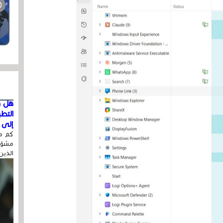
هل ق
التط
إلى ا
كم مر
مشوّه
الذين