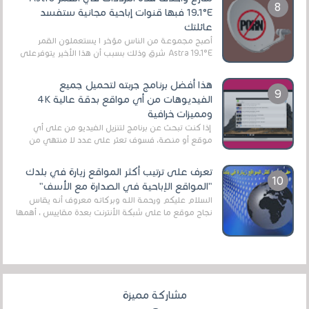
19.1°E فبها قنوات إباحية مجانية ستفسد
عائلتك
أصبح مجموعة من الناس مؤخر ا يستعملون القمر
Astra 19.1°E شرق وذلك بسبب أن هذا الأخير يتوفرعلى
قنوات مميزة جدا تنقل العديد من البرامج اله...
هذا أفضل برنامج جربته لتحميل جميع
الفيديوهات من أي مواقع بدقة عالية 4K
ومميزات خرافية
إذا كنت تبحث عن برنامج لتنزيل الفيديو من على أي
موقع أو منصة، فسوف تعثر على عدد لا منتهي من
الروابط الخاصة بالبرامج والتطبيقات في هذا المج...
تعرف على ترتيب أكثر المواقع زيارة في بلدك
"المواقع الإباحية في الصدارة مع الأسف"
السلام عليكم ورحمة الله وبركاته معروف أنه يقاس
نجاح موقع ما على شبكة الأنترنت بعدة مقاييس ، أهمها
عداد الزائرين للموقع، ويتم معرفة ذلك في...
مشاركة مميزة