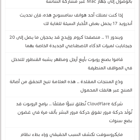
بالوصول إلى جهاز Mac عبر مشاركة الشاشة
إذا كنت تمتلك أحد هواتف سامسونج هذه، فإن تحديث
أندرويد 17 يحمل بعض الأخبار السيئة للغاية لك
ويندوز 11 .. متصفحا كروم وإيدج قد يحجزان ما يصل إلى 20
جيجابايت لميزات الذكاء الاصطناعي الجديدة الخاصة بهما
قاموا بصنع روبوت بأربع أرجل ومظهر يشبه القنطور للتدخل
في المواقف المتطرفة
ودّع المنتجات المقلدة .. هذه العلامة تتيح التحقق من أصالة
المنتج عبر هاتفك المحمول
شركة Cloudflare تُطلق تنبؤًا مقلقًا .. برامج الروبوت قد
تُولّد حركة مرور تفوق حركة مرور البشر بألف مرة في غضون
بضع سنوات
مايكروسوفت تكشف السبب الحقيقي وراء بطء نظام