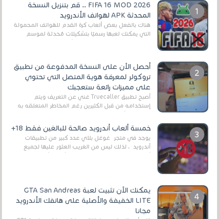
FIFA 16 MOD 2026 .. قم بتنزيل النسخة
المحدثة APK لهواتف الأندرويد
هناك بالفعل بعض ألعاب كرة القدم للهواتف المحمولة
التي يمكنك لعبها رسميًا بتشكيلات مُحدثة لموسم
2025/2026v ومثال على ذلك ألعاب مثل EA Sports ...
أحصل الآن على النسخة المدفوعة من تطبيق
تروكولر لمعرفة هوية المتصل التي تحتوي
على مميزات رائعة ستعجبك
أصبح تطبيق Truecaller غني عن التعريف ويتم
إستخدامه من قبل الكثيرين رغم المخاطر المتعلقه به
وذلك من أجل التخلص من المضايقات الكثيرة في
العال...
خمسة ألعاب أندرويد صالحة للبالغين فقط 18+
يوجد في متجر غوغل بلاي عدد كبير من تطبيقات
أندرويد ، لذلك ليس من الغريب العثور عليها لجميع
أنواع الجماهير. هذه المرة نقدم 5 ألعاب أند...
يمكنك الآن تثبيت لعبة GTA San Andreas
LITE الخفيفة والأصلية على هاتفك الأندرويد
مجانا