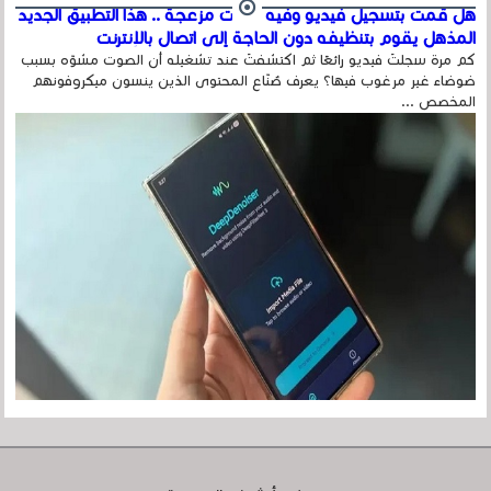
هل قمت بتسجيل فيديو وفيه أصوت مزعجة .. هذا التطبيق الجديد
المذهل يقوم بتنظيفه دون الحاجة إلى اتصال بالإنترنت
كم مرة سجلتَ فيديو رائعًا ثم اكتشفتَ عند تشغيله أن الصوت مشوّه بسبب
ضوضاء غير مرغوب فيها؟ يعرف صُنّاع المحتوى الذين ينسون ميكروفونهم
المخصص ...