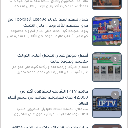
قام أحد المطورين بإطلاق نسخة معدلة من لعبة GTA
San Andreas حيث أخد بعين الإعتبار تقليل مساحة
اللعبة وجعلها خفيفة LITE لهواتف الأندرويد ، وق...
حمل نسخة لعبة Football League 2026 مع
فرق حقيقية للأندرويد .. دليل التثبيت
يتوفر لمجتمع كرة القدم على نظام أندرويد مجموعة
كبيرة من الألعاب عالية الجودة. من الألعاب الرسمية مثل
EA Sports FC 26 (المعروفة سابقًا باسم ...
أفضل موقع عربي لتحميل أفلام التورنت
مترجمة وبجودة عالية
السلام عليكم ورحمة الله وبركاته كثيرة هي المواقع
عبر الأنترنت الغير العربية التي تقدم خدمة تحميل
الأفلام على التورنت ، ومعظم هذه المواقع ل...
قائمة IPTV الشاملة لمشاهدة أكثر من
42,000 قناة تلفزيونية مجانية من جميع أنحاء
العالم
بناءً على الاعتقاد السائد حاليًا بأن التلفزيون حسب
الطلب ومنصات البث المباشر تتفوق على التلفزيون
الرقمي الأرضي التقليدي، يُعدّ IPTV-org خيار...
سارع واحذف هذه الترددات في القمر Astra