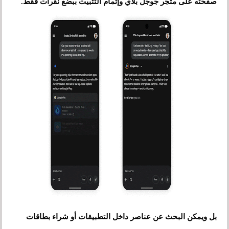
صفحته على متجر جوجل بلاي وإتمام التثبيت ببضع نقرات فقط.
بل ويمكن البحث عن عناصر داخل التطبيقات أو شراء بطاقات