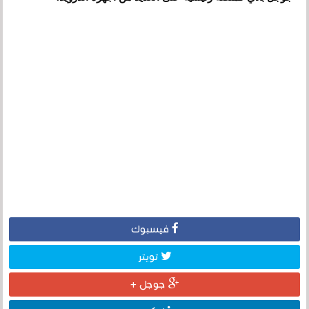
فيسبوك
تويتر
جوجل +