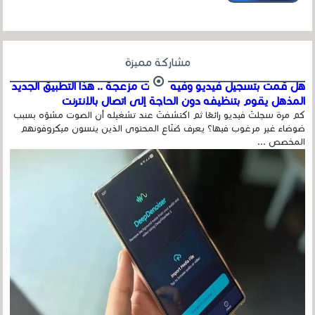
مشاركة مميزة
هل قمت بتسجيل فيديو وفيه أصوت مزعجة .. هذا التطبيق الجديد
المذهل يقوم بتنظيفه دون الحاجة إلى اتصال بالإنترنت
كم مرة سجلتَ فيديو رائعًا ثم اكتشفتَ عند تشغيله أن الصوت مشوّه بسبب
ضوضاء غير مرغوب فيها؟ يعرف صُنّاع المحتوى الذين ينسون ميكروفونهم
المخصص ...