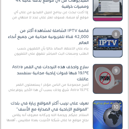
الفيديوهات من أي مواقع بدقة عالية 4K
ومميزات خرافية
إذا كنت تبحث عن برنامج لتنزيل الفيديو من على أي
موقع أو منصة، فسوف تعثر على عدد لا منتهي من
الروابط الخاصة بالبرامج والتطبيقات في هذا المج...
قائمة IPTV الشاملة لمشاهدة أكثر من
42,000 قناة تلفزيونية مجانية من جميع أنحاء
العالم
بناءً على الاعتقاد السائد حاليًا بأن التلفزيون حسب
الطلب ومنصات البث المباشر تتفوق على التلفزيون
الرقمي الأرضي التقليدي، يُعدّ IPTV-org خيار...
سارع واحذف هذه الترددات في القمر Astra
19.1°E فبها قنوات إباحية مجانية ستفسد
عائلتك
أصبح مجموعة من الناس مؤخر ا يستعملون القمر
Astra 19.1°E شرق وذلك بسبب أن هذا الأخير يتوفرعلى
قنوات مميزة جدا تنقل العديد من البرامج اله...
تعرف على ترتيب أكثر المواقع زيارة في بلدك
"المواقع الإباحية في الصدارة مع الأسف"
السلام عليكم ورحمة الله وبركاته معروف أنه يقاس
نجاح موقع ما على شبكة الأنترنت بعدة مقاييس ، أهمها
عداد الزائرين للموقع، ويتم معرفة ذلك في...