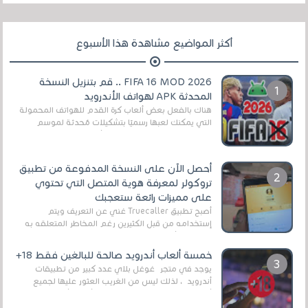
أكثر المواضيع مشاهدة هذا الأسبوع
FIFA 16 MOD 2026 .. قم بتنزيل النسخة
المحدثة APK لهواتف الأندرويد
هناك بالفعل بعض ألعاب كرة القدم للهواتف المحمولة
التي يمكنك لعبها رسميًا بتشكيلات مُحدثة لموسم
2025/2026v ومثال على ذلك ألعاب مثل EA Sports ...
أحصل الآن على النسخة المدفوعة من تطبيق
تروكولر لمعرفة هوية المتصل التي تحتوي
على مميزات رائعة ستعجبك
أصبح تطبيق Truecaller غني عن التعريف ويتم
إستخدامه من قبل الكثيرين رغم المخاطر المتعلقه به
وذلك من أجل التخلص من المضايقات الكثيرة في
العال...
خمسة ألعاب أندرويد صالحة للبالغين فقط 18+
يوجد في متجر غوغل بلاي عدد كبير من تطبيقات
أندرويد ، لذلك ليس من الغريب العثور عليها لجميع
أنواع الجماهير. هذه المرة نقدم 5 ألعاب أند...