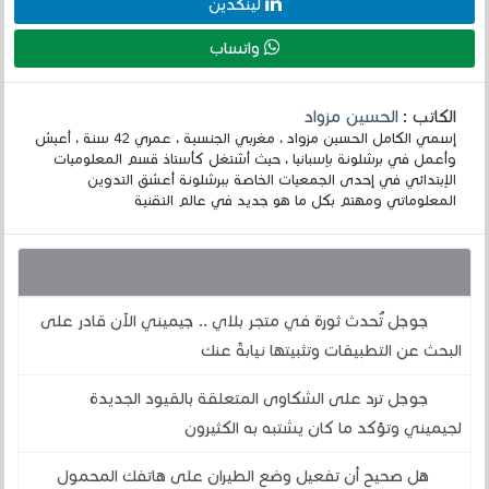
لينكدين
واتساب
الكاتب :
الحسين مزواد
إسمي الكامل الحسين مزواد ، مغربي الجنسية ، عمري 42 سنة ، أعيش
وأعمل في برشلونة بإسبانيا ، حيث أشتغل كأستاذ قسم المعلوميات
الإبتدائي في إحدى الجمعيات الخاصة ببرشلونة أعشق التدوين
المعلوماتي ومهتم بكل ما هو جديد في عالم التقنية
قد يهمك أيضا :
جوجل تُحدث ثورة في متجر بلاي .. جيميني الآن قادر على
البحث عن التطبيقات وتثبيتها نيابةً عنك
جوجل ترد على الشكاوى المتعلقة بالقيود الجديدة
لجيميني وتؤكد ما كان يشتبه به الكثيرون
هل صحيح أن تفعيل وضع الطيران على هاتفك المحمول