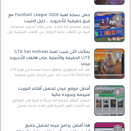
حمل نسخة لعبة Football League 2026 مع
فرق حقيقية للأندرويد .. دليل التثبيت
يتوفر لمجتمع كرة القدم على نظام أندرويد مجموعة
كبيرة من الألعاب عالية الجودة. من الألعاب الرسمية مثل
EA Sports FC 26 (المعروفة سابقًا باسم ...
يمكنك الآن تثبيت لعبة GTA San Andreas
LITE الخفيفة والأصلية على هاتفك الأندرويد
مجانا
قام أحد المطورين بإطلاق نسخة معدلة من لعبة GTA
San Andreas حيث أخد بعين الإعتبار تقليل مساحة
اللعبة وجعلها خفيفة LITE لهواتف الأندرويد ، وق...
أفضل موقع عربي لتحميل أفلام التورنت
مترجمة وبجودة عالية
السلام عليكم ورحمة الله وبركاته كثيرة هي المواقع
عبر الأنترنت الغير العربية التي تقدم خدمة تحميل
الأفلام على التورنت ، ومعظم هذه المواقع ل...
هذا أفضل برنامج جربته لتحميل جميع