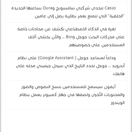
Casio تتحدى شركتي سامسونج وOura بساعتها الجديدة
"الحلقية" التي تتمتع بعمر بطارية يصل إلى عامين
ثغرة في الذكاء الاصطناعي تكشف عن محادثات خاصة
على محركات البحث جوجل Bing .. والآن يخشى آلاف
المستخدمين على خصوصيتهم
وداعاً لمساعد جوجل ( Google Assistant) على نظام
أندرويد .. جوجل تحدد التاريخ الذي سيحل جيميني محله على
هاتفك
آيفون سيسمح للمستخدمين بنسخ النصوص والصور
والمحتويات الأخرى ولصقها في جهاز كمبيوتر يعمل بنظام
الويندوز