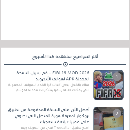
أكثر المواضيع مشاهدة هذا الأسبوع
FIFA 16 MOD 2026 .. قم بتنزيل النسخة
المحدثة APK لهواتف الأندرويد
هناك بالفعل بعض ألعاب كرة القدم للهواتف المحمولة
التي يمكنك لعبها رسميًا بتشكيلات مُحدثة لموسم
2025/2026v ومثال على ذلك ألعاب مثل EA Sports ...
أحصل الآن على النسخة المدفوعة من تطبيق
تروكولر لمعرفة هوية المتصل التي تحتوي
على مميزات رائعة ستعجبك
أصبح تطبيق Truecaller غني عن التعريف ويتم