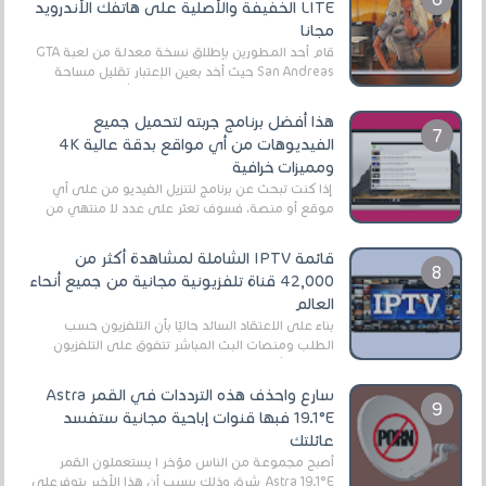
LITE الخفيفة والأصلية على هاتفك الأندرويد
مجانا
قام أحد المطورين بإطلاق نسخة معدلة من لعبة GTA
San Andreas حيث أخد بعين الإعتبار تقليل مساحة
اللعبة وجعلها خفيفة LITE لهواتف الأندرويد ، وق...
هذا أفضل برنامج جربته لتحميل جميع
الفيديوهات من أي مواقع بدقة عالية 4K
ومميزات خرافية
إذا كنت تبحث عن برنامج لتنزيل الفيديو من على أي
موقع أو منصة، فسوف تعثر على عدد لا منتهي من
الروابط الخاصة بالبرامج والتطبيقات في هذا المج...
قائمة IPTV الشاملة لمشاهدة أكثر من
42,000 قناة تلفزيونية مجانية من جميع أنحاء
العالم
بناءً على الاعتقاد السائد حاليًا بأن التلفزيون حسب
الطلب ومنصات البث المباشر تتفوق على التلفزيون
الرقمي الأرضي التقليدي، يُعدّ IPTV-org خيار...
سارع واحذف هذه الترددات في القمر Astra
19.1°E فبها قنوات إباحية مجانية ستفسد
عائلتك
أصبح مجموعة من الناس مؤخر ا يستعملون القمر
Astra 19.1°E شرق وذلك بسبب أن هذا الأخير يتوفرعلى