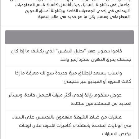
وأعمل في برشلونة بإسبانيا ، حيث أشتغل كأستاذ قسم المعلوميات
الإبتدائي في إحدى الجمعيات الخاصة ببرشلونة أعشق التدوين
المعلوماتي ومهتم بكل ما هو جديد في عالم التقنية
قد يهمك أيضا :
قاموا بتطوير جهاز "تحليل التنفس" الذي يكشف ما إذا كان
جسمك يحرق الدهون بمجرد زفير واحد
واتساب يستعد لإطلاق ميزة جديدة تتيح لك معرفة ما إذا
كانت الصورة أو الفيديو غير حقيقي
جوجل ستقوم بإزالة إحدى أكثر ميزات الجيميل فائدة، وسيتأثر
العديد من المستخدمين سلبًا.ط
عشرات من ضباط الشرطة متهمون بالتجسس على النساء
في الولايات المتحدة باستخدام كاميرات التعرف على لوحات
ترخيص السيارات