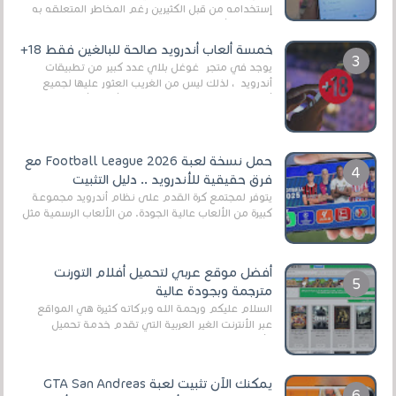
إستخدامه من قبل الكثيرين رغم المخاطر المتعلقه به
وذلك من أجل التخلص من المضايقات الكثيرة في
العال...
خمسة ألعاب أندرويد صالحة للبالغين فقط 18+
يوجد في متجر غوغل بلاي عدد كبير من تطبيقات
أندرويد ، لذلك ليس من الغريب العثور عليها لجميع
أنواع الجماهير. هذه المرة نقدم 5 ألعاب أند...
حمل نسخة لعبة Football League 2026 مع
فرق حقيقية للأندرويد .. دليل التثبيت
يتوفر لمجتمع كرة القدم على نظام أندرويد مجموعة
كبيرة من الألعاب عالية الجودة. من الألعاب الرسمية مثل
EA Sports FC 26 (المعروفة سابقًا باسم ...
أفضل موقع عربي لتحميل أفلام التورنت
مترجمة وبجودة عالية
السلام عليكم ورحمة الله وبركاته كثيرة هي المواقع
عبر الأنترنت الغير العربية التي تقدم خدمة تحميل
الأفلام على التورنت ، ومعظم هذه المواقع ل...
يمكنك الآن تثبيت لعبة GTA San Andreas