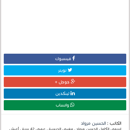
فيسبوك
تويتر
جوجل +
لينكدين
واتساب
الكاتب :
الحسين مزواد
إسمي الكامل الحسين مزواد ، مغربي الجنسية ، عمري 42 سنة ، أعيش