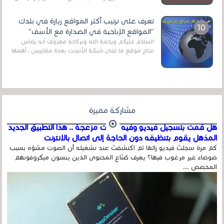
قنوات مميزة جدا تنقل العديد من البرامج اله...
تعرف على ترتيب أكثر المواقع زيارة في بلدك
"المواقع الإباحية في الصدارة مع الأسف"
السلام عليكم ورحمة الله وبركاته معروف أنه يقاس
نجاح موقع ما على شبكة الأنترنت بعدة مقاييس ، أهمها
عداد الزائرين للموقع، ويتم معرفة ذلك في...
مشاركة مميزة
هل قمت بتسجيل فيديو وفيه أصوت مزعجة .. هذا التطبيق الجديد
المذهل يقوم بتنظيفه دون الحاجة إلى اتصال بالإنترنت
كم مرة سجلتَ فيديو رائعًا ثم اكتشفتَ عند تشغيله أن الصوت مشوّه بسبب
ضوضاء غير مرغوب فيها؟ يعرف صُنّاع المحتوى الذين ينسون ميكروفونهم
المخصص ...