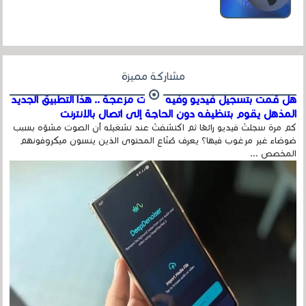
عداد الزائرين للموقع، ويتم معرفة ذلك في...
مشاركة مميزة
هل قمت بتسجيل فيديو وفيه أصوت مزعجة .. هذا التطبيق الجديد
المذهل يقوم بتنظيفه دون الحاجة إلى اتصال بالإنترنت
كم مرة سجلتَ فيديو رائعًا ثم اكتشفتَ عند تشغيله أن الصوت مشوّه بسبب
ضوضاء غير مرغوب فيها؟ يعرف صُنّاع المحتوى الذين ينسون ميكروفونهم
المخصص ...