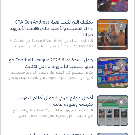
أنواع الجماهير. هذه المرة نقدم 5 ألعاب أند...
يمكنك الآن تثبيت لعبة GTA San Andreas
LITE الخفيفة والأصلية على هاتفك الأندرويد
مجانا
قام أحد المطورين بإطلاق نسخة معدلة من لعبة GTA
San Andreas حيث أخد بعين الإعتبار تقليل مساحة
اللعبة وجعلها خفيفة LITE لهواتف الأندرويد ، وق...
حمل نسخة لعبة Football League 2026 مع
فرق حقيقية للأندرويد .. دليل التثبيت
يتوفر لمجتمع كرة القدم على نظام أندرويد مجموعة
كبيرة من الألعاب عالية الجودة. من الألعاب الرسمية مثل
EA Sports FC 26 (المعروفة سابقًا باسم ...
أفضل موقع عربي لتحميل أفلام التورنت
مترجمة وبجودة عالية
السلام عليكم ورحمة الله وبركاته كثيرة هي المواقع
عبر الأنترنت الغير العربية التي تقدم خدمة تحميل
الأفلام على التورنت ، ومعظم هذه المواقع ل...