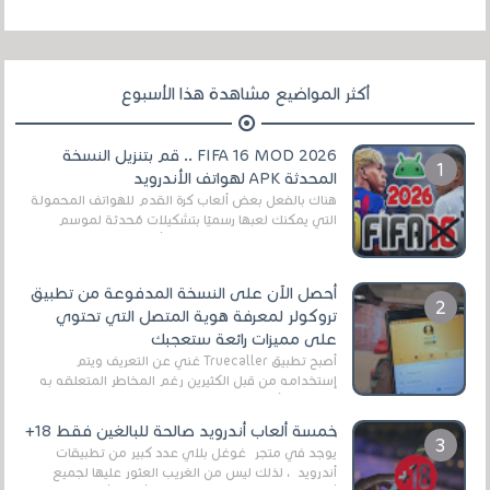
أكثر المواضيع مشاهدة هذا الأسبوع
FIFA 16 MOD 2026 .. قم بتنزيل النسخة
المحدثة APK لهواتف الأندرويد
هناك بالفعل بعض ألعاب كرة القدم للهواتف المحمولة
التي يمكنك لعبها رسميًا بتشكيلات مُحدثة لموسم
2025/2026v ومثال على ذلك ألعاب مثل EA Sports ...
أحصل الآن على النسخة المدفوعة من تطبيق
تروكولر لمعرفة هوية المتصل التي تحتوي
على مميزات رائعة ستعجبك
أصبح تطبيق Truecaller غني عن التعريف ويتم
إستخدامه من قبل الكثيرين رغم المخاطر المتعلقه به
وذلك من أجل التخلص من المضايقات الكثيرة في
العال...
خمسة ألعاب أندرويد صالحة للبالغين فقط 18+
يوجد في متجر غوغل بلاي عدد كبير من تطبيقات
أندرويد ، لذلك ليس من الغريب العثور عليها لجميع