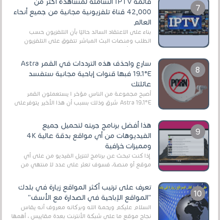
قائمة IPTV الشاملة لمشاهدة أكثر من
42,000 قناة تلفزيونية مجانية من جميع أنحاء
العالم
بناءً على الاعتقاد السائد حاليًا بأن التلفزيون حسب
الطلب ومنصات البث المباشر تتفوق على التلفزيون
الرقمي الأرضي التقليدي، يُعدّ IPTV-org خيار...
سارع واحذف هذه الترددات في القمر Astra
19.1°E فبها قنوات إباحية مجانية ستفسد
عائلتك
أصبح مجموعة من الناس مؤخر ا يستعملون القمر
Astra 19.1°E شرق وذلك بسبب أن هذا الأخير يتوفرعلى
قنوات مميزة جدا تنقل العديد من البرامج اله...
هذا أفضل برنامج جربته لتحميل جميع
الفيديوهات من أي مواقع بدقة عالية 4K
ومميزات خرافية
إذا كنت تبحث عن برنامج لتنزيل الفيديو من على أي
موقع أو منصة، فسوف تعثر على عدد لا منتهي من
الروابط الخاصة بالبرامج والتطبيقات في هذا المج...
تعرف على ترتيب أكثر المواقع زيارة في بلدك
"المواقع الإباحية في الصدارة مع الأسف"
السلام عليكم ورحمة الله وبركاته معروف أنه يقاس
نجاح موقع ما على شبكة الأنترنت بعدة مقاييس ، أهمها