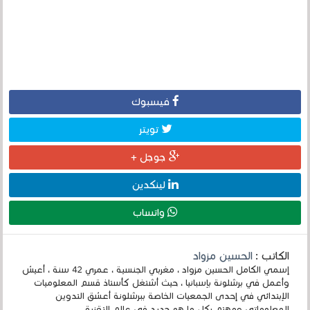
فيسبوك
تويتر
جوجل +
لينكدين
واتساب
الكاتب :
الحسين مزواد
إسمي الكامل الحسين مزواد ، مغربي الجنسية ، عمري 42 سنة ، أعيش
وأعمل في برشلونة بإسبانيا ، حيث أشتغل كأستاذ قسم المعلوميات
الإبتدائي في إحدى الجمعيات الخاصة ببرشلونة أعشق التدوين
المعلوماتي ومهتم بكل ما هو جديد في عالم التقنية