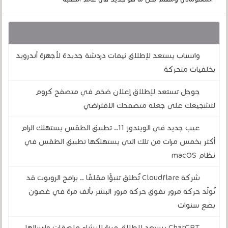
قد يهمك أيضا :
واتساب يستعد لإطلاق ثيمات دردشة جديدة لأجهزة أندرويد
بخلفيات متحركة
جوجل تستعد لإطلاق إعلان ضخم في متصفح كروم
لتشجيعك على جعله متصفحك الافتراضي
عيب جديد في الويندوز 11.. تطبيق الطقس يستهلك الرام
أكثر بخمس مرات من تلك التي يستهلكها تطبيق الطقس في
نظام macOS
شركة Cloudflare تُطلق تنبؤًا مقلقًا .. برامج الروبوت قد
تُولّد حركة مرور تفوق حركة مرور البشر بألف مرة في غضون
بضع سنوات
ChatGPT يستعد لإطلاق ميزة لإنشاء ملصقات وإرسالها