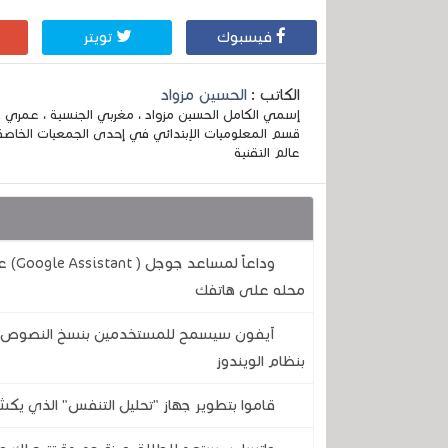
فيسبوك
تويتر
الكاتب :
الحسين مزواد
قسم المعلوميات الإبتدائي في إحدى الجمعيات الخاصة
عالم التقنية
قد يهمك أيضا :
وداع
محله على هاتفك
آيفون سيسمح للمستخدمين بنسخ النصوص وال
بنظام الويندوز
قاموا بتطوير جهاز "تحليل التنفس" الذي يكش