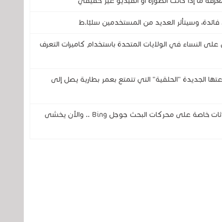
رفة ما إذا كانت الصورة أو الفيديو غير حقيقي
فائدة، وسيتأثر العديد من المستخدمين سلبًا.ط
 النساء في الولايات المتحدة باستخدام كاميرات التعرف
تحدى شركتي سامسونج وOura بساعتها الجديدة "الحلقية" التي تتمتع بعمر بطارية يصل إلى
ثغرة في الذكاء الاصطناعي تكشف عن محادثات خاصة على محركات البحث جوجل Bing .. والآن يخشى