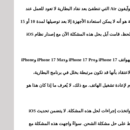
لكن لم يقتصر الأمر على ذلك؛ فطرازات آيفون 17 وآيفون Air التي تنطفئ بعد نفاد البطارية لا تعود للعمل عند
استخدام الشاحن السلكي. الأمر الأكثر إثارة للدهشة هو أنه لا يمكن استعادة الأجهزة إلا بعد توصيلها لمدة 10 أو 15
دقيقة بشاحن MagSafe أو بطارية خارجية. لحسن الحظ، قامت آبل بحل هذه المشكلة الآن مع إصدار نظام iOS
كما ذكرنا سابقًا، يُطرح تحديث iOS 26.5.1 حصريًا لهواتف iPhone 17 وiPhone 17 Pro وiPhone 17 Max وiPhone
اعتقاد بأنها قد تكون مرتبطة بخلل في برنامج البطارية،
م لإعادة تشغيل الهاتف. مع ذلك، لا يُعرف ما إذا كان هذا هو
على أي حال، استجابت آبل لشكاوى المستخدمين واتخذت إجراءات لحل هذه المشكلة. لا يتضمن تحديث iOS
كز فقط على حل مشكلة الشحن. سواءً واجهت هذه المشكلة مع