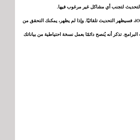
إذا كان لديك جهاز آيفون متوافق مع نظام iOS 26.5.1، فسيظهر التحديث تلقائيًا. وإذا لم يظهر، يمكنك التحقق من
البرامج. تذكر أنه يُنصح دائمًا بعمل نسخة احتياطية من بياناتك