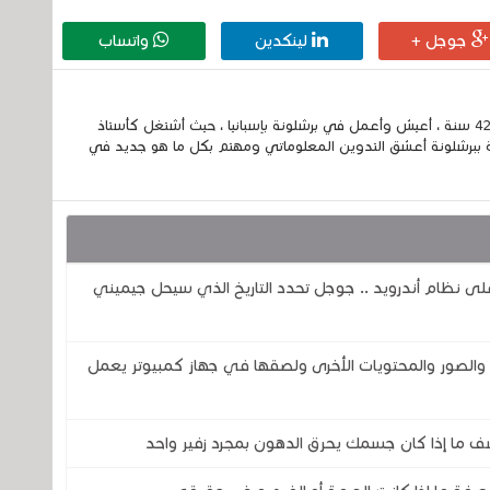
جوجل +
لينكدين
واتساب
إسمي الكامل الحسين مزواد ، مغربي الجنسية ، عمري 42 سنة ، أعيش وأعمل في برشلونة بإسبانيا ، حيث أشتغل كأستاذ
 ببرشلونة أعشق التدوين المعلوماتي ومهتم بكل ما هو جديد في
اً لمساعد جوجل ( Google Assistant) على نظام أندرويد .. جوجل تحدد التاريخ الذي سيحل جيميني
صور والمحتويات الأخرى ولصقها في جهاز كمبيوتر يعمل
ف ما إذا كان جسمك يحرق الدهون بمجرد زفير واحد