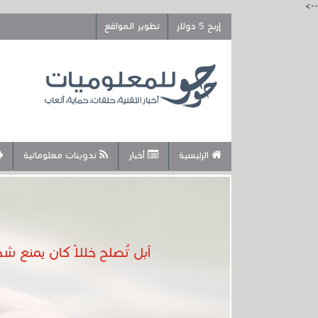
-->
إربح 5 دولار
تطوير المواقع
الرئيسية
أخبار
تدوينات معلوماتية
أبل تُصلح خللاً كان يمنع شحن بطاريات آيفون 17 وآيفون إير .. قم