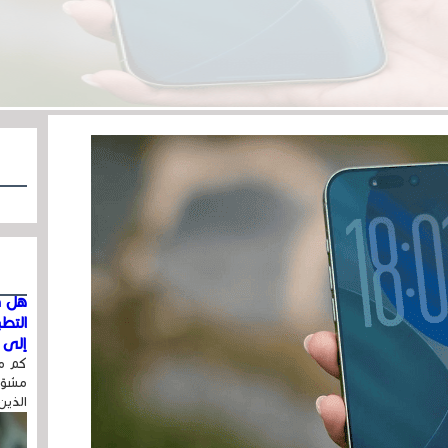
هل ق
التط
إلى ا
كم مر
مشوّه
الذين