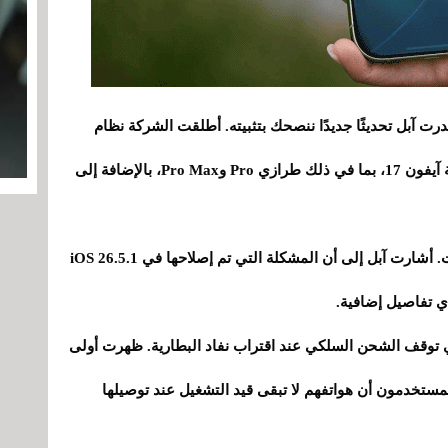
ت آبل تحديثًا جديدًا ننصحك بتثبيته. أطلقت الشركة نظام
iOS 26.5.1، الذي يُصلح خللًا يؤثر على شحن بطارية آيفون 17، بما في ذلك طرازي Pro وPro Max، بالإضافة إلى
في الواقع، هذا التحديث متاح حصريًا لهذه الطرازات. أشارت آبل إلى أن المشكلة التي تم إصلاحها في iOS 26.5.1
ي تفاصيل إضافية.
لمشكلة التي تواجه آيفون 17 وآيفون Air هي توقف الشحن السلكي عند اقتراب نفاد البطارية. ظهرت أولى
لمستخدمون أن هواتفهم لا تبقى قيد التشغيل عند توصيلها