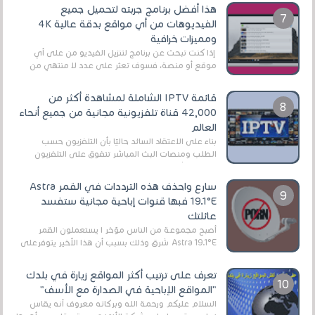
هذا أفضل برنامج جربته لتحميل جميع
الفيديوهات من أي مواقع بدقة عالية 4K
ومميزات خرافية
إذا كنت تبحث عن برنامج لتنزيل الفيديو من على أي
موقع أو منصة، فسوف تعثر على عدد لا منتهي من
الروابط الخاصة بالبرامج والتطبيقات في هذا المج...
قائمة IPTV الشاملة لمشاهدة أكثر من
42,000 قناة تلفزيونية مجانية من جميع أنحاء
العالم
بناءً على الاعتقاد السائد حاليًا بأن التلفزيون حسب
الطلب ومنصات البث المباشر تتفوق على التلفزيون
الرقمي الأرضي التقليدي، يُعدّ IPTV-org خيار...
سارع واحذف هذه الترددات في القمر Astra
19.1°E فبها قنوات إباحية مجانية ستفسد
عائلتك
أصبح مجموعة من الناس مؤخر ا يستعملون القمر
Astra 19.1°E شرق وذلك بسبب أن هذا الأخير يتوفرعلى
قنوات مميزة جدا تنقل العديد من البرامج اله...
تعرف على ترتيب أكثر المواقع زيارة في بلدك
"المواقع الإباحية في الصدارة مع الأسف"
السلام عليكم ورحمة الله وبركاته معروف أنه يقاس