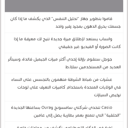
قد يهمك أيضا :
قاموا بتطوير جهاز "تحليل التنفس" الذي يكشف ما إذا كان
جسمك يحرق الدهون بمجرد زفير واحد
واتساب يستعد لإطلاق ميزة جديدة تتيح لك معرفة ما إذا
كانت الصورة أو الفيديو غير حقيقي
جوجل ستقوم بإزالة إحدى أكثر ميزات الجيميل فائدة، وسيتأثر
العديد من المستخدمين سلبًا.ط
عشرات من ضباط الشرطة متهمون بالتجسس على النساء
في الولايات المتحدة باستخدام كاميرات التعرف على لوحات
ترخيص السيارات
Casio تتحدى شركتي سامسونج وOura بساعتها الجديدة
"الحلقية" التي تتمتع بعمر بطارية يصل إلى عامين
ثغرة في الذكاء الاصطناعي تكشف عن محادثات خاصة