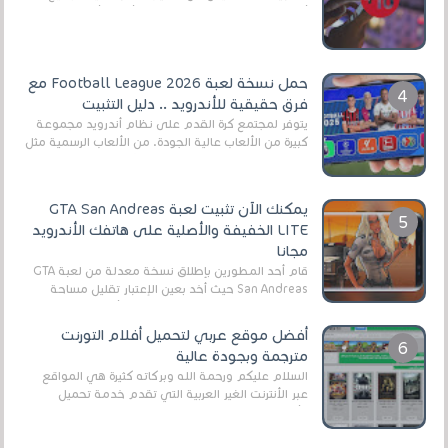
أنواع الجماهير. هذه المرة نقدم 5 ألعاب أند...
حمل نسخة لعبة Football League 2026 مع
فرق حقيقية للأندرويد .. دليل التثبيت
يتوفر لمجتمع كرة القدم على نظام أندرويد مجموعة
كبيرة من الألعاب عالية الجودة. من الألعاب الرسمية مثل
EA Sports FC 26 (المعروفة سابقًا باسم ...
يمكنك الآن تثبيت لعبة GTA San Andreas
LITE الخفيفة والأصلية على هاتفك الأندرويد
مجانا
قام أحد المطورين بإطلاق نسخة معدلة من لعبة GTA
San Andreas حيث أخد بعين الإعتبار تقليل مساحة
اللعبة وجعلها خفيفة LITE لهواتف الأندرويد ، وق...
أفضل موقع عربي لتحميل أفلام التورنت
مترجمة وبجودة عالية
السلام عليكم ورحمة الله وبركاته كثيرة هي المواقع
عبر الأنترنت الغير العربية التي تقدم خدمة تحميل
الأفلام على التورنت ، ومعظم هذه المواقع ل...