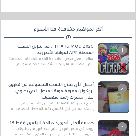
أكثر المواضيع مشاهدة هذا الأسبوع
FIFA 16 MOD 2026 .. قم بتنزيل النسخة
المحدثة APK لهواتف الأندرويد
هناك بالفعل بعض ألعاب كرة القدم للهواتف المحمولة
التي يمكنك لعبها رسميًا بتشكيلات مُحدثة لموسم
2025/2026v ومثال على ذلك ألعاب مثل EA Sports ...
أحصل الآن على النسخة المدفوعة من تطبيق
تروكولر لمعرفة هوية المتصل التي تحتوي
على مميزات رائعة ستعجبك
أصبح تطبيق Truecaller غني عن التعريف ويتم
إستخدامه من قبل الكثيرين رغم المخاطر المتعلقه به
وذلك من أجل التخلص من المضايقات الكثيرة في
العال...
خمسة ألعاب أندرويد صالحة للبالغين فقط 18+
يوجد في متجر غوغل بلاي عدد كبير من تطبيقات
أندرويد ، لذلك ليس من الغريب العثور عليها لجميع