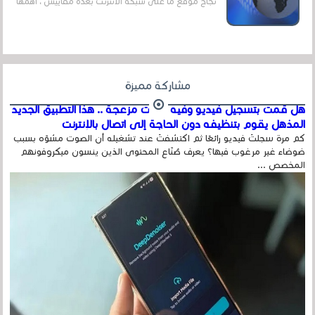
نجاح موقع ما على شبكة الأنترنت بعدة مقاييس ، أهمها
عداد الزائرين للموقع، ويتم معرفة ذلك في...
مشاركة مميزة
هل قمت بتسجيل فيديو وفيه أصوت مزعجة .. هذا التطبيق الجديد
المذهل يقوم بتنظيفه دون الحاجة إلى اتصال بالإنترنت
كم مرة سجلتَ فيديو رائعًا ثم اكتشفتَ عند تشغيله أن الصوت مشوّه بسبب
ضوضاء غير مرغوب فيها؟ يعرف صُنّاع المحتوى الذين ينسون ميكروفونهم
المخصص ...