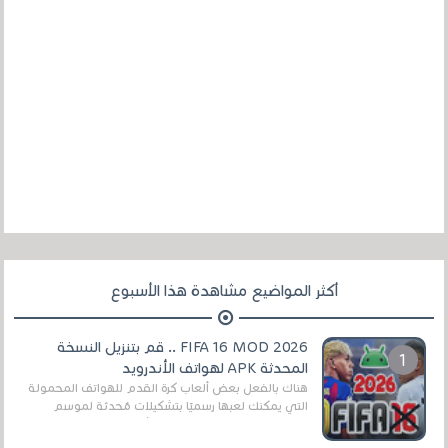
أكثر المواضيع مشاهدة هذا الأسبوع
FIFA 16 MOD 2026 .. قم بتنزيل النسخة
المحدثة APK لهواتف الأندرويد
هناك بالفعل بعض ألعاب كرة القدم للهواتف المحمولة
التي يمكنك لعبها رسميًا بتشكيلات مُحدثة لموسم
2025/2026v ومثال على ذلك ألعاب مثل EA Sports ...