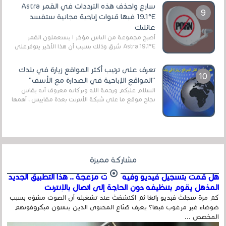
سارع واحذف هذه الترددات في القمر Astra
19.1°E فبها قنوات إباحية مجانية ستفسد
عائلتك
أصبح مجموعة من الناس مؤخر ا يستعملون القمر
Astra 19.1°E شرق وذلك بسبب أن هذا الأخير يتوفرعلى
قنوات مميزة جدا تنقل العديد من البرامج اله...
تعرف على ترتيب أكثر المواقع زيارة في بلدك
"المواقع الإباحية في الصدارة مع الأسف"
السلام عليكم ورحمة الله وبركاته معروف أنه يقاس
نجاح موقع ما على شبكة الأنترنت بعدة مقاييس ، أهمها
عداد الزائرين للموقع، ويتم معرفة ذلك في...
مشاركة مميزة
هل قمت بتسجيل فيديو وفيه أصوت مزعجة .. هذا التطبيق الجديد
المذهل يقوم بتنظيفه دون الحاجة إلى اتصال بالإنترنت
كم مرة سجلتَ فيديو رائعًا ثم اكتشفتَ عند تشغيله أن الصوت مشوّه بسبب
ضوضاء غير مرغوب فيها؟ يعرف صُنّاع المحتوى الذين ينسون ميكروفونهم
المخصص ...