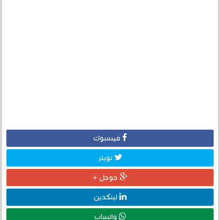
فيسبوك
تويتر
جوجل +
لينكدين
واتساب