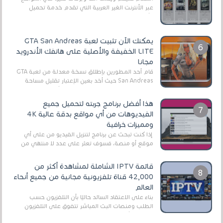
عبر الأنترنت الغير العربية التي تقدم خدمة تحميل
الأفلام على التورنت ، ومعظم هذه المواقع ل...
يمكنك الآن تثبيت لعبة GTA San Andreas
LITE الخفيفة والأصلية على هاتفك الأندرويد
مجانا
قام أحد المطورين بإطلاق نسخة معدلة من لعبة GTA
San Andreas حيث أخد بعين الإعتبار تقليل مساحة
اللعبة وجعلها خفيفة LITE لهواتف الأندرويد ، وق...
هذا أفضل برنامج جربته لتحميل جميع
الفيديوهات من أي مواقع بدقة عالية 4K
ومميزات خرافية
إذا كنت تبحث عن برنامج لتنزيل الفيديو من على أي
موقع أو منصة، فسوف تعثر على عدد لا منتهي من
الروابط الخاصة بالبرامج والتطبيقات في هذا المج...
قائمة IPTV الشاملة لمشاهدة أكثر من
42,000 قناة تلفزيونية مجانية من جميع أنحاء
العالم
بناءً على الاعتقاد السائد حاليًا بأن التلفزيون حسب
الطلب ومنصات البث المباشر تتفوق على التلفزيون
الرقمي الأرضي التقليدي، يُعدّ IPTV-org خيار...