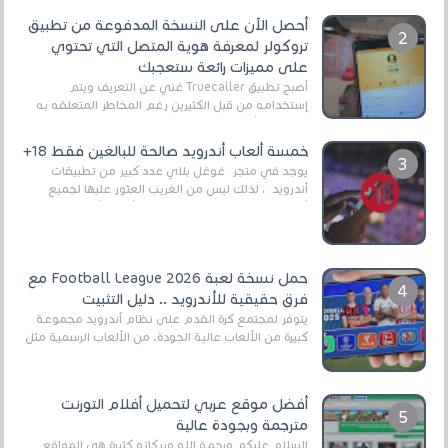
أحصل الآن على النسخة المدفوعة من تطبيق
تروكولر لمعرفة هوية المتصل التي تحتوي
على مميزات رائعة ستعجبك
أصبح تطبيق Truecaller غني عن التعريف ويتم
إستخدامه من قبل الكثيرين رغم المخاطر المتعلقه به
وذلك من أجل التخلص من المضايقات الكثيرة في
العال...
خمسة ألعاب أندرويد صالحة للبالغين فقط 18+
يوجد في متجر غوغل بلاي عدد كبير من تطبيقات
أندرويد ، لذلك ليس من الغريب العثور عليها لجميع
أنواع الجماهير. هذه المرة نقدم 5 ألعاب أند...
حمل نسخة لعبة Football League 2026 مع
فرق حقيقية للأندرويد .. دليل التثبيت
يتوفر لمجتمع كرة القدم على نظام أندرويد مجموعة
كبيرة من الألعاب عالية الجودة. من الألعاب الرسمية مثل
EA Sports FC 26 (المعروفة سابقًا باسم ...
أفضل موقع عربي لتحميل أفلام التورنت
مترجمة وبجودة عالية
السلام عليكم ورحمة الله وبركاته كثيرة هي المواقع