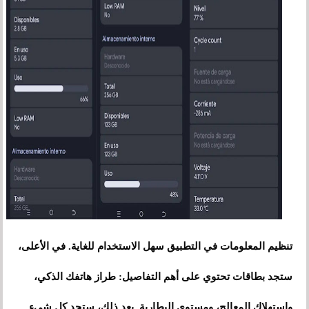
تنظيم المعلومات في التطبيق سهل الاستخدام للغاية. في الأعلى،
ستجد بطاقات تحتوي على أهم التفاصيل: طراز هاتفك الذكي،
واستهلاك المعالج، ومستوى البطارية. بعد ذلك، ستجد كل شيء