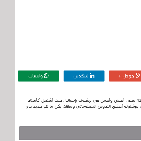
جوجل +
لينكدين
واتساب
إسمي الكامل الحسين مزواد ، مغربي الجنسية ، عمري 42 سنة ، أعيش وأعمل في برشلونة بإسبانيا ، حيث أشتغل كأستاذ
 ببرشلونة أعشق التدوين المعلوماتي ومهتم بكل ما هو جديد في