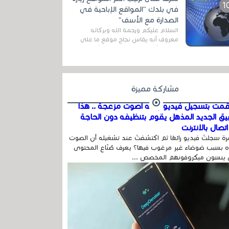
المج...
في بلدك "المواقع الإباحية في
الصدارة مع الأسف"
السلام عليكم ورحمة الله وبركاته
معروف أنه يقاس نجاح موقع ما على
شبكة الأنترنت بعدة مقاييس ، أهمها
عداد الزائرين للموقع، ويتم معرفة ذلك
في...
مشاركة مميزة
مت بتسجيل فيديو وفيه أصوت مزعجة .. هذا
بيق الجديد المذهل يقوم بتنظيفه دون الحاجة
تصال بالإنترنت
ة سجلتَ فيديو رائعًا ثم اكتشفتَ عند تشغيله أن الصوت
 بسبب ضوضاء غير مرغوب فيها؟ يعرف صُنّاع المحتوى
 ينسون ميكروفونهم المخصص ...