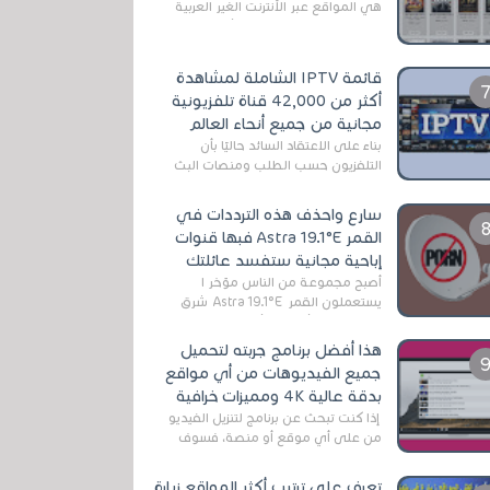
هي المواقع عبر الأنترنت الغير العربية
التي تقدم خدمة تحميل الأفلام على
التورنت ، ومعظم هذه المواقع ل...
قائمة IPTV الشاملة لمشاهدة
أكثر من 42,000 قناة تلفزيونية
مجانية من جميع أنحاء العالم
بناءً على الاعتقاد السائد حاليًا بأن
التلفزيون حسب الطلب ومنصات البث
المباشر تتفوق على التلفزيون الرقمي
الأرضي التقليدي، يُعدّ IPTV-org خيار...
سارع واحذف هذه الترددات في
القمر Astra 19.1°E فبها قنوات
إباحية مجانية ستفسد عائلتك
أصبح مجموعة من الناس مؤخر ا
يستعملون القمر Astra 19.1°E شرق
وذلك بسبب أن هذا الأخير يتوفرعلى
قنوات مميزة جدا تنقل العديد من البرامج
هذا أفضل برنامج جربته لتحميل
اله...
جميع الفيديوهات من أي مواقع
بدقة عالية 4K ومميزات خرافية
إذا كنت تبحث عن برنامج لتنزيل الفيديو
من على أي موقع أو منصة، فسوف
تعثر على عدد لا منتهي من الروابط
الخاصة بالبرامج والتطبيقات في هذا
تعرف على ترتيب أكثر المواقع زيارة