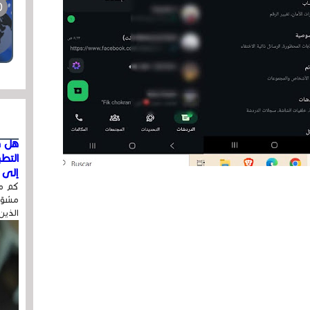
هل ق
التط
إلى ا
كم مر
مشوّه
الذين