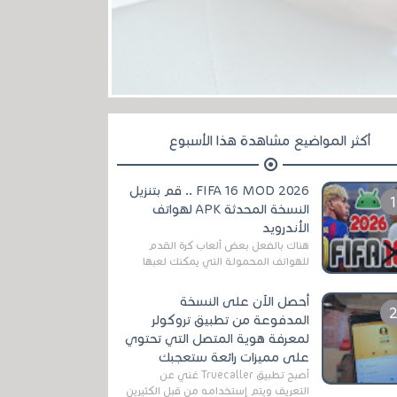
أكثر المواضيع مشاهدة هذا الأسبوع
FIFA 16 MOD 2026 .. قم بتنزيل
النسخة المحدثة APK لهواتف
الأندرويد
هناك بالفعل بعض ألعاب كرة القدم
للهواتف المحمولة التي يمكنك لعبها
رسميًا بتشكيلات مُحدثة لموسم
2025/2026v ومثال على ذلك ألعاب
أحصل الآن على النسخة
مثل EA Sports ...
المدفوعة من تطبيق تروكولر
لمعرفة هوية المتصل التي تحتوي
على مميزات رائعة ستعجبك
أصبح تطبيق Truecaller غني عن
التعريف ويتم إستخدامه من قبل الكثيرين