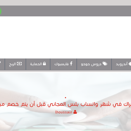
أندرويد
دروس حوحو
فايسبوك
الحماية
الربح
شتراك في شهر واتساب بلس المجاني قبل أن يتم خصم مبل
lhoussain