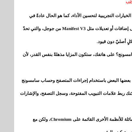
تب
الخيارات التجريبية لتحسين الأداء، كما هو الحال عادةً في
متصفح كروم. فبينما تعتمد المتصفحات الأخرى على إضافات أو تعديلات مثل Manifest V3 من جوجل، والتي تحدّ
لٍ أصليّ دون قيود.
أي طراز آخر من سامسونج؟ على هاتفك، ستكون المزايا مذهلةً بنفس القدر، لأن
مع بعضها البعض باستخدام إجراءات المتصفح وحساب سامسونج
Samsu. هذا يعني أنه يمكنك ربط علامات التبويب المفتوحة، وسجل التصفح، والإشارات
فيما يتعلق بالخصوصية، فإنه يحافظ على حواجز مماثلة للأنظمة الأخرى القائمة على Chromium، ولكن مع