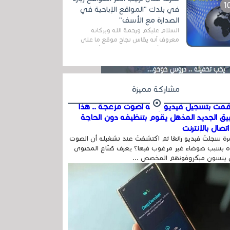
المج...
في بلدك "المواقع الإباحية في
الصدارة مع الأسف"
السلام عليكم ورحمة الله وبركاته
معروف أنه يقاس نجاح موقع ما على
شبكة الأنترنت بعدة مقاييس ، أهمها
عداد الزائرين للموقع، ويتم معرفة ذلك
في...
مشاركة مميزة
مت بتسجيل فيديو وفيه أصوت مزعجة .. هذا
بيق الجديد المذهل يقوم بتنظيفه دون الحاجة
تصال بالإنترنت
ة سجلتَ فيديو رائعًا ثم اكتشفتَ عند تشغيله أن الصوت
 بسبب ضوضاء غير مرغوب فيها؟ يعرف صُنّاع المحتوى
 ينسون ميكروفونهم المخصص ...