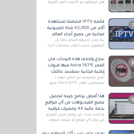
هي المواقع عبر الأنترنت الغير العربية
التي تقدم خدمة تحميل الأفلام على
التورنت ، ومعظم هذه المواقع ل...
قائمة IPTV الشاملة لمشاهدة
أكثر من 42,000 قناة تلفزيونية
مجانية من جميع أنحاء العالم
بناءً على الاعتقاد السائد حاليًا بأن
التلفزيون حسب الطلب ومنصات البث
المباشر تتفوق على التلفزيون الرقمي
الأرضي التقليدي، يُعدّ IPTV-org خيار...
سارع واحذف هذه الترددات في
القمر Astra 19.1°E فبها قنوات
إباحية مجانية ستفسد عائلتك
أصبح مجموعة من الناس مؤخر ا
يستعملون القمر Astra 19.1°E شرق
وذلك بسبب أن هذا الأخير يتوفرعلى
قنوات مميزة جدا تنقل العديد من البرامج
هذا أفضل برنامج جربته لتحميل
اله...
جميع الفيديوهات من أي مواقع
بدقة عالية 4K ومميزات خرافية
إذا كنت تبحث عن برنامج لتنزيل الفيديو
من على أي موقع أو منصة، فسوف
تعثر على عدد لا منتهي من الروابط
الخاصة بالبرامج والتطبيقات في هذا
تعرف على ترتيب أكثر المواقع زيارة