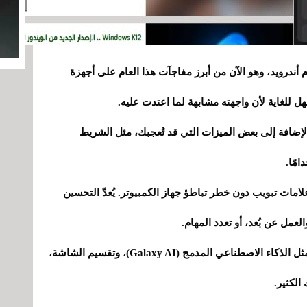
أندرويد، وهو الآن من أبرز مفاجآت هذا العام على أجهزة
هل للغاية لأن واجهته مشابهة لما اعتدت عليه.
بالإضافة إلى بعض الميزات التي قد تُعجبك، مثل الشريط
مًا.
امات تبويب دون خطر تباطؤ جهاز الكمبيوتر. يُعدّ التحسين
عمل عن بُعد، أو تعدد المهام.
في الواقع، هناك أشياء أنت على دراية بها بالفعل، مثل الذكاء الاصطناعي المدمج (Galaxy AI)، وتقسيم الشاشة،
الكثير.