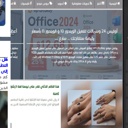
هل ق
التط
إلى ا
كم مر
مشوّه
الذين