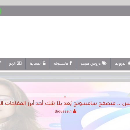
أندرويد
دروس حوحو
فايسبوك
الحماية
الربح
س .. متصفح سامسونج يُعد بلا شك أحد أبرز المفاجآت الإيجاب
lhoussain