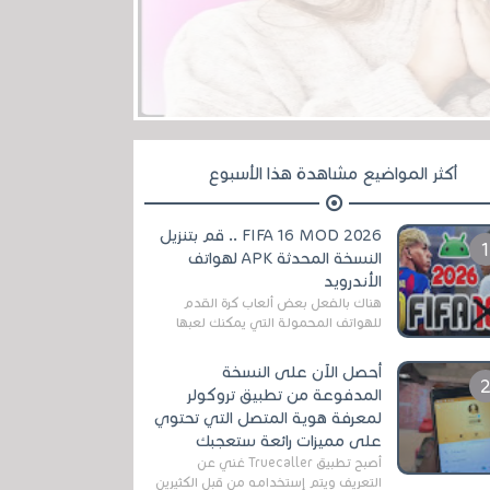
أكثر المواضيع مشاهدة هذا الأسبوع
FIFA 16 MOD 2026 .. قم بتنزيل
النسخة المحدثة APK لهواتف
الأندرويد
هناك بالفعل بعض ألعاب كرة القدم
للهواتف المحمولة التي يمكنك لعبها
رسميًا بتشكيلات مُحدثة لموسم
2025/2026v ومثال على ذلك ألعاب
أحصل الآن على النسخة
مثل EA Sports ...
المدفوعة من تطبيق تروكولر
لمعرفة هوية المتصل التي تحتوي
على مميزات رائعة ستعجبك
أصبح تطبيق Truecaller غني عن
التعريف ويتم إستخدامه من قبل الكثيرين