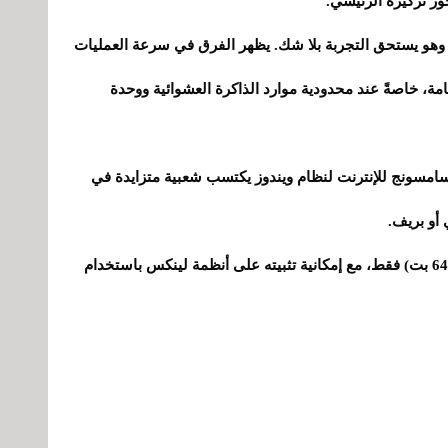
ر تركيزه الرئيسي.
ا، وهو يستحق التجربة بلا شك. يظهر الفرق في سرعة العمليات
مة، خاصةً عند محدودية موارد الذاكرة العشوائية ووحدة
ح سامسونج للإنترنت لنظام ويندوز يكتسب شعبية متزايدة في
أو بريف.
يُرجى العلم أنه متوفر حاليًا لأنظمة ويندوز 10 و11 (64 بت) فقط، مع إمكانية تثبيته على أنظمة لينكس باستخدام