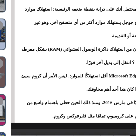
تمل أنك على دراية بنقطة ضعفه الرئيسية: استهلاك موارد
ح جوجل يستهلك موارد أكثر من أي متصفح آخر، وهو غير
 أو القديمة.
علاوة على ذلك، بالنسبة للمستخدمين الذين يخشون من استهلاك ذاكرة الوصول العشوائي (RAM) بشكل مفرط،
انتقل إلى بديل آخر فورًا.
في الواقع، قد يبدو الأمر غريبًا، لكن حتى متصفح Microsoft Edge أقل استهلاكًا للموارد. ليس الأمر أن كروم سيئ
ا كان هذا أحد أهم مخاوفك.
هنا يأتي دور متصفح سامسونج. أُطلق رسميًا عالميًا في مارس 2016، ومنذ ذلك الحين حظي باهتمام واسع من
على كروميوم، تمامًا مثل فايرفوكس وكروم.