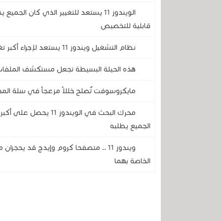
الويندوز 11 يستعد للتغيير الذي كان ال
قابلية للتخصيص
نظام التشغيل ويندوز 11 يستعد لإجراء أكبر تغيير مرئي له منذ سنوات ..إليكم كل ما سيتغير
هذه الحيلة البسيطة تجعل مستكشف الملفات في الويندوز 
مايكروسوفت تُصلح خللاً مزعجاً في سلة المحذ
محرك البحث في الويندو
الجميع يطلبه
الخاصة بهما