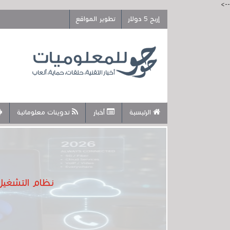
-->
إربح 5 دولار
تطوير المواقع
الرئيسية
أخبار
تدوينات معلوماتية
نظام التشغيل ويندوز 11 لا يزال يحتوي على برنامج