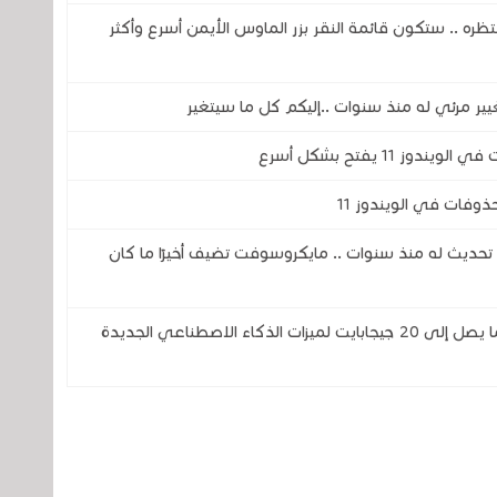
جميع ينتظره .. ستكون قائمة النقر بزر الماوس الأيمن أسرع وأكثر
11 يفتح بشكل أسرع
وفات في الويندوز 11
ز 11 يحصل على أكبر تحديث له منذ سنوات .. مايكروسوفت تضيف أخيرًا ما كان
ويندوز 11 .. متصفحا كروم وإيدج قد يحجزان ما يصل إلى 20 جيجابايت لميزات الذكاء الاصطناعي الجديدة