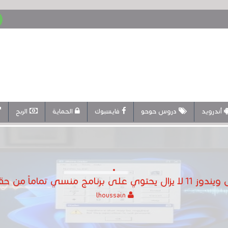
أندرويد
دروس حوحو
فايسبوك
الحماية
الربح
 منسي تماماً من حقبة ويندوز 95
lhoussain