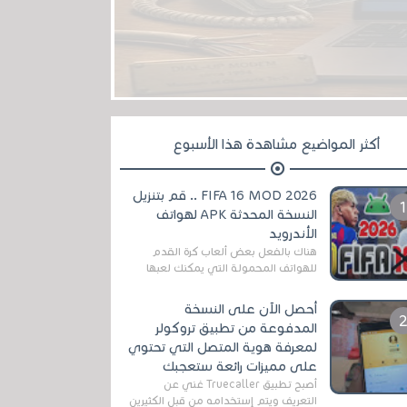
أكثر المواضيع مشاهدة هذا الأسبوع
FIFA 16 MOD 2026 .. قم بتنزيل
النسخة المحدثة APK لهواتف
الأندرويد
هناك بالفعل بعض ألعاب كرة القدم
للهواتف المحمولة التي يمكنك لعبها
رسميًا بتشكيلات مُحدثة لموسم
2025/2026v ومثال على ذلك ألعاب
أحصل الآن على النسخة
مثل EA Sports ...
المدفوعة من تطبيق تروكولر
لمعرفة هوية المتصل التي تحتوي
على مميزات رائعة ستعجبك
أصبح تطبيق Truecaller غني عن
التعريف ويتم إستخدامه من قبل الكثيرين