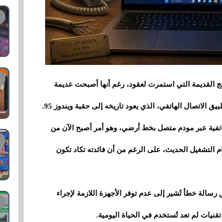
وز 11 يتضمن بعض البرامج القديمة التي استمرت لعقود، رغم أنها أصبحت عديمة
يق الاتصال الهاتفي، الذي يعود تاريخه إلى حقبة ويندوز 95.
اتفية عبر مودم متصل بخط أرضي، وهو أمر أصبح الآن من
ام التشغيل الحديث، على الرغم من أن فائدته تكاد تكون
دوز 11، سيعرض التطبيق رسالة خطأ تُشير إلى عدم توفر الأجهزة اللازمة لإجراء
قنيات لم تعد تُستخدم في الحياة اليومية.