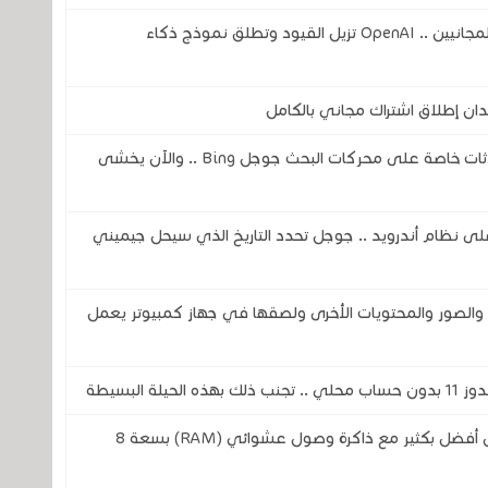
خدمة ChatGPT غير محدودة للمستخدمين المجانيين .. OpenAI تزيل القيود وتطلق نموذج ذكاء
ان إطلاق اشتراك مجاني بالكامل
ثغرة في الذكاء الاصطناعي تكشف عن محادثات خاصة على محركات البحث جوجل Bing .. والآن يخشى
اً لمساعد جوجل ( Google Assistant) على نظام أندرويد .. جوجل تحدد التاريخ الذي سيحل جيميني
صور والمحتويات الأخرى ولصقها في جهاز كمبيوتر يعمل
 البسيطة
مايكروسوفت تريد أن يعمل الويندوز 11 بشكل أفضل بكثير مع ذاكرة وصول عشوائي (RAM) بسعة 8