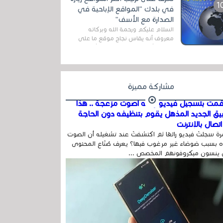
المج...
في بلدك "المواقع الإباحية في
الصدارة مع الأسف"
السلام عليكم ورحمة الله وبركاته
معروف أنه يقاس نجاح موقع ما على
شبكة الأنترنت بعدة مقاييس ، أهمها
عداد الزائرين للموقع، ويتم معرفة ذلك
في...
مشاركة مميزة
مت بتسجيل فيديو وفيه أصوت مزعجة .. هذا
بيق الجديد المذهل يقوم بتنظيفه دون الحاجة
تصال بالإنترنت
ة سجلتَ فيديو رائعًا ثم اكتشفتَ عند تشغيله أن الصوت
 بسبب ضوضاء غير مرغوب فيها؟ يعرف صُنّاع المحتوى
 ينسون ميكروفونهم المخصص ...