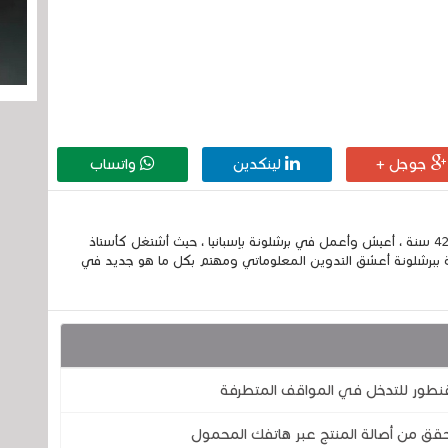
جوجل +
لينكدين
واتساب
إسمي الكامل الحسين مزواد ، مغربي الجنسية ، عمري 42 سنة ، أعيش وأعمل في برشلونة بإسبانيا ، حيث أشتغل كأستاذ
 ببرشلونة أعشق التدوين المعلوماتي ومهتم بكل ما هو جديد في
لقنطور للتدخل في المواقف المتطرفة
لتحقق من أصالة المنتج عبر هاتفك المحمول