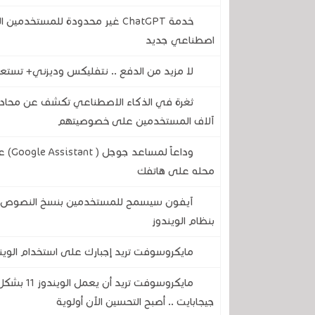
اصطناعي جديد
لا مزيد من الدفع .. نتفليكس وديزني+ تستعد
آلاف المستخدمين على خصوصيتهم
وداع
محله على هاتفك
آيفون سيسمح للمستخدمين بنسخ النصوص وال
بنظام الويندوز
مايكروسوفت تريد إجبارك على استخدام الويندوز 11 بدون حساب محلي .. تجنب ذلك بهذه الحيلة
جيجابايت .. أصبح التحسين الآن أولوية