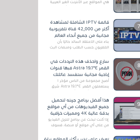
هي المواقع عبر الأنترنت الغير العربية
التي تقدم خدمة تحميل الأفلام على
التورنت ، ومعظم هذه المواقع ل...
قائمة IPTV الشاملة لمشاهدة
أكثر من 42,000 قناة تلفزيونية
مجانية من جميع أنحاء العالم
بناءً على الاعتقاد السائد حاليًا بأن
التلفزيون حسب الطلب ومنصات البث
المباشر تتفوق على التلفزيون الرقمي
الأرضي التقليدي، يُعدّ IPTV-org خيار...
سارع واحذف هذه الترددات في
القمر Astra 19.1°E فبها قنوات
إباحية مجانية ستفسد عائلتك
أصبح مجموعة من الناس مؤخر ا
يستعملون القمر Astra 19.1°E شرق
وذلك بسبب أن هذا الأخير يتوفرعلى
قنوات مميزة جدا تنقل العديد من البرامج
هذا أفضل برنامج جربته لتحميل
اله...
جميع الفيديوهات من أي مواقع
بدقة عالية 4K ومميزات خرافية
إذا كنت تبحث عن برنامج لتنزيل الفيديو
من على أي موقع أو منصة، فسوف
تعثر على عدد لا منتهي من الروابط
الخاصة بالبرامج والتطبيقات في هذا
تعرف على ترتيب أكثر المواقع زيارة