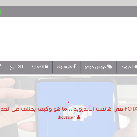
أندرويد
دروس حوحو
فايسبوك
الحماية
الربح
lhoussain