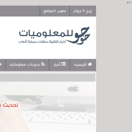
-->
إربح 5 دولار
تطوير المواقع
الرئيسية
أخبار
تدوينات معلوماتية
تحديث FOTA في هاتفك الأندرويد .. ما هو وكيف يختلف عن تحديث OTA