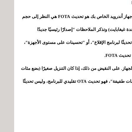
أسهل طريقة لمعرفة ما إذا كان تحديث OTA على جهاز أندرويد الخاص بك هو تحديث FOTA هي النظر إلى حجم
ة غيغابايت) وتذكر الملاحظات "إصدارًا رئيسيًا جديدًا
و "تحديثًا لبرنامج الإقلاع"، أو "تحسينات على مستوى الأجهزة"،
ث FOTA.
جهاز. على النقيض من ذلك، إذا كان التنزيل صغيرًا (بضع مئات
ميغابايت) ويذكر فقط "تصحيحات أمنية" أو "تحسينات طفيفة"، فهو تحديث OTA تقليدي للبرنامج، وليس تحديثًا