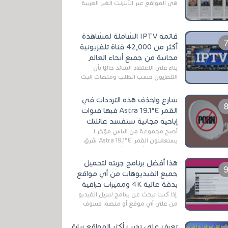
هي المواقع عبر الأنترنت الغير العربية
التي تقدم خدمة تحميل الأفلام على
التورنت ، ومعظم هذه المواقع ل...
قائمة IPTV الشاملة لمشاهدة
أكثر من 42,000 قناة تلفزيونية
مجانية من جميع أنحاء العالم
بناءً على الاعتقاد السائد حاليًا بأن
التلفزيون حسب الطلب ومنصات البث
المباشر تتفوق على التلفزيون الرقمي
الأرضي التقليدي، يُعدّ IPTV-org خيار...
سارع واحذف هذه الترددات في
القمر Astra 19.1°E فبها قنوات
إباحية مجانية ستفسد عائلتك
أصبح مجموعة من الناس مؤخر ا
يستعملون القمر Astra 19.1°E شرق
وذلك بسبب أن هذا الأخير يتوفرعلى
قنوات مميزة جدا تنقل العديد من البرامج
هذا أفضل برنامج جربته لتحميل
اله...
جميع الفيديوهات من أي مواقع
بدقة عالية 4K ومميزات خرافية
إذا كنت تبحث عن برنامج لتنزيل الفيديو
من على أي موقع أو منصة، فسوف
تعثر على عدد لا منتهي من الروابط
الخاصة بالبرامج والتطبيقات في هذا
تعرف على ترتيب أكثر المواقع زيارة