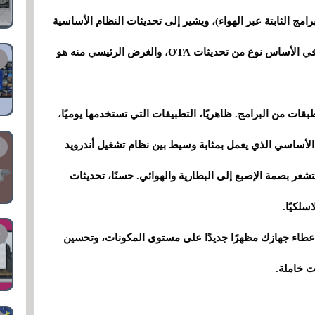
و اختصار لـ Firmware Over-The-Air (البرامج الثابتة عبر الهواء)، ويشير إلى تحديثات النظام الأساسية
المُرسلة إلى الأجهزة عبر السحابة (الإنترنت). وهو في الأساس نوع من تحديثات OTA، والغرض الرئيسي منه هو
ات من البرامج. ظاهريًا، التطبيقات التي تستخدمها يوميًا،
ج الأساسي الذي يعمل بمثابة وسيط بين نظام تشغيل أندرويد
عر بصمة الإصبع إلى البطارية والهوائي. حسنًا، تحديثات
إعطاء جهازك مظهرًا جديدًا على مستوى المكونات، وتحسين
ت خاملة.