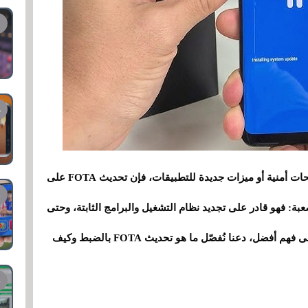
بينما يُمكن لتحديث OTA العادي أن يُوفر لك تصحيحات أمنية أو ميزات جديدة للتطبيقات، فإن تحديث FOTA على
عبة: فهو قادر على تجديد نظام التشغيل والبرامج الثابتة، وحتى
مُحمّل الإقلاع (bootloader) بالكامل. لمساعدتك على فهم أفضل، دعنا نُفصّل ما هو تحديث FOTA بالضبط وكيف