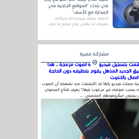
المج...
في بلدك "المواقع الإباحية في
الصدارة مع الأسف"
السلام عليكم ورحمة الله وبركاته
معروف أنه يقاس نجاح موقع ما على
شبكة الأنترنت بعدة مقاييس ، أهمها
عداد الزائرين للموقع، ويتم معرفة ذلك
في...
مشاركة مميزة
مت بتسجيل فيديو وفيه أصوت مزعجة .. هذا
بيق الجديد المذهل يقوم بتنظيفه دون الحاجة
تصال بالإنترنت
ة سجلتَ فيديو رائعًا ثم اكتشفتَ عند تشغيله أن الصوت
 بسبب ضوضاء غير مرغوب فيها؟ يعرف صُنّاع المحتوى
 ينسون ميكروفونهم المخصص ...