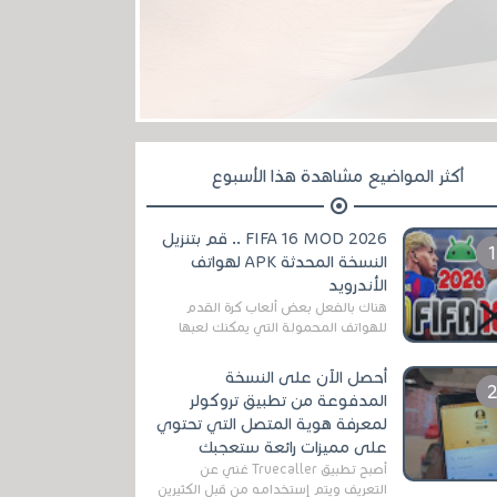
أكثر المواضيع مشاهدة هذا الأسبوع
FIFA 16 MOD 2026 .. قم بتنزيل
النسخة المحدثة APK لهواتف
الأندرويد
هناك بالفعل بعض ألعاب كرة القدم
للهواتف المحمولة التي يمكنك لعبها
رسميًا بتشكيلات مُحدثة لموسم
2025/2026v ومثال على ذلك ألعاب
أحصل الآن على النسخة
مثل EA Sports ...
المدفوعة من تطبيق تروكولر
لمعرفة هوية المتصل التي تحتوي
على مميزات رائعة ستعجبك
أصبح تطبيق Truecaller غني عن
التعريف ويتم إستخدامه من قبل الكثيرين