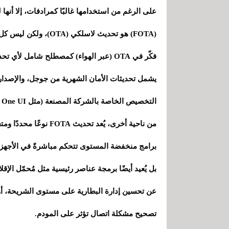
على الرغم من استخدامها غالبًا كمرادفات، إلا أن
(FOTA) هو تحديث لاسلكي (OTA)، ولكن ليس كل تحديث لاسلكي (OTA) هو تحديث لاسلكي (FOTA).
فكّر في OTA (عبر الهواء) كمصطلح شامل ل
يشمل تحديثات الأمان الشهرية من جوجل، والإصدار
التخصيص الخاصة بالشركة المصنعة (مثل One UI أو HyperOS). إنه مفهوم واسع.
بل يُعيد أيضًا برمجة عناصر رئيسية مثل مُحمّل الإ
عن تحسين إدارة البطارية على مستوى الشريحة، أو
تصحيح مشكلة اتصال تؤثر على المودم.