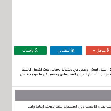
جوجل +
لينكدين
واتساب
إسمي الكامل الحسين مزواد ، مغربي الجنسية ، عمري 42 سنة ، أعيش وأعمل في برشلونة بإسبانيا ، حيث أشتغل كأستاذ
 ببرشلونة أعشق التدوين المعلوماتي ومهتم بكل ما هو جديد في
ليك على الإنترنت دون استخدام ملف تعريف ارتباط واحد