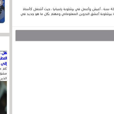
إسمي الكامل الحسين مزواد ، مغربي الجنسية ، عمري 42 سنة ، أعيش وأعمل في برشلونة بإسبانيا ، حيث أشتغل كأستاذ
 ببرشلونة أعشق التدوين المعلوماتي ومهتم بكل ما هو جديد في
هل ق
التط
إلى ا
كم مر
مشوّه
الذين