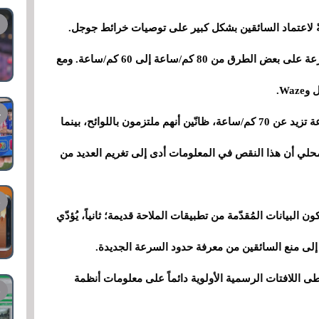
يجةً لاعتماد السائقين بشكل كبير على توصيات خرائط جوجل.
نشأت المشكلة بسبب خفض السلطات لحدود السرعة على بعض الطرق من 80 كم/ساعة إلى 60 كم/ساعة. ومع
Wa.
نتيجةً لذلك، كان العديد من السائقين يسيرون بسرعة تزيد عن 70 كم/ساعة، ظانّين أنهم ملتزمون باللوائح، بينما
محلي أن هذا النقص في المعلومات أدى إلى تغريم العديد من
 البيانات المُقدّمة من تطبيقات الملاحة قديمة؛ ثانياً، يُؤدّي
إلى منع السائقين من معرفة حدود السرعة الجديدة.
طى اللافتات الرسمية الأولوية دائماً على معلومات أنظمة