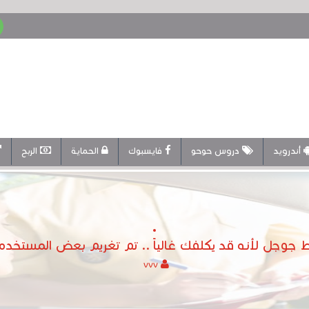
أندرويد
دروس حوحو
فايسبوك
الحماية
الربح
ط جوجل لأنه قد يكلفك غالياً .. تم تغريم بعض المستخ
vvv