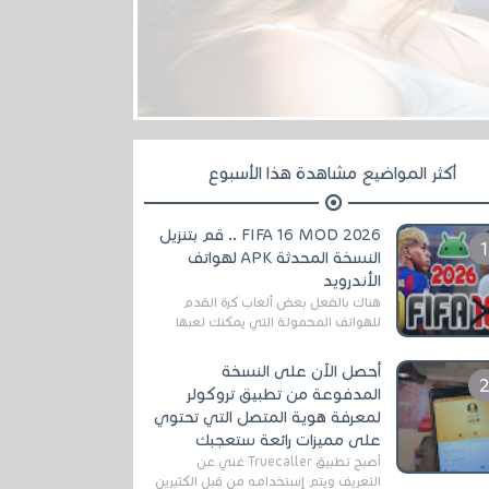
أكثر المواضيع مشاهدة هذا الأسبوع
FIFA 16 MOD 2026 .. قم بتنزيل
النسخة المحدثة APK لهواتف
الأندرويد
هناك بالفعل بعض ألعاب كرة القدم
للهواتف المحمولة التي يمكنك لعبها
رسميًا بتشكيلات مُحدثة لموسم
2025/2026v ومثال على ذلك ألعاب
أحصل الآن على النسخة
مثل EA Sports ...
المدفوعة من تطبيق تروكولر
لمعرفة هوية المتصل التي تحتوي
على مميزات رائعة ستعجبك
أصبح تطبيق Truecaller غني عن
التعريف ويتم إستخدامه من قبل الكثيرين