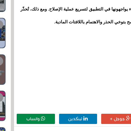
اجهونها في التطبيق لتسريع عملية الإصلاح. ومع ذلك، تُحذّر
ح بتوخي الحذر والاهتمام باللافتات المادية.
جوجل +
لينكدين
واتساب