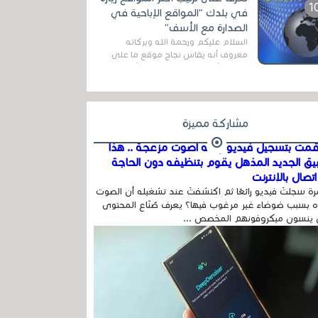
المج...
في بلدك "المواقع الإباحية في
الصدارة مع الأسف"
السلام عليكم ورحمة الله وبركاته
معروف أنه يقاس نجاح موقع ما على
شبكة الأنترنت بعدة مقاييس ، أهمها
عداد الزائرين للموقع، ويتم معرفة ذلك
في...
مشاركة مميزة
مت بتسجيل فيديو وفيه أصوت مزعجة .. هذا
بيق الجديد المذهل يقوم بتنظيفه دون الحاجة
تصال بالإنترنت
ة سجلتَ فيديو رائعًا ثم اكتشفتَ عند تشغيله أن الصوت
 بسبب ضوضاء غير مرغوب فيها؟ يعرف صُنّاع المحتوى
 ينسون ميكروفونهم المخصص ...