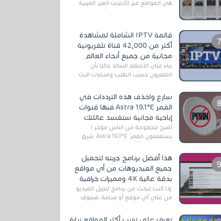
هي المواقع عبر الأنترنت الغير العربية
التي تقدم خدمة تحميل الأفلام على
التورنت ، ومعظم هذه المواقع ل...
قائمة IPTV الشاملة لمشاهدة
أكثر من 42,000 قناة تلفزيونية
مجانية من جميع أنحاء العالم
بناءً على الاعتقاد السائد حاليًا بأن
التلفزيون حسب الطلب ومنصات البث
المباشر تتفوق على التلفزيون الرقمي
الأرضي التقليدي، يُعدّ IPTV-org خيار...
سارع واحذف هذه الترددات في
القمر Astra 19.1°E فبها قنوات
إباحية مجانية ستفسد عائلتك
أصبح مجموعة من الناس مؤخر ا
يستعملون القمر Astra 19.1°E شرق
وذلك بسبب أن هذا الأخير يتوفرعلى
قنوات مميزة جدا تنقل العديد من البرامج
هذا أفضل برنامج جربته لتحميل
اله...
جميع الفيديوهات من أي مواقع
بدقة عالية 4K ومميزات خرافية
إذا كنت تبحث عن برنامج لتنزيل الفيديو
من على أي موقع أو منصة، فسوف
تعثر على عدد لا منتهي من الروابط
الخاصة بالبرامج والتطبيقات في هذا
تعرف على ترتيب أكثر المواقع زيارة