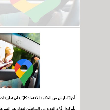
بأيرلندا، غُرِّم العديد من السائقين لتجاوزهم السرعة