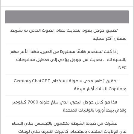
قد يهمك أيضا :
تطبيق جوجل يقوم بتحديث نظام الصوت الخاص به بشريط
سفلي أكثر عملية
إذا كنت تستخدم هاتفًا مستوردًا من الصين، فهذا الأمر مهم
بالنسبة لك .. تحديث من جوجل يؤدي إلى تعطيل مدفوعات
NFC
تحقيق يُظهر مدى سهولة استخدام ChatGPT وGemini
وCopilot لإنشاء أخبار مزيفة
هذا هو كابل جوجل البحري الذي يبلغ طوله 7000 كيلومتر
والذي يربط أوروبا بالولايات المتحدة
عشرات من ضباط الشرطة متهمون بالتجسس على النساء
في الولايات المتحدة باستخدام كاميرات التعرف على لوحات