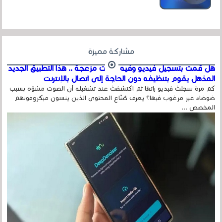
عداد الزائرين للموقع، ويتم معرفة ذلك في...
مشاركة مميزة
هل قمت بتسجيل فيديو وفيه أصوت مزعجة .. هذا التطبيق الجديد
المذهل يقوم بتنظيفه دون الحاجة إلى اتصال بالإنترنت
كم مرة سجلتَ فيديو رائعًا ثم اكتشفتَ عند تشغيله أن الصوت مشوّه بسبب
ضوضاء غير مرغوب فيها؟ يعرف صُنّاع المحتوى الذين ينسون ميكروفونهم
المخصص ...