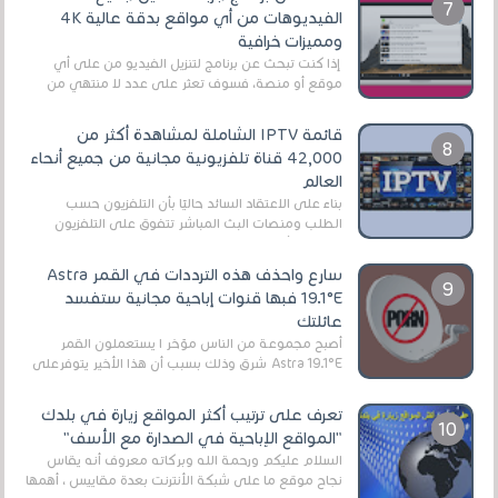
الفيديوهات من أي مواقع بدقة عالية 4K
ومميزات خرافية
إذا كنت تبحث عن برنامج لتنزيل الفيديو من على أي
موقع أو منصة، فسوف تعثر على عدد لا منتهي من
الروابط الخاصة بالبرامج والتطبيقات في هذا المج...
قائمة IPTV الشاملة لمشاهدة أكثر من
42,000 قناة تلفزيونية مجانية من جميع أنحاء
العالم
بناءً على الاعتقاد السائد حاليًا بأن التلفزيون حسب
الطلب ومنصات البث المباشر تتفوق على التلفزيون
الرقمي الأرضي التقليدي، يُعدّ IPTV-org خيار...
سارع واحذف هذه الترددات في القمر Astra
19.1°E فبها قنوات إباحية مجانية ستفسد
عائلتك
أصبح مجموعة من الناس مؤخر ا يستعملون القمر
Astra 19.1°E شرق وذلك بسبب أن هذا الأخير يتوفرعلى
قنوات مميزة جدا تنقل العديد من البرامج اله...
تعرف على ترتيب أكثر المواقع زيارة في بلدك
"المواقع الإباحية في الصدارة مع الأسف"
السلام عليكم ورحمة الله وبركاته معروف أنه يقاس
نجاح موقع ما على شبكة الأنترنت بعدة مقاييس ، أهمها