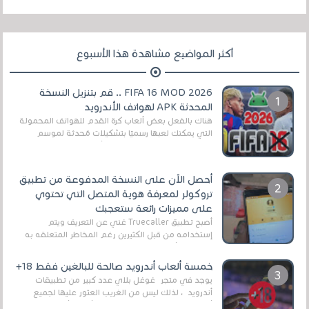
أكثر المواضيع مشاهدة هذا الأسبوع
FIFA 16 MOD 2026 .. قم بتنزيل النسخة
المحدثة APK لهواتف الأندرويد
هناك بالفعل بعض ألعاب كرة القدم للهواتف المحمولة
التي يمكنك لعبها رسميًا بتشكيلات مُحدثة لموسم
2025/2026v ومثال على ذلك ألعاب مثل EA Sports ...
أحصل الآن على النسخة المدفوعة من تطبيق
تروكولر لمعرفة هوية المتصل التي تحتوي
على مميزات رائعة ستعجبك
أصبح تطبيق Truecaller غني عن التعريف ويتم
إستخدامه من قبل الكثيرين رغم المخاطر المتعلقه به
وذلك من أجل التخلص من المضايقات الكثيرة في
العال...
خمسة ألعاب أندرويد صالحة للبالغين فقط 18+
يوجد في متجر غوغل بلاي عدد كبير من تطبيقات
أندرويد ، لذلك ليس من الغريب العثور عليها لجميع
أنواع الجماهير. هذه المرة نقدم 5 ألعاب أند...