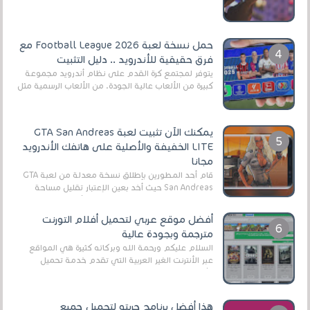
حمل نسخة لعبة Football League 2026 مع
فرق حقيقية للأندرويد .. دليل التثبيت
يتوفر لمجتمع كرة القدم على نظام أندرويد مجموعة
كبيرة من الألعاب عالية الجودة. من الألعاب الرسمية مثل
EA Sports FC 26 (المعروفة سابقًا باسم ...
يمكنك الآن تثبيت لعبة GTA San Andreas
LITE الخفيفة والأصلية على هاتفك الأندرويد
مجانا
قام أحد المطورين بإطلاق نسخة معدلة من لعبة GTA
San Andreas حيث أخد بعين الإعتبار تقليل مساحة
اللعبة وجعلها خفيفة LITE لهواتف الأندرويد ، وق...
أفضل موقع عربي لتحميل أفلام التورنت
مترجمة وبجودة عالية
السلام عليكم ورحمة الله وبركاته كثيرة هي المواقع
عبر الأنترنت الغير العربية التي تقدم خدمة تحميل
الأفلام على التورنت ، ومعظم هذه المواقع ل...
هذا أفضل برنامج جربته لتحميل جميع