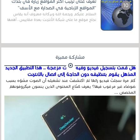
تعرف على ترتيب أكثر المواقع زيارة في بلدك
"المواقع الإباحية في الصدارة مع الأسف"
السلام عليكم ورحمة الله وبركاته معروف أنه يقاس
نجاح موقع ما على شبكة الأنترنت بعدة مقاييس ، أهمها
عداد الزائرين للموقع، ويتم معرفة ذلك في...
مشاركة مميزة
هل قمت بتسجيل فيديو وفيه أصوت مزعجة .. هذا التطبيق الجديد
المذهل يقوم بتنظيفه دون الحاجة إلى اتصال بالإنترنت
كم مرة سجلتَ فيديو رائعًا ثم اكتشفتَ عند تشغيله أن الصوت مشوّه بسبب
ضوضاء غير مرغوب فيها؟ يعرف صُنّاع المحتوى الذين ينسون ميكروفونهم
المخصص ...