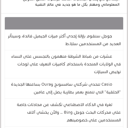
المعلوماتي ومهتم بكل ما هو جديد في عالم التقنية
قد يهمك أيضا :
جوجل ستقوم بإزالة إحدى أكثر ميزات الجيميل فائدة، وسيتأثر
العديد من المستخدمين سلبًا.ط
عشرات من ضباط الشرطة متهمون بالتجسس على النساء
في الولايات المتحدة باستخدام كاميرات التعرف على لوحات
ترخيص السيارات
Casio تتحدى شركتي سامسونج وOura بساعتها الجديدة
"الحلقية" التي تتمتع بعمر بطارية يصل إلى عامين
ثغرة في الذكاء الاصطناعي تكشف عن محادثات خاصة
على محركات البحث جوجل Bing .. والآن يخشى آلاف
المستخدمين على خصوصيتهم