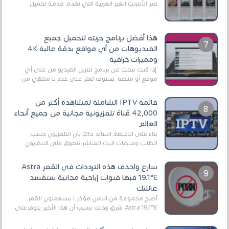
عبر الأنترنت الغير العربية التي تقدم خدمة تحميل
الأفلام على التورنت ، ومعظم هذه المواقع ل...
هذا أفضل برنامج جربته لتحميل جميع
الفيديوهات من أي مواقع بدقة عالية 4K
ومميزات خرافية
إذا كنت تبحث عن برنامج لتنزيل الفيديو من على أي
موقع أو منصة، فسوف تعثر على عدد لا منتهي من
الروابط الخاصة بالبرامج والتطبيقات في هذا المج...
قائمة IPTV الشاملة لمشاهدة أكثر من
42,000 قناة تلفزيونية مجانية من جميع أنحاء
العالم
بناءً على الاعتقاد السائد حاليًا بأن التلفزيون حسب
الطلب ومنصات البث المباشر تتفوق على التلفزيون
الرقمي الأرضي التقليدي، يُعدّ IPTV-org خيار...
سارع واحذف هذه الترددات في القمر Astra
19.1°E فبها قنوات إباحية مجانية ستفسد
عائلتك
أصبح مجموعة من الناس مؤخر ا يستعملون القمر
Astra 19.1°E شرق وذلك بسبب أن هذا الأخير يتوفرعلى
قنوات مميزة جدا تنقل العديد من البرامج اله...