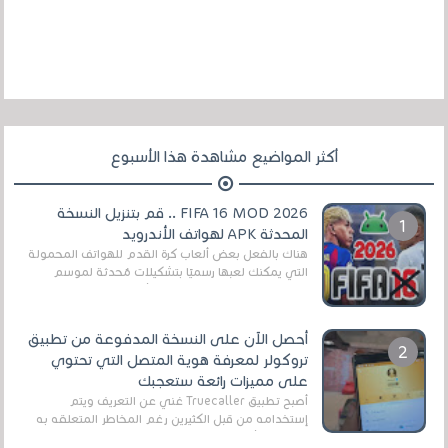
أكثر المواضيع مشاهدة هذا الأسبوع
FIFA 16 MOD 2026 .. قم بتنزيل النسخة
المحدثة APK لهواتف الأندرويد
هناك بالفعل بعض ألعاب كرة القدم للهواتف المحمولة
التي يمكنك لعبها رسميًا بتشكيلات مُحدثة لموسم
2025/2026v ومثال على ذلك ألعاب مثل EA Sports ...
أحصل الآن على النسخة المدفوعة من تطبيق
تروكولر لمعرفة هوية المتصل التي تحتوي
على مميزات رائعة ستعجبك
أصبح تطبيق Truecaller غني عن التعريف ويتم
إستخدامه من قبل الكثيرين رغم المخاطر المتعلقه به
وذلك من أجل التخلص من المضايقات الكثيرة في