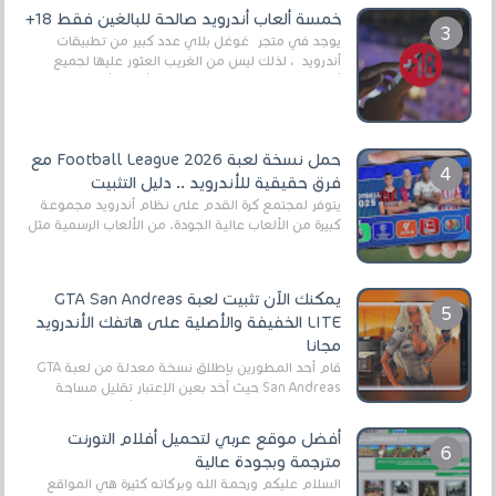
العال...
خمسة ألعاب أندرويد صالحة للبالغين فقط 18+
يوجد في متجر غوغل بلاي عدد كبير من تطبيقات
أندرويد ، لذلك ليس من الغريب العثور عليها لجميع
أنواع الجماهير. هذه المرة نقدم 5 ألعاب أند...
حمل نسخة لعبة Football League 2026 مع
فرق حقيقية للأندرويد .. دليل التثبيت
يتوفر لمجتمع كرة القدم على نظام أندرويد مجموعة
كبيرة من الألعاب عالية الجودة. من الألعاب الرسمية مثل
EA Sports FC 26 (المعروفة سابقًا باسم ...
يمكنك الآن تثبيت لعبة GTA San Andreas
LITE الخفيفة والأصلية على هاتفك الأندرويد
مجانا
قام أحد المطورين بإطلاق نسخة معدلة من لعبة GTA
San Andreas حيث أخد بعين الإعتبار تقليل مساحة
اللعبة وجعلها خفيفة LITE لهواتف الأندرويد ، وق...
أفضل موقع عربي لتحميل أفلام التورنت
مترجمة وبجودة عالية
السلام عليكم ورحمة الله وبركاته كثيرة هي المواقع