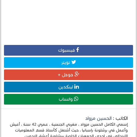
فيسبوك
تويتر
جوجل +
لينكدين
واتساب
الكاتب :
الحسين مزواد
إسمي الكامل الحسين مزواد ، مغربي الجنسية ، عمري 42 سنة ، أعيش
وأعمل في برشلونة بإسبانيا ، حيث أشتغل كأستاذ قسم المعلوميات
الإبتدائي في إحدى الجمعيات الخاصة ببرشلونة أعشق التدوين