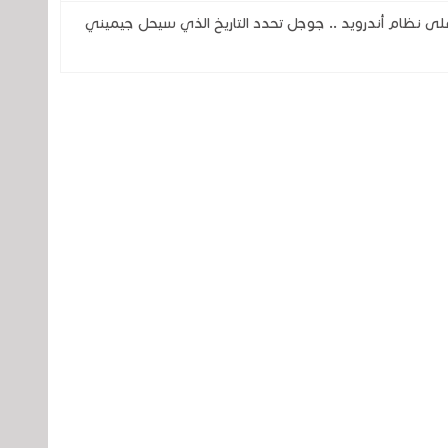
اً لمساعد جوجل ( Google Assistant) على نظام أندرويد .. جوجل تحدد التاريخ الذي سيحل جيميني