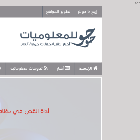
-->
إربح 5 دولار
تطوير المواقع
الرئيسية
أخبار
تدوينات معلوماتية
أداة القص في نظام التشغيل الويندوز 11 ستتيح 