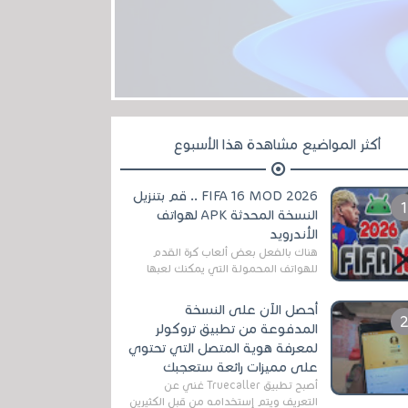
أكثر المواضيع مشاهدة هذا الأسبوع
FIFA 16 MOD 2026 .. قم بتنزيل
النسخة المحدثة APK لهواتف
الأندرويد
هناك بالفعل بعض ألعاب كرة القدم
للهواتف المحمولة التي يمكنك لعبها
رسميًا بتشكيلات مُحدثة لموسم
2025/2026v ومثال على ذلك ألعاب
أحصل الآن على النسخة
مثل EA Sports ...
المدفوعة من تطبيق تروكولر
لمعرفة هوية المتصل التي تحتوي
على مميزات رائعة ستعجبك
أصبح تطبيق Truecaller غني عن
التعريف ويتم إستخدامه من قبل الكثيرين