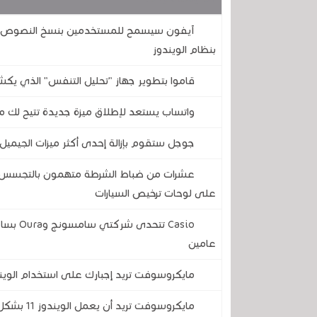
آيفون سيسمح للمستخدمين بنسخ النصوص وال
بنظام الويندوز
قاموا بتطوير جهاز "تحليل التنفس" الذي يكش
واتساب يستعد لإطلاق ميزة جديدة تتيح لك مع
جوجل ستقوم بإزالة إحدى أكثر ميزات الجيميل 
عشرات من ضباط الشرطة متهمون بالتجسس على
على لوحات ترخيص السيارات
Casio ت
عامين
مايكروسوفت تريد إجبارك على استخدام الويندوز 11 بدون حساب محلي .. تجنب ذلك بهذه الحيلة