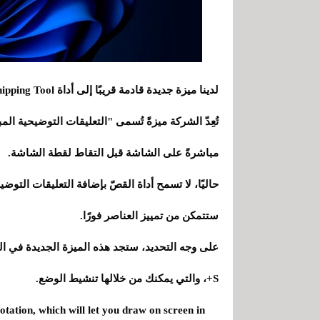
لدينا ميزة جديدة قادمة قريبًا إلى أداة Snipping Tool، تطبيق لقطة الشاشة المدمج في نظام التشغيل الويندوز.
تُعِدّ الشركة ميزةً تُسمى "التعليقات التوضيحية ا
مباشرةً على الشاشة قبل التقاط لقطة الشاشة.
حاليًا، لا تسمح أداة القصّ بإضافة التعليقات التوضي
ستتمكن من تمييز العناصر فورًا.
+S، والتي يمكنك من خلالها تنشيط الوضع.
tation, which will let you draw on screen in