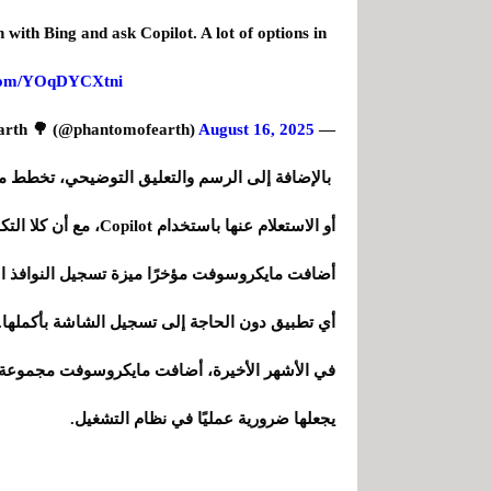
h with Bing and ask Copilot. A lot of options in
r.com/YOqDYCXtni
August 16, 2025
— phantomofearth 🌳 (@phantomofearth)
أو الاستعلام عنها باستخدام Copilot، مع أن كلا التكاملين قيد التطوير حاليًا ولم يتم تشغيلهما بالكامل بعد.
أي تطبيق دون الحاجة إلى تسجيل الشاشة بأكملها.
يجعلها ضرورية عمليًا في نظام التشغيل.