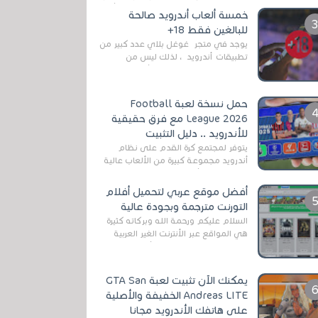
رغم المخاطر المتعلقه به وذلك من أجل
خمسة ألعاب أندرويد صالحة
التخلص من المضايقات الكثيرة في
للبالغين فقط 18+
العال...
يوجد في متجر غوغل بلاي عدد كبير من
تطبيقات أندرويد ، لذلك ليس من
الغريب العثور عليها لجميع أنواع
الجماهير. هذه المرة نقدم 5 ألعاب أند...
حمل نسخة لعبة Football
League 2026 مع فرق حقيقية
للأندرويد .. دليل التثبيت
يتوفر لمجتمع كرة القدم على نظام
أندرويد مجموعة كبيرة من الألعاب عالية
الجودة. من الألعاب الرسمية مثل EA
Sports FC 26 (المعروفة سابقًا باسم ...
أفضل موقع عربي لتحميل أفلام
التورنت مترجمة وبجودة عالية
السلام عليكم ورحمة الله وبركاته كثيرة
هي المواقع عبر الأنترنت الغير العربية
التي تقدم خدمة تحميل الأفلام على
التورنت ، ومعظم هذه المواقع ل...
يمكنك الآن تثبيت لعبة GTA San
Andreas LITE الخفيفة والأصلية
على هاتفك الأندرويد مجانا