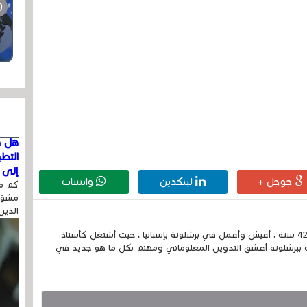
هل ق
التط
إلى ا
جوجل +
لينكدين
واتساب
كم مر
مشوّه
الذين
إسمي الكامل الحسين مزواد ، مغربي الجنسية ، عمري 42 سنة ، أعيش وأعمل في برشلونة بإسبانيا ، حيث أشتغل كأستاذ
 ببرشلونة أعشق التدوين المعلوماتي ومهتم بكل ما هو جديد في