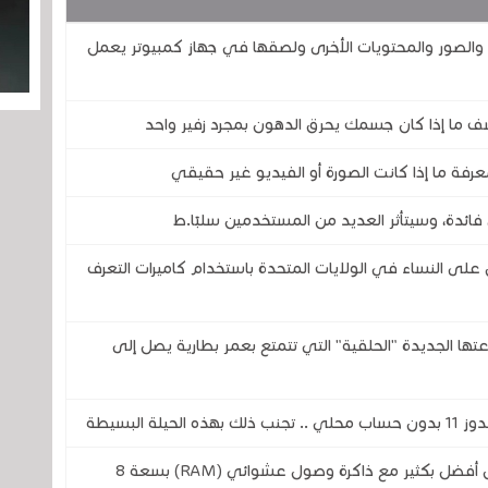
صور والمحتويات الأخرى ولصقها في جهاز كمبيوتر يعمل
ف ما إذا كان جسمك يحرق الدهون بمجرد زفير واحد
رفة ما إذا كانت الصورة أو الفيديو غير حقيقي
فائدة، وسيتأثر العديد من المستخدمين سلبًا.ط
 النساء في الولايات المتحدة باستخدام كاميرات التعرف
تحدى شركتي سامسونج وOura بساعتها الجديدة "الحلقية" التي تتمتع بعمر بطارية يصل إلى
 البسيطة
مايكروسوفت تريد أن يعمل الويندوز 11 بشكل أفضل بكثير مع ذاكرة وصول عشوائي (RAM) بسعة 8