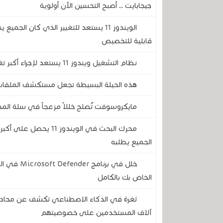
جيجابايت .. أصبح التحسين الآن أولوية
الويندوز 11 يستعد للتغيير الذي كان ال
قابلية للتخصيص
نظام التشغيل ويندوز 11 يستعد لإجراء أكبر تغيير مرئي له منذ سنوات ..إليكم كل ما سيتغير
هذه الحيلة البسيطة تجعل مستكشف الملفات في الويندوز 
مايكروسوفت تُصلح خللاً مزعجاً في سلة المحذ
محرك البحث في الويندو
الجميع يطلبه
الخاص بك بالكامل
آلاف المستخدمين على خصوصيتهم