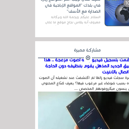
اله...
في بلدك "المواقع الإباحية في
الصدارة مع الأسف"
السلام عليكم ورحمة الله وبركاته
معروف أنه يقاس نجاح موقع ما على
شبكة الأنترنت بعدة مقاييس ، أهمها
عداد الزائرين للموقع، ويتم معرفة ذلك
في...
مشاركة مميزة
مت بتسجيل فيديو وفيه أصوت مزعجة .. هذا
بيق الجديد المذهل يقوم بتنظيفه دون الحاجة
تصال بالإنترنت
ة سجلتَ فيديو رائعًا ثم اكتشفتَ عند تشغيله أن الصوت
 بسبب ضوضاء غير مرغوب فيها؟ يعرف صُنّاع المحتوى
 ينسون ميكروفونهم المخصص ...