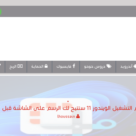
أندرويد
دروس حوحو
فايسبوك
الحماية
الربح
لك الرسم على الشاشة قبل التقاط لقطة شاشة
lhoussain