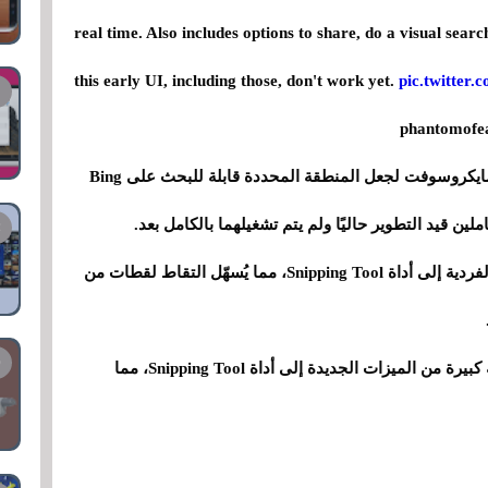
real time. Also includes options to share, do a visual searc
this early UI, including those, don't work yet.
pic.twitte
بالإضافة إلى الرسم والتعليق التوضيحي، تخطط مايكروسوفت لجعل المنطقة المحددة قابلة للبحث على Bing
أضافت مايكروسوفت مؤخرًا ميزة تسجيل النوافذ الفردية إلى أداة Snipping Tool، مما يُسهّل التقاط لقطات من
في الأشهر الأخيرة، أضافت مايكروسوفت مجموعة كبيرة من الميزات الجديدة إلى أداة Snipping Tool، مما