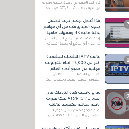
قام أحد المطورين بإطلاق نسخة معدلة
من لعبة GTA San Andreas حيث أخد
بعين الإعتبار تقليل مساحة اللعبة
وجعلها خفيفة LITE لهواتف الأندرويد ،
هذا أفضل برنامج جربته لتحميل
وق...
جميع الفيديوهات من أي مواقع
بدقة عالية 4K ومميزات خرافية
إذا كنت تبحث عن برنامج لتنزيل الفيديو
من على أي موقع أو منصة، فسوف
تعثر على عدد لا منتهي من الروابط
الخاصة بالبرامج والتطبيقات في هذا
قائمة IPTV الشاملة لمشاهدة
المج...
أكثر من 42,000 قناة تلفزيونية
مجانية من جميع أنحاء العالم
بناءً على الاعتقاد السائد حاليًا بأن
التلفزيون حسب الطلب ومنصات البث
المباشر تتفوق على التلفزيون الرقمي
الأرضي التقليدي، يُعدّ IPTV-org خيار...
سارع واحذف هذه الترددات في
القمر Astra 19.1°E فبها قنوات
إباحية مجانية ستفسد عائلتك
أصبح مجموعة من الناس مؤخر ا
يستعملون القمر Astra 19.1°E شرق
وذلك بسبب أن هذا الأخير يتوفرعلى
قنوات مميزة جدا تنقل العديد من البرامج
تعرف على ترتيب أكثر المواقع زيارة