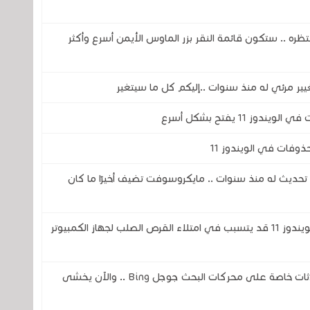
جميع ينتظره .. ستكون قائمة النقر بزر الماوس الأيمن أسرع وأكثر
11 يفتح بشكل أسرع
وفات في الويندوز 11
ز 11 يحصل على أكبر تحديث له منذ سنوات .. مايكروسوفت تضيف أخيرًا ما كان
خلل في برنامج Microsoft Defender في الويندوز 11 قد يتسبب في امتلاء القرص الصلب لجهاز الكمبيوتر
ثغرة في الذكاء الاصطناعي تكشف عن محادثات خاصة على محركات البحث جوجل Bing .. والآن يخشى