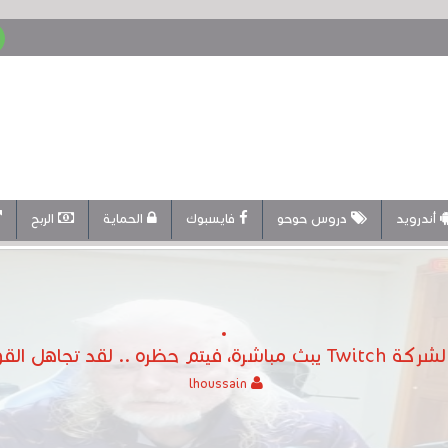
أندرويد
دروس حوحو
فايسبوك
الحماية
الربح
 تجاهل القواعد الأساسية ..
lhoussain