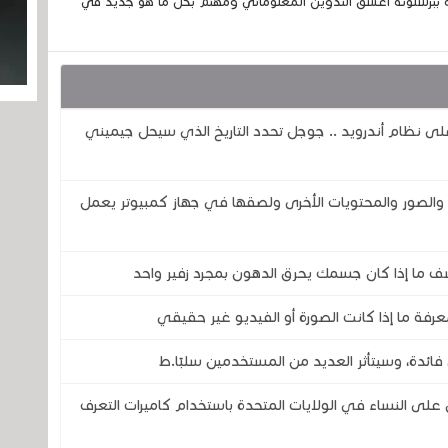
 ببرشلونة أعشق التدوين المعلوماتي ومهتم بكل ما هو جديد في
اً لمساعد جوجل ( Google Assistant) على نظام أندرويد .. جوجل تحدد التاريخ الذي سيحل جيميني
صور والمحتويات الأخرى ولصقها في جهاز كمبيوتر يعمل
ف ما إذا كان جسمك يحرق الدهون بمجرد زفير واحد
رفة ما إذا كانت الصورة أو الفيديو غير حقيقي
فائدة، وسيتأثر العديد من المستخدمين سلبًا.ط
 النساء في الولايات المتحدة باستخدام كاميرات التعرف