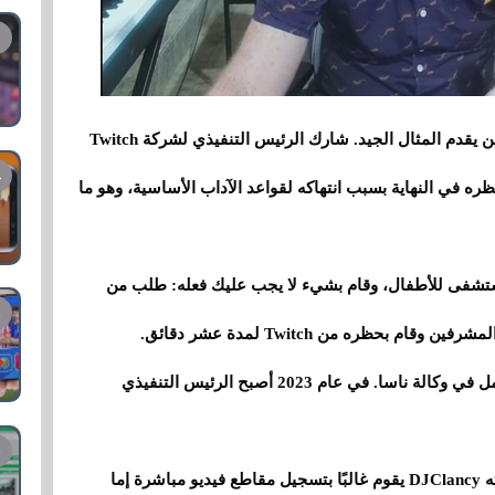
يجب على الرئيس التنفيذي للشركة أن يكون أول من يقدم المثال الجيد. شارك الرئيس التنفيذي لشركة Twitch
 في النهاية بسبب انتهاكه لقواعد الآداب الأساسية، وهو ما
تشفى للأطفال، وقام بشيء لا يجب عليك فعله: طلب من
 بحظره من Twitch لمدة عشر دقائق.
دانييل كلانسي هو خريج الذكاء الاصطناعي الذي عمل في وكالة ناسا. في عام 2023 أصبح الرئيس التنفيذي
إنه ليس غريباً على البث المباشر، حيث أنه في قناته DJClancy يقوم غالبًا بتسجيل مقاطع فيديو مباشرة إما