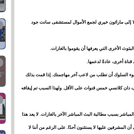
في 18 يوليو، انضم الرئيس التنفيذي لشركة Twitch إلى ماراثون خيري لجمع الأموال لمستشفى سانت جود
لبثوث الأخرى التي يعرفها أن يقوموا بالغارات.
قناة أخرى، عادةً لدعمها.
ولكن يعتبر من سوء السلوك أن تطلب من لاعب آخر مهاجمتك. إذا قمت بذلك
 دان كلانسي خمس قنوات على الأقل. ولهذا السبب تم إيقافه
لتنفيذي لشركة Twitch من البث المباشر بسبب مطالبة البث المباشر الآخر بالغارات. لا يعد هذا
ى أن المشرفين عليها لا يستثنون أحدًا. على الرغم من أننا لا