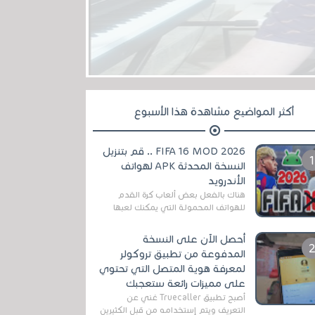
أكثر المواضيع مشاهدة هذا الأسبوع
FIFA 16 MOD 2026 .. قم بتنزيل
النسخة المحدثة APK لهواتف
الأندرويد
هناك بالفعل بعض ألعاب كرة القدم
للهواتف المحمولة التي يمكنك لعبها
رسميًا بتشكيلات مُحدثة لموسم
2025/2026v ومثال على ذلك ألعاب
أحصل الآن على النسخة
مثل EA Sports ...
المدفوعة من تطبيق تروكولر
لمعرفة هوية المتصل التي تحتوي
على مميزات رائعة ستعجبك
أصبح تطبيق Truecaller غني عن
التعريف ويتم إستخدامه من قبل الكثيرين