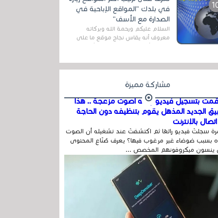
المج...
في بلدك "المواقع الإباحية في
الصدارة مع الأسف"
السلام عليكم ورحمة الله وبركاته
معروف أنه يقاس نجاح موقع ما على
شبكة الأنترنت بعدة مقاييس ، أهمها
عداد الزائرين للموقع، ويتم معرفة ذلك
في...
مشاركة مميزة
مت بتسجيل فيديو وفيه أصوت مزعجة .. هذا
بيق الجديد المذهل يقوم بتنظيفه دون الحاجة
تصال بالإنترنت
ة سجلتَ فيديو رائعًا ثم اكتشفتَ عند تشغيله أن الصوت
 بسبب ضوضاء غير مرغوب فيها؟ يعرف صُنّاع المحتوى
 ينسون ميكروفونهم المخصص ...