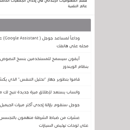
قسم المعلوميات الإبتدائي في إحدى الجمعيات الخاصة
عالم التقنية
قد يهمك أيضا :
وداع
محله على هاتفك
آيفون سيسمح للمستخدمين بنسخ النصوص وال
بنظام الويندوز
قاموا بتطوير جهاز "تحليل التنفس" الذي يكش
واتساب يستعد لإطلاق ميزة جديدة تتيح لك مع
جوجل ستقوم بإزالة إحدى أكثر ميزات الجيميل 
عشرات من ضباط الشرطة متهمون بالتجسس على
على لوحات ترخيص السيارات