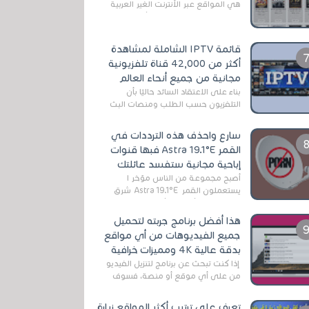
هي المواقع عبر الأنترنت الغير العربية
التي تقدم خدمة تحميل الأفلام على
التورنت ، ومعظم هذه المواقع ل...
قائمة IPTV الشاملة لمشاهدة
أكثر من 42,000 قناة تلفزيونية
مجانية من جميع أنحاء العالم
بناءً على الاعتقاد السائد حاليًا بأن
التلفزيون حسب الطلب ومنصات البث
المباشر تتفوق على التلفزيون الرقمي
الأرضي التقليدي، يُعدّ IPTV-org خيار...
سارع واحذف هذه الترددات في
القمر Astra 19.1°E فبها قنوات
إباحية مجانية ستفسد عائلتك
أصبح مجموعة من الناس مؤخر ا
يستعملون القمر Astra 19.1°E شرق
وذلك بسبب أن هذا الأخير يتوفرعلى
قنوات مميزة جدا تنقل العديد من البرامج
هذا أفضل برنامج جربته لتحميل
اله...
جميع الفيديوهات من أي مواقع
بدقة عالية 4K ومميزات خرافية
إذا كنت تبحث عن برنامج لتنزيل الفيديو
من على أي موقع أو منصة، فسوف
تعثر على عدد لا منتهي من الروابط
الخاصة بالبرامج والتطبيقات في هذا
تعرف على ترتيب أكثر المواقع زيارة