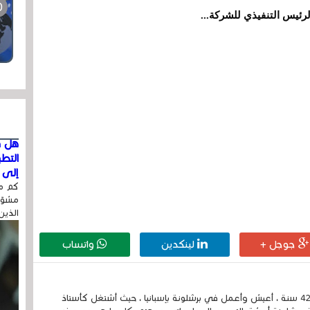
لرئيس التنفيذي للشركة...
هل ق
التط
إلى ا
كم مر
مشوّه
الذين
جوجل +
لينكدين
واتساب
إسمي الكامل الحسين مزواد ، مغربي الجنسية ، عمري 42 سنة ، أعيش وأعمل في برشلونة بإسبانيا ، حيث أشتغل كأستاذ