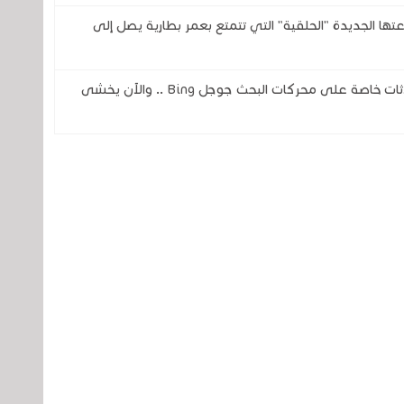
تحدى شركتي سامسونج وOura بساعتها الجديدة "الحلقية" التي تتمتع بعمر بطارية يصل إلى
ثغرة في الذكاء الاصطناعي تكشف عن محادثات خاصة على محركات البحث جوجل Bing .. والآن يخشى