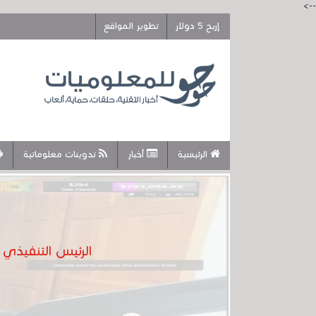
-->
إربح 5 دولار
تطوير المواقع
الرئيسية
أخبار
تدوينات معلوماتية
الرئيس التنفيذي لشركة Twitch يبث مباشرة، فيتم حظره .. لقد