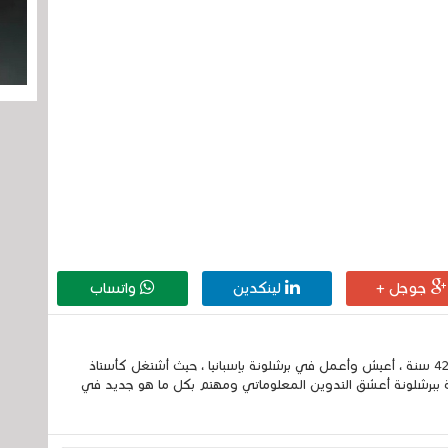
جوجل +
لينكدين
واتساب
إسمي الكامل الحسين مزواد ، مغربي الجنسية ، عمري 42 سنة ، أعيش وأعمل في برشلونة بإسبانيا ، حيث أشتغل كأستاذ
 ببرشلونة أعشق التدوين المعلوماتي ومهتم بكل ما هو جديد في