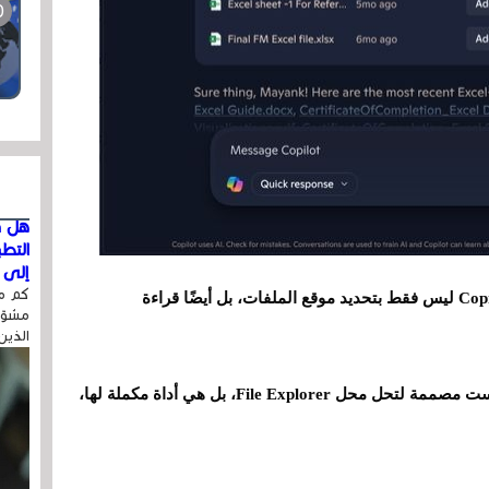
هل ق
التط
إلى ا
كم مر
تتضمن مايكروسوفت أيضًا خيارًا يسمح لبرنامج Copilot ليس فقط بتحديد موقع الملفات، بل أيضًا قراءة
مشوّه
الذين
على أية حال، تؤكد مايكروسوفت أن هذه الأداة ليست مصممة لتحل محل File Explorer، بل هي أداة مكملة لها،