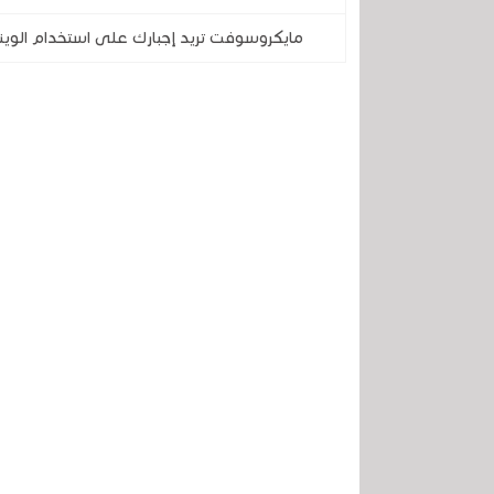
مايكروسوفت تريد إجبارك على استخدام الويندوز 11 بدون حساب محلي .. تجنب ذلك بهذه الحيلة