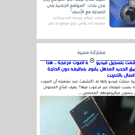
اله...
في بلدك "المواقع الإباحية في
الصدارة مع الأسف"
السلام عليكم ورحمة الله وبركاته
معروف أنه يقاس نجاح موقع ما على
شبكة الأنترنت بعدة مقاييس ، أهمها
عداد الزائرين للموقع، ويتم معرفة ذلك
في...
مشاركة مميزة
مت بتسجيل فيديو وفيه أصوت مزعجة .. هذا
بيق الجديد المذهل يقوم بتنظيفه دون الحاجة
تصال بالإنترنت
ة سجلتَ فيديو رائعًا ثم اكتشفتَ عند تشغيله أن الصوت
 بسبب ضوضاء غير مرغوب فيها؟ يعرف صُنّاع المحتوى
 ينسون ميكروفونهم المخصص ...