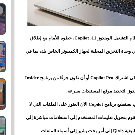
لقد خطت تقنية الذكاء الاصطناعي المضمنة في نظام التشغيل الويندوز 11، Copilot، خطوة للأمام مع إطلاق
وحدة التخزين المحلية لجهاز الكمبيوتر الخاص بك، بما في
 من برنامج Insider.
ندوز لتحديد موقع المستندات بسرعة.
ببساطة: على عكس محرك البحث التقليدي للنظام، يستطيع برنامج Copilot الآن العثور على الملفات التي لا
 يقوم بتحويل تعليمات المستخدم إلى استعلامات مباشرة إلى
يعية داخليًا إلى أمر بحث يشير إلى أسماء الملفات