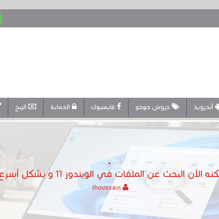
أندرويد
دروس حوحو
فايسبوك
الحماية
الربح
lhoussain