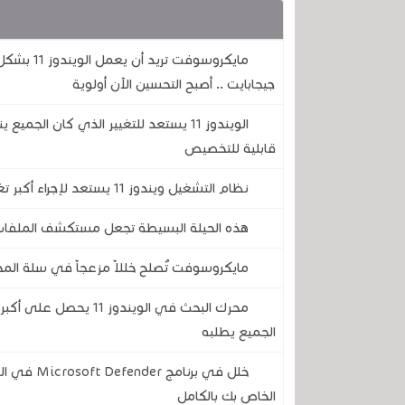
قد يهمك أيضا :
جيجابايت .. أصبح التحسين الآن أولوية
الويندوز 11 يستعد للتغيير الذي كان ال
قابلية للتخصيص
نظام التشغيل ويندوز 11 يستعد لإجراء أكبر تغيير مرئي له منذ سنوات ..إليكم كل ما سيتغير
هذه الحيلة البسيطة تجعل مستكشف الملفات في الويندوز 
مايكروسوفت تُصلح خللاً مزعجاً في سلة المحذ
محرك البحث في الويندو
الجميع يطلبه
الخاص بك بالكامل