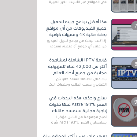
هي المواقع عبر الأنترنت الغير العربية
التي تقدم خدمة تحميل الأفلام على
التورنت ، ومعظم هذه المواقع ل...
هذا أفضل برنامج جربته لتحميل
جميع الفيديوهات من أي مواقع
بدقة عالية 4K ومميزات خرافية
إذا كنت تبحث عن برنامج لتنزيل الفيديو
من على أي موقع أو منصة، فسوف
تعثر على عدد لا منتهي من الروابط
الخاصة بالبرامج والتطبيقات في هذا
قائمة IPTV الشاملة لمشاهدة
المج...
أكثر من 42,000 قناة تلفزيونية
مجانية من جميع أنحاء العالم
بناءً على الاعتقاد السائد حاليًا بأن
التلفزيون حسب الطلب ومنصات البث
المباشر تتفوق على التلفزيون الرقمي
الأرضي التقليدي، يُعدّ IPTV-org خيار...
سارع واحذف هذه الترددات في
القمر Astra 19.1°E فبها قنوات
إباحية مجانية ستفسد عائلتك
أصبح مجموعة من الناس مؤخر ا
يستعملون القمر Astra 19.1°E شرق
وذلك بسبب أن هذا الأخير يتوفرعلى
قنوات مميزة جدا تنقل العديد من البرامج
تعرف على ترتيب أكثر المواقع زيارة