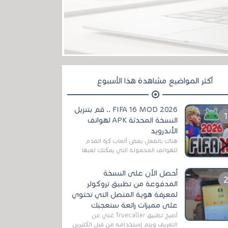
أكثر المواضيع مشاهدة هذا الأسبوع
FIFA 16 MOD 2026 .. قم بتنزيل
النسخة المحدثة APK لهواتف
الأندرويد
هناك بالفعل بعض ألعاب كرة القدم
للهواتف المحمولة التي يمكنك لعبها
رسميًا بتشكيلات مُحدثة لموسم
2025/2026v ومثال على ذلك ألعاب
أحصل الآن على النسخة
مثل EA Sports ...
المدفوعة من تطبيق تروكولر
لمعرفة هوية المتصل التي تحتوي
على مميزات رائعة ستعجبك
أصبح تطبيق Truecaller غني عن
التعريف ويتم إستخدامه من قبل الكثيرين