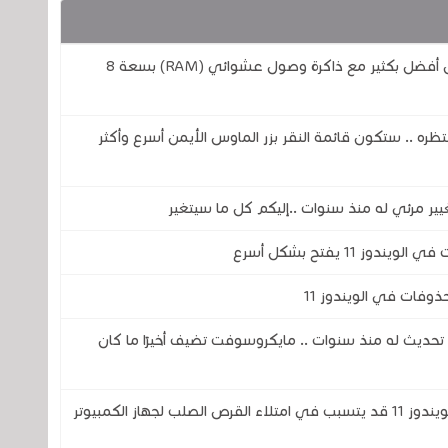
مايكروسوفت تريد أن يعمل الويندوز 11 بشكل أفضل بكثير مع ذاكرة وصول عشوائي (RAM) بسعة 8
جميع ينتظره .. ستكون قائمة النقر بزر الماوس الأيمن أسرع وأكثر
11 يفتح بشكل أسرع
وفات في الويندوز 11
ز 11 يحصل على أكبر تحديث له منذ سنوات .. مايكروسوفت تضيف أخيرًا ما كان
خلل في برنامج Microsoft Defender في الويندوز 11 قد يتسبب في امتلاء القرص الصلب لجهاز الكمبيوتر