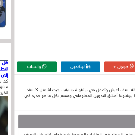
هل ق
جوجل +
لينكدين
واتساب
التط
إلى ا
كم مر
مشوّه
إسمي الكامل الحسين مزواد ، مغربي الجنسية ، عمري 42 سنة ، أعيش وأعمل في برشلونة بإسبانيا ، حيث أشتغل كأستاذ
الذين
 ببرشلونة أعشق التدوين المعلوماتي ومهتم بكل ما هو جديد في
 النساء في الولايات المتحدة باستخدام كاميرات التعرف