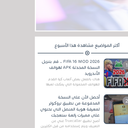
أكثر المواضيع مشاهدة هذا الأسبوع
FIFA 16 MOD 2026 .. قم بتنزيل
النسخة المحدثة APK لهواتف
الأندرويد
هناك بالفعل بعض ألعاب كرة القدم
للهواتف المحمولة التي يمكنك لعبها
رسميًا بتشكيلات مُحدثة لموسم
2025/2026v ومثال على ذلك ألعاب
أحصل الآن على النسخة
مثل EA Sports ...
المدفوعة من تطبيق تروكولر
لمعرفة هوية المتصل التي تحتوي
على مميزات رائعة ستعجبك
أصبح تطبيق Truecaller غني عن
التعريف ويتم إستخدامه من قبل الكثيرين