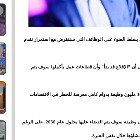
كر ChatGPT، تحذيرًا مؤخرًا، يسلط الضوء على الوظائف التي ستنقرض مع استمرار تقدم
 أن "الإقلاع قد بدأ" وأن قطاعات عمل بأكملها سوف يتم
وبحسب بنك جولدمان ساكس، فإن ما يصل إلى 300 مليون وظيفة بدوام كامل معرضة للخطر في الاقتصادات
ويقدر المنتدى الاقتصادي العالمي أيضا أن 83 مليون وظيفة سوف يتم القضاء عليها بحلول عام 2030، على الرغم