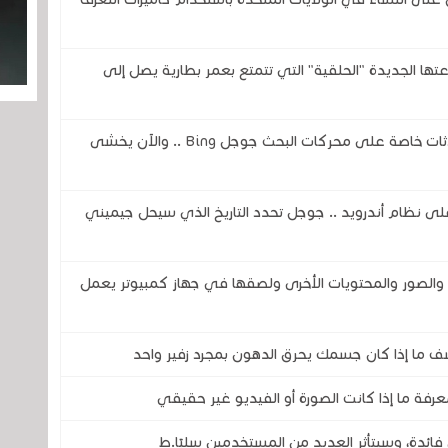
تحدى شركتي سامسونج وOura بساعتها الجديدة "الحلقية" التي تتمتع بعمر بطارية يصل إلى
ثغرة في الذكاء الاصطناعي تكشف عن محادثات خاصة على محركات البحث جوجل Bing .. والآن يخشى
اً لمساعد جوجل ( Google Assistant) على نظام أندرويد .. جوجل تحدد التاريخ الذي سيحل جيميني
صور والمحتويات الأخرى ولصقها في جهاز كمبيوتر يعمل
ف ما إذا كان جسمك يحرق الدهون بمجرد زفير واحد
رفة ما إذا كانت الصورة أو الفيديو غير حقيقي
فائدة، وسيتأثر العديد من المستخدمين سلبًا.ط