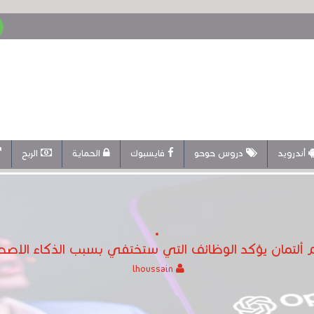
أندرويد
دروس حوحو
فايسبوك
الحماية
الربح
ام ألتمان يؤكد الوظائف التي ستختفي بسبب الذكاء الاصط
lhoussain