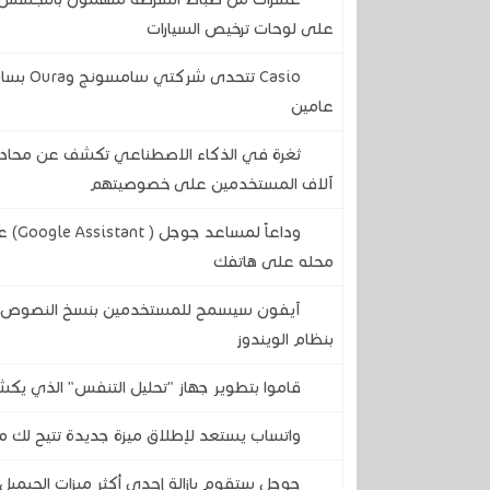
على لوحات ترخيص السيارات
Casio ت
عامين
آلاف المستخدمين على خصوصيتهم
وداع
محله على هاتفك
آيفون سيسمح للمستخدمين بنسخ النصوص وال
بنظام الويندوز
قاموا بتطوير جهاز "تحليل التنفس" الذي يكش
واتساب يستعد لإطلاق ميزة جديدة تتيح لك مع
جوجل ستقوم بإزالة إحدى أكثر ميزات الجيميل 