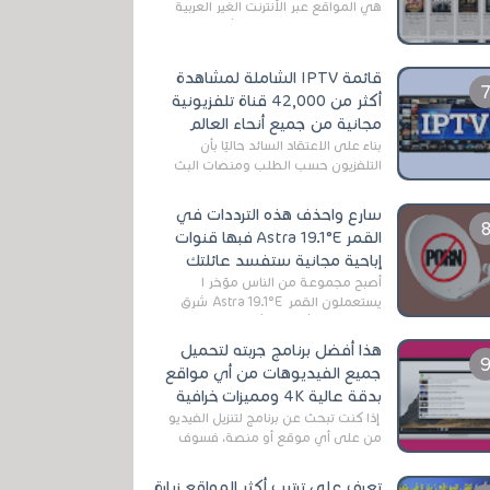
هي المواقع عبر الأنترنت الغير العربية
التي تقدم خدمة تحميل الأفلام على
التورنت ، ومعظم هذه المواقع ل...
قائمة IPTV الشاملة لمشاهدة
أكثر من 42,000 قناة تلفزيونية
مجانية من جميع أنحاء العالم
بناءً على الاعتقاد السائد حاليًا بأن
التلفزيون حسب الطلب ومنصات البث
المباشر تتفوق على التلفزيون الرقمي
الأرضي التقليدي، يُعدّ IPTV-org خيار...
سارع واحذف هذه الترددات في
القمر Astra 19.1°E فبها قنوات
إباحية مجانية ستفسد عائلتك
أصبح مجموعة من الناس مؤخر ا
يستعملون القمر Astra 19.1°E شرق
وذلك بسبب أن هذا الأخير يتوفرعلى
قنوات مميزة جدا تنقل العديد من البرامج
هذا أفضل برنامج جربته لتحميل
اله...
جميع الفيديوهات من أي مواقع
بدقة عالية 4K ومميزات خرافية
إذا كنت تبحث عن برنامج لتنزيل الفيديو
من على أي موقع أو منصة، فسوف
تعثر على عدد لا منتهي من الروابط
الخاصة بالبرامج والتطبيقات في هذا
تعرف على ترتيب أكثر المواقع زيارة