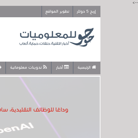
-->
إربح 5 دولار
تطوير المواقع
الرئيسية
أخبار
تدوينات معلوماتية
وداعًا للوظائف التقليدية، س