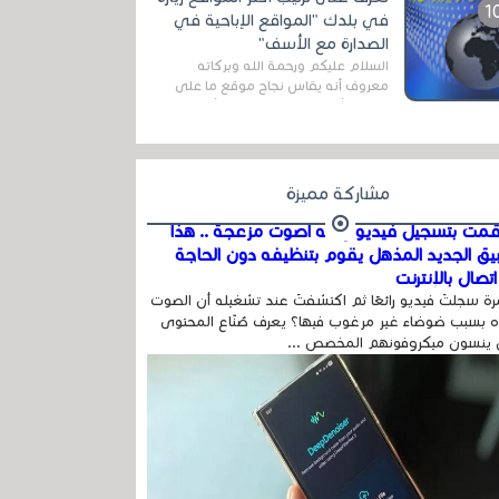
المج...
في بلدك "المواقع الإباحية في
الصدارة مع الأسف"
السلام عليكم ورحمة الله وبركاته
معروف أنه يقاس نجاح موقع ما على
شبكة الأنترنت بعدة مقاييس ، أهمها
عداد الزائرين للموقع، ويتم معرفة ذلك
في...
مشاركة مميزة
مت بتسجيل فيديو وفيه أصوت مزعجة .. هذا
بيق الجديد المذهل يقوم بتنظيفه دون الحاجة
تصال بالإنترنت
ة سجلتَ فيديو رائعًا ثم اكتشفتَ عند تشغيله أن الصوت
 بسبب ضوضاء غير مرغوب فيها؟ يعرف صُنّاع المحتوى
 ينسون ميكروفونهم المخصص ...