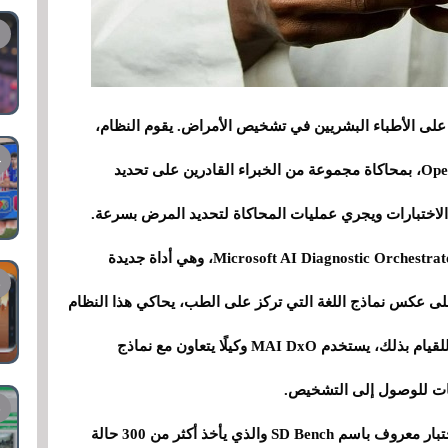
 الأطباء البشريين في تشخيص الأمراض. يقوم النظام،
الذي يعتمد على تقنية خاصة وأقوى نموذج من OpenAI، بمحاكاة مجموعة من الخبراء القادرين على تحديد
 الاختبارات ويجري عمليات المحاكاة لتحديد المرض بسرعة.
وفقًا لموقع Wired، قدمت الشركة Microsoft AI Diagnostic Orchestrator (MAI DxO)، وهي أداة جديدة
ى عكس نماذج اللغة التي تركز على الطب، يحاكي هذا النظام
مجموعة من الخبراء البشريين الذين يعملون معًا. وللقيام بذلك، يستخدم MAI DxO وكيلًا يتعاون مع نماذج
لاختبار فعاليتها، أنشأت مايكروسوفت إطار عمل اختبار معروف باسم SD Bench والذي يأخذ أكثر من 300 حالة