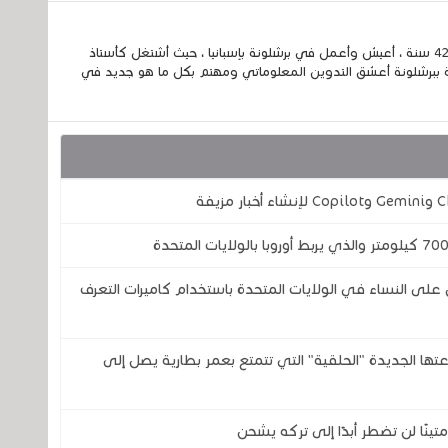
إسمي الكامل الحسين مزواد ، مغربي الجنسية ، عمري 42 سنة ، أعيش وأعمل في برشلونة بإسبانيا ، حيث أشتغل كأستاذ
 ببرشلونة أعشق التدوين المعلوماتي ومهتم بكل ما هو جديد في
 النساء في الولايات المتحدة باستخدام كاميرات التعرف
تحدى شركتي سامسونج وOura بساعتها الجديدة "الحلقية" التي تتمتع بعمر بطارية يصل إلى