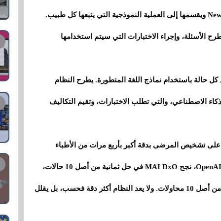
منشورة من مجلة New England Journal of Medicine ويقسمها إلى العملية النموذجية التي يتبعها كل طبيب.
ح الأسئلة، وإجراء الاختبارات التي سيتم استخدامها
أداة MAI DxO مباشرة بـ SD Bench لحل كل حالة باستخدام نماذج اللغة المتطورة. يطرح النظام
ذكاء الاصطناعي، والتي تطلب الاختبارات، وتقيم التكاليف
لى تشخيص المرضى بدقة أكبر بأربع مرات من الأطباء
البشريين. وعند دمجه مع نموذج o3 الخاص بشركة OpenAI، نجح MAI DxO في حل ثمانية من أصل 10 حالات،
في حين نجح الأطباء البشريون فقط في محاولتين من أصل 10 محاولات. ولا يعد النظام أكثر دقة فحسب، بل يقلل