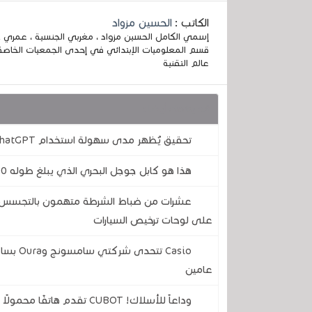
الكاتب :
الحسين مزواد
قسم المعلوميات الإبتدائي في إحدى الجمعيات الخاصة
عالم التقنية
قد يهمك أيضا :
تحقيق يُظهر مدى سهولة استخدام ChatGPT وGemini وCopilot لإنشاء أخبار مزيفة
هذا هو كابل جوجل البحري الذي يبلغ طوله 7000 كيلومتر والذي يربط أوروبا بالولايات المتحدة
عشرات من ضباط الشرطة متهمون بالتجسس على
على لوحات ترخيص السيارات
Casio ت
عامين
وداعاً للأسلاك! CUBOT تقدم هاتفًا محمولًا متينًا لن تضطر أبدًا إلى تركه يشحن