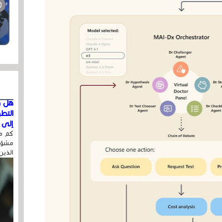
هل ق
التط
إلى ا
كم مر
مشوّه
الذين