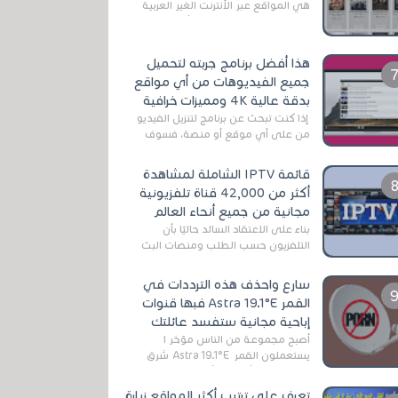
هي المواقع عبر الأنترنت الغير العربية
التي تقدم خدمة تحميل الأفلام على
التورنت ، ومعظم هذه المواقع ل...
هذا أفضل برنامج جربته لتحميل
جميع الفيديوهات من أي مواقع
بدقة عالية 4K ومميزات خرافية
إذا كنت تبحث عن برنامج لتنزيل الفيديو
من على أي موقع أو منصة، فسوف
تعثر على عدد لا منتهي من الروابط
الخاصة بالبرامج والتطبيقات في هذا
قائمة IPTV الشاملة لمشاهدة
المج...
أكثر من 42,000 قناة تلفزيونية
مجانية من جميع أنحاء العالم
بناءً على الاعتقاد السائد حاليًا بأن
التلفزيون حسب الطلب ومنصات البث
المباشر تتفوق على التلفزيون الرقمي
الأرضي التقليدي، يُعدّ IPTV-org خيار...
سارع واحذف هذه الترددات في
القمر Astra 19.1°E فبها قنوات
إباحية مجانية ستفسد عائلتك
أصبح مجموعة من الناس مؤخر ا
يستعملون القمر Astra 19.1°E شرق
وذلك بسبب أن هذا الأخير يتوفرعلى
قنوات مميزة جدا تنقل العديد من البرامج
تعرف على ترتيب أكثر المواقع زيارة