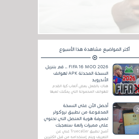
أكثر المواضيع مشاهدة هذا الأسبوع
FIFA 16 MOD 2026 .. قم بتنزيل
النسخة المحدثة APK لهواتف
الأندرويد
هناك بالفعل بعض ألعاب كرة القدم
للهواتف المحمولة التي يمكنك لعبها
رسميًا بتشكيلات مُحدثة لموسم
2025/2026v ومثال على ذلك ألعاب
أحصل الآن على النسخة
مثل EA Sports ...
المدفوعة من تطبيق تروكولر
لمعرفة هوية المتصل التي تحتوي
على مميزات رائعة ستعجبك
أصبح تطبيق Truecaller غني عن
التعريف ويتم إستخدامه من قبل الكثيرين