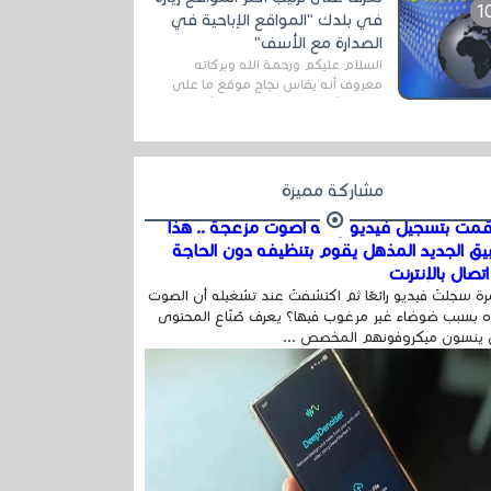
اله...
في بلدك "المواقع الإباحية في
الصدارة مع الأسف"
السلام عليكم ورحمة الله وبركاته
معروف أنه يقاس نجاح موقع ما على
شبكة الأنترنت بعدة مقاييس ، أهمها
عداد الزائرين للموقع، ويتم معرفة ذلك
في...
مشاركة مميزة
مت بتسجيل فيديو وفيه أصوت مزعجة .. هذا
بيق الجديد المذهل يقوم بتنظيفه دون الحاجة
تصال بالإنترنت
ة سجلتَ فيديو رائعًا ثم اكتشفتَ عند تشغيله أن الصوت
 بسبب ضوضاء غير مرغوب فيها؟ يعرف صُنّاع المحتوى
 ينسون ميكروفونهم المخصص ...