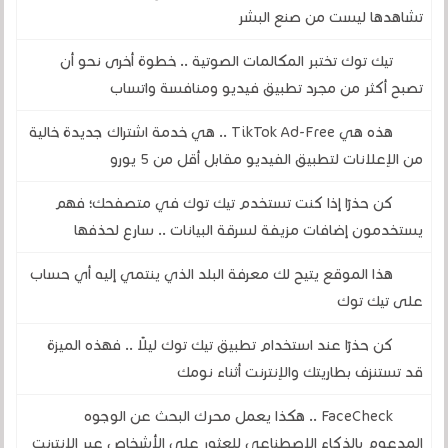
تشاهدها ليست من صنع البشر
تيك توك تختبر المكالمات الصوتية .. خطوة أخرى نحو أن
تصبح أكثر من مجرد تطبيق فيديو ومنافسة واتساب
هذه هي TikTok Ad-Free .. هي خدمة اشتراك جديدة خالية
من الإعلانات لتطبيق الفيديو مقابل أقل من 5 يورو
كن حذرًا إذا كنت تستخدم تيك توك في متصفحك؛ فهم
يستخدمون إضافات مزيفة لسرقة البيانات .. سارع لحذفها
هذا الموقع يتيح لك معرفة البلد الذي ينتمي إليه أي حساب
على تيك توك
كن حذرًا عند استخدام تطبيق تيك توك ليلًا .. فهذه الميزة
قد تستنزف بطاريتك والإنترنت أثناء نومك
FaceCheck .. هكذا يعمل محرك البحث عن الوجوه
المدعوم بالذكاء الاصطناعي للعثور على الأشخاص عبر الإنترنت