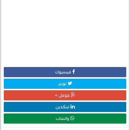
فيسبوك
تويتر
جوجل +
لينكدين
واتساب