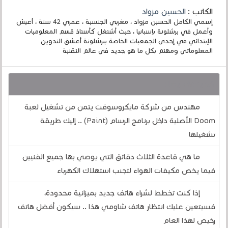
الكاتب :
الحسين مزواد
إسمي الكامل الحسين مزواد ، مغربي الجنسية ، عمري 42 سنة ، أعيش
وأعمل في برشلونة بإسبانيا ، حيث أشتغل كأستاذ قسم المعلوميات
الإبتدائي في إحدى الجمعيات الخاصة ببرشلونة أعشق التدوين
المعلوماتي ومهتم بكل ما هو جديد في عالم التقنية
قد يهمك أيضا :
مهندس من شركة مايكروسوفت يتمن من تشغيل لعبة
Doom الأصلية داخل برنامج الرسام (Paint) .. إليك طريقة
تشغيلها
ما هي قاعدة الثلاث دقائق التي يوصي بها جميع الفنيين
فيما يخص مكيفات الهواء لتجنب استهلاك الكهرباء
إذا كنت تخطط لشراء هاتف جديد بميزانية محدودة،
فسيتعين عليك انتظار هاتف شاومي هذا .. سيكون أفضل هاتف
رخيص لهذا العام