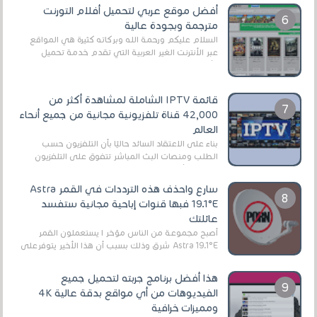
أفضل موقع عربي لتحميل أفلام التورنت
مترجمة وبجودة عالية
السلام عليكم ورحمة الله وبركاته كثيرة هي المواقع
عبر الأنترنت الغير العربية التي تقدم خدمة تحميل
الأفلام على التورنت ، ومعظم هذه المواقع ل...
قائمة IPTV الشاملة لمشاهدة أكثر من
42,000 قناة تلفزيونية مجانية من جميع أنحاء
العالم
بناءً على الاعتقاد السائد حاليًا بأن التلفزيون حسب
الطلب ومنصات البث المباشر تتفوق على التلفزيون
الرقمي الأرضي التقليدي، يُعدّ IPTV-org خيار...
سارع واحذف هذه الترددات في القمر Astra
19.1°E فبها قنوات إباحية مجانية ستفسد
عائلتك
أصبح مجموعة من الناس مؤخر ا يستعملون القمر
Astra 19.1°E شرق وذلك بسبب أن هذا الأخير يتوفرعلى
قنوات مميزة جدا تنقل العديد من البرامج اله...
هذا أفضل برنامج جربته لتحميل جميع
الفيديوهات من أي مواقع بدقة عالية 4K
ومميزات خرافية