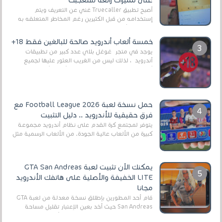
على مميزات رائعة ستعجبك
أصبح تطبيق Truecaller غني عن التعريف ويتم
إستخدامه من قبل الكثيرين رغم المخاطر المتعلقه به
وذلك من أجل التخلص من المضايقات الكثيرة في
العال...
خمسة ألعاب أندرويد صالحة للبالغين فقط 18+
يوجد في متجر غوغل بلاي عدد كبير من تطبيقات
أندرويد ، لذلك ليس من الغريب العثور عليها لجميع
أنواع الجماهير. هذه المرة نقدم 5 ألعاب أند...
حمل نسخة لعبة Football League 2026 مع
فرق حقيقية للأندرويد .. دليل التثبيت
يتوفر لمجتمع كرة القدم على نظام أندرويد مجموعة
كبيرة من الألعاب عالية الجودة. من الألعاب الرسمية مثل
EA Sports FC 26 (المعروفة سابقًا باسم ...
يمكنك الآن تثبيت لعبة GTA San Andreas
LITE الخفيفة والأصلية على هاتفك الأندرويد
مجانا
قام أحد المطورين بإطلاق نسخة معدلة من لعبة GTA
San Andreas حيث أخد بعين الإعتبار تقليل مساحة
اللعبة وجعلها خفيفة LITE لهواتف الأندرويد ، وق...