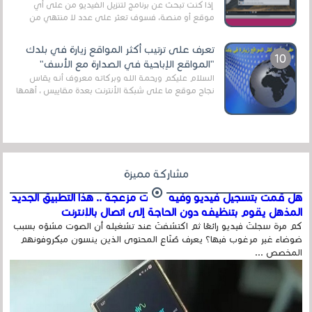
إذا كنت تبحث عن برنامج لتنزيل الفيديو من على أي
موقع أو منصة، فسوف تعثر على عدد لا منتهي من
الروابط الخاصة بالبرامج والتطبيقات في هذا المج...
تعرف على ترتيب أكثر المواقع زيارة في بلدك
"المواقع الإباحية في الصدارة مع الأسف"
السلام عليكم ورحمة الله وبركاته معروف أنه يقاس
نجاح موقع ما على شبكة الأنترنت بعدة مقاييس ، أهمها
عداد الزائرين للموقع، ويتم معرفة ذلك في...
مشاركة مميزة
هل قمت بتسجيل فيديو وفيه أصوت مزعجة .. هذا التطبيق الجديد
المذهل يقوم بتنظيفه دون الحاجة إلى اتصال بالإنترنت
كم مرة سجلتَ فيديو رائعًا ثم اكتشفتَ عند تشغيله أن الصوت مشوّه بسبب
ضوضاء غير مرغوب فيها؟ يعرف صُنّاع المحتوى الذين ينسون ميكروفونهم
المخصص ...