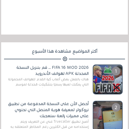
أكثر المواضيع مشاهدة هذا الأسبوع
FIFA 16 MOD 2026 .. قم بتنزيل النسخة
المحدثة APK لهواتف الأندرويد
هناك بالفعل بعض ألعاب كرة القدم للهواتف المحمولة
التي يمكنك لعبها رسميًا بتشكيلات مُحدثة لموسم
2025/2026v ومثال على ذلك ألعاب مثل EA Sports ...
أحصل الآن على النسخة المدفوعة من تطبيق
تروكولر لمعرفة هوية المتصل التي تحتوي
على مميزات رائعة ستعجبك
أصبح تطبيق Truecaller غني عن التعريف ويتم
إستخدامه من قبل الكثيرين رغم المخاطر المتعلقه به