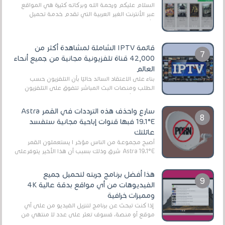
السلام عليكم ورحمة الله وبركاته كثيرة هي المواقع
عبر الأنترنت الغير العربية التي تقدم خدمة تحميل
الأفلام على التورنت ، ومعظم هذه المواقع ل...
قائمة IPTV الشاملة لمشاهدة أكثر من
42,000 قناة تلفزيونية مجانية من جميع أنحاء
العالم
بناءً على الاعتقاد السائد حاليًا بأن التلفزيون حسب
الطلب ومنصات البث المباشر تتفوق على التلفزيون
الرقمي الأرضي التقليدي، يُعدّ IPTV-org خيار...
سارع واحذف هذه الترددات في القمر Astra
19.1°E فبها قنوات إباحية مجانية ستفسد
عائلتك
أصبح مجموعة من الناس مؤخر ا يستعملون القمر
Astra 19.1°E شرق وذلك بسبب أن هذا الأخير يتوفرعلى
قنوات مميزة جدا تنقل العديد من البرامج اله...
هذا أفضل برنامج جربته لتحميل جميع
الفيديوهات من أي مواقع بدقة عالية 4K
ومميزات خرافية
إذا كنت تبحث عن برنامج لتنزيل الفيديو من على أي
موقع أو منصة، فسوف تعثر على عدد لا منتهي من
الروابط الخاصة بالبرامج والتطبيقات في هذا المج...