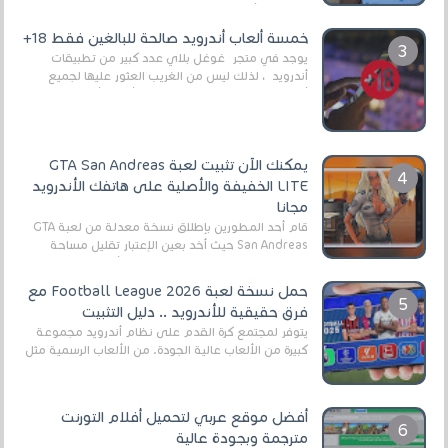
وذلك من أجل التخلص من المضايقات الكثيرة في
العال...
خمسة ألعاب أندرويد صالحة للبالغين فقط 18+
يوجد في متجر غوغل بلاي عدد كبير من تطبيقات
أندرويد ، لذلك ليس من الغريب العثور عليها لجميع
أنواع الجماهير. هذه المرة نقدم 5 ألعاب أند...
يمكنك الآن تثبيت لعبة GTA San Andreas
LITE الخفيفة والأصلية على هاتفك الأندرويد
مجانا
قام أحد المطورين بإطلاق نسخة معدلة من لعبة GTA
San Andreas حيث أخد بعين الإعتبار تقليل مساحة
اللعبة وجعلها خفيفة LITE لهواتف الأندرويد ، وق...
حمل نسخة لعبة Football League 2026 مع
فرق حقيقية للأندرويد .. دليل التثبيت
يتوفر لمجتمع كرة القدم على نظام أندرويد مجموعة
كبيرة من الألعاب عالية الجودة. من الألعاب الرسمية مثل
EA Sports FC 26 (المعروفة سابقًا باسم ...
أفضل موقع عربي لتحميل أفلام التورنت
مترجمة وبجودة عالية