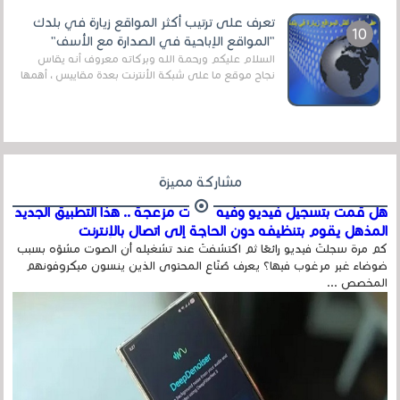
تعرف على ترتيب أكثر المواقع زيارة في بلدك
"المواقع الإباحية في الصدارة مع الأسف"
السلام عليكم ورحمة الله وبركاته معروف أنه يقاس
نجاح موقع ما على شبكة الأنترنت بعدة مقاييس ، أهمها
عداد الزائرين للموقع، ويتم معرفة ذلك في...
مشاركة مميزة
هل قمت بتسجيل فيديو وفيه أصوت مزعجة .. هذا التطبيق الجديد
المذهل يقوم بتنظيفه دون الحاجة إلى اتصال بالإنترنت
كم مرة سجلتَ فيديو رائعًا ثم اكتشفتَ عند تشغيله أن الصوت مشوّه بسبب
ضوضاء غير مرغوب فيها؟ يعرف صُنّاع المحتوى الذين ينسون ميكروفونهم
المخصص ...