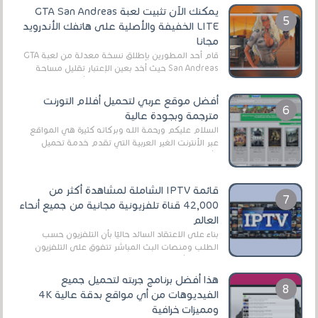
يمكنك الآن تثبيت لعبة GTA San Andreas
LITE الخفيفة والأصلية على هاتفك الأندرويد
مجانا
قام أحد المطورين بإطلاق نسخة معدلة من لعبة GTA
San Andreas حيث أخد بعين الإعتبار تقليل مساحة
اللعبة وجعلها خفيفة LITE لهواتف الأندرويد ، وق...
أفضل موقع عربي لتحميل أفلام التورنت
مترجمة وبجودة عالية
السلام عليكم ورحمة الله وبركاته كثيرة هي المواقع
عبر الأنترنت الغير العربية التي تقدم خدمة تحميل
الأفلام على التورنت ، ومعظم هذه المواقع ل...
قائمة IPTV الشاملة لمشاهدة أكثر من
42,000 قناة تلفزيونية مجانية من جميع أنحاء
العالم
بناءً على الاعتقاد السائد حاليًا بأن التلفزيون حسب
الطلب ومنصات البث المباشر تتفوق على التلفزيون
الرقمي الأرضي التقليدي، يُعدّ IPTV-org خيار...
هذا أفضل برنامج جربته لتحميل جميع
الفيديوهات من أي مواقع بدقة عالية 4K
ومميزات خرافية