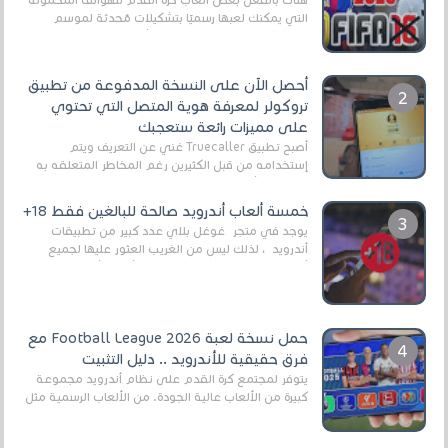
التي يمكنك لعبها رسميًا بتشكيلات مُحدثة لموسم
2025/2026v ومثال على ذلك ألعاب مثل EA Sports ...
أحصل الآن على النسخة المدفوعة من تطبيق
تروكولر لمعرفة هوية المتصل التي تحتوي
على مميزات رائعة ستعجبك
أصبح تطبيق Truecaller غني عن التعريف ويتم
إستخدامه من قبل الكثيرين رغم المخاطر المتعلقه به
وذلك من أجل التخلص من المضايقات الكثيرة في
العال...
خمسة ألعاب أندرويد صالحة للبالغين فقط 18+
يوجد في متجر غوغل بلاي عدد كبير من تطبيقات
أندرويد ، لذلك ليس من الغريب العثور عليها لجميع
أنواع الجماهير. هذه المرة نقدم 5 ألعاب أند...
حمل نسخة لعبة Football League 2026 مع
فرق حقيقية للأندرويد .. دليل التثبيت
يتوفر لمجتمع كرة القدم على نظام أندرويد مجموعة
كبيرة من الألعاب عالية الجودة. من الألعاب الرسمية مثل
EA Sports FC 26 (المعروفة سابقًا باسم ...