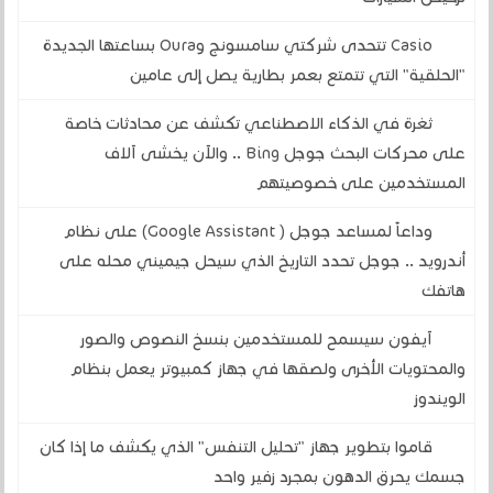
Casio تتحدى شركتي سامسونج وOura بساعتها الجديدة
"الحلقية" التي تتمتع بعمر بطارية يصل إلى عامين
ثغرة في الذكاء الاصطناعي تكشف عن محادثات خاصة
على محركات البحث جوجل Bing .. والآن يخشى آلاف
المستخدمين على خصوصيتهم
وداعاً لمساعد جوجل ( Google Assistant) على نظام
أندرويد .. جوجل تحدد التاريخ الذي سيحل جيميني محله على
هاتفك
آيفون سيسمح للمستخدمين بنسخ النصوص والصور
والمحتويات الأخرى ولصقها في جهاز كمبيوتر يعمل بنظام
الويندوز
قاموا بتطوير جهاز "تحليل التنفس" الذي يكشف ما إذا كان
جسمك يحرق الدهون بمجرد زفير واحد