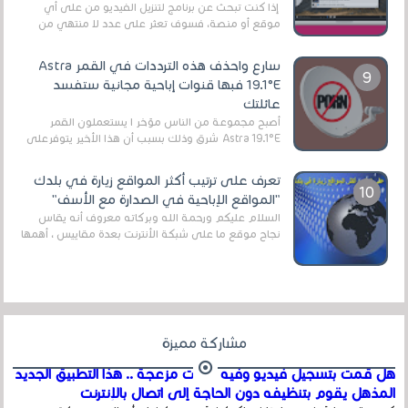
إذا كنت تبحث عن برنامج لتنزيل الفيديو من على أي
موقع أو منصة، فسوف تعثر على عدد لا منتهي من
الروابط الخاصة بالبرامج والتطبيقات في هذا المج...
سارع واحذف هذه الترددات في القمر Astra
19.1°E فبها قنوات إباحية مجانية ستفسد
عائلتك
أصبح مجموعة من الناس مؤخر ا يستعملون القمر
Astra 19.1°E شرق وذلك بسبب أن هذا الأخير يتوفرعلى
قنوات مميزة جدا تنقل العديد من البرامج اله...
تعرف على ترتيب أكثر المواقع زيارة في بلدك
"المواقع الإباحية في الصدارة مع الأسف"
السلام عليكم ورحمة الله وبركاته معروف أنه يقاس
نجاح موقع ما على شبكة الأنترنت بعدة مقاييس ، أهمها
عداد الزائرين للموقع، ويتم معرفة ذلك في...
مشاركة مميزة
هل قمت بتسجيل فيديو وفيه أصوت مزعجة .. هذا التطبيق الجديد
المذهل يقوم بتنظيفه دون الحاجة إلى اتصال بالإنترنت