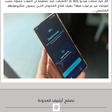
كم مرة سجلتَ فيديو رائعًا ثم اكتشفتَ عند تشغيله أن الصوت مشوّه بسبب
ضوضاء غير مرغوب فيها؟ يعرف صُنّاع المحتوى الذين ينسون ميكروفونهم
المخصص ...
تصفح أرشيف المدونة