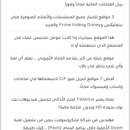
يزيل العلامات المائية مجاناً وفوراً
3 مواقع لاختيار جميع المسلسلات والأفلام المتوفرة على
نيتفليكس وDisney وPrime Video والمزيد
هذا الموقع سيخبرك إذا كانت غوغل تتجسس عليك في
المتصفح الذي تستعمله أو لا
موقع عبارة عن كنز يقدمه الإتحاد الأوروبي .. تعلم أي لغة
وأي شئ يخطر في بالك
أفضل 7 مواقع لتنزيل صور GIF لاستعمالها في محادثات
واتساب وفيسبوك مجانًا
لماذا يعتبر TikVultix الخيار الأذكى لتحميل فيديوهات تيك
توك بجودة HD وبدون علامة مائية؟
مهندس من شركة مايكروسوفت يتمن من تشغيل لعبة
Doom الأصلية داخل برنامج الرسام (Paint) .. إليك طريقة