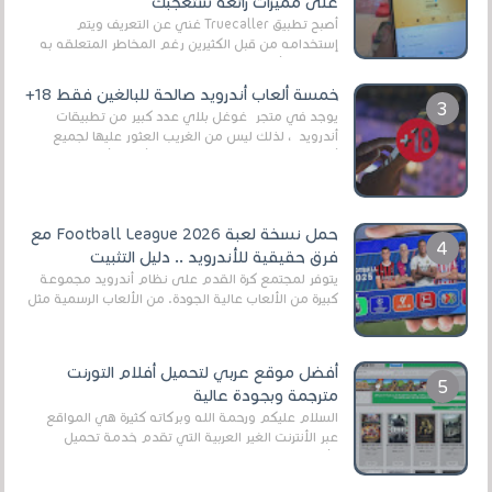
على مميزات رائعة ستعجبك
أصبح تطبيق Truecaller غني عن التعريف ويتم
إستخدامه من قبل الكثيرين رغم المخاطر المتعلقه به
وذلك من أجل التخلص من المضايقات الكثيرة في
العال...
خمسة ألعاب أندرويد صالحة للبالغين فقط 18+
يوجد في متجر غوغل بلاي عدد كبير من تطبيقات
أندرويد ، لذلك ليس من الغريب العثور عليها لجميع
أنواع الجماهير. هذه المرة نقدم 5 ألعاب أند...
حمل نسخة لعبة Football League 2026 مع
فرق حقيقية للأندرويد .. دليل التثبيت
يتوفر لمجتمع كرة القدم على نظام أندرويد مجموعة
كبيرة من الألعاب عالية الجودة. من الألعاب الرسمية مثل
EA Sports FC 26 (المعروفة سابقًا باسم ...
أفضل موقع عربي لتحميل أفلام التورنت
مترجمة وبجودة عالية
السلام عليكم ورحمة الله وبركاته كثيرة هي المواقع
عبر الأنترنت الغير العربية التي تقدم خدمة تحميل
الأفلام على التورنت ، ومعظم هذه المواقع ل...