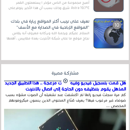
أصبح مجموعة من الناس مؤخر ا يستعملون القمر
Astra 19.1°E شرق وذلك بسبب أن هذا الأخير يتوفرعلى
قنوات مميزة جدا تنقل العديد من البرامج اله...
تعرف على ترتيب أكثر المواقع زيارة في بلدك
"المواقع الإباحية في الصدارة مع الأسف"
السلام عليكم ورحمة الله وبركاته معروف أنه يقاس
نجاح موقع ما على شبكة الأنترنت بعدة مقاييس ، أهمها
عداد الزائرين للموقع، ويتم معرفة ذلك في...
مشاركة مميزة
هل قمت بتسجيل فيديو وفيه أصوت مزعجة .. هذا التطبيق الجديد
المذهل يقوم بتنظيفه دون الحاجة إلى اتصال بالإنترنت
كم مرة سجلتَ فيديو رائعًا ثم اكتشفتَ عند تشغيله أن الصوت مشوّه بسبب
ضوضاء غير مرغوب فيها؟ يعرف صُنّاع المحتوى الذين ينسون ميكروفونهم
المخصص ...