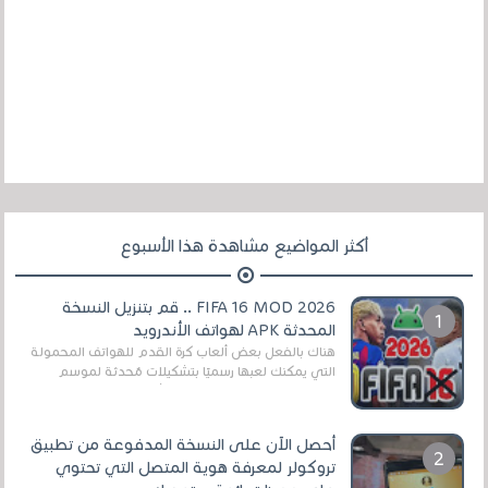
أكثر المواضيع مشاهدة هذا الأسبوع
FIFA 16 MOD 2026 .. قم بتنزيل النسخة
المحدثة APK لهواتف الأندرويد
هناك بالفعل بعض ألعاب كرة القدم للهواتف المحمولة
التي يمكنك لعبها رسميًا بتشكيلات مُحدثة لموسم
2025/2026v ومثال على ذلك ألعاب مثل EA Sports ...
أحصل الآن على النسخة المدفوعة من تطبيق
تروكولر لمعرفة هوية المتصل التي تحتوي