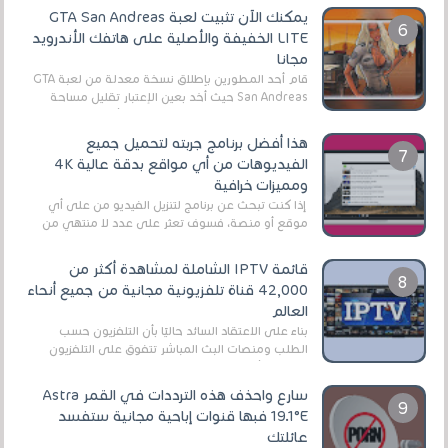
يمكنك الآن تثبيت لعبة GTA San Andreas
LITE الخفيفة والأصلية على هاتفك الأندرويد
مجانا
قام أحد المطورين بإطلاق نسخة معدلة من لعبة GTA
San Andreas حيث أخد بعين الإعتبار تقليل مساحة
اللعبة وجعلها خفيفة LITE لهواتف الأندرويد ، وق...
هذا أفضل برنامج جربته لتحميل جميع
الفيديوهات من أي مواقع بدقة عالية 4K
ومميزات خرافية
إذا كنت تبحث عن برنامج لتنزيل الفيديو من على أي
موقع أو منصة، فسوف تعثر على عدد لا منتهي من
الروابط الخاصة بالبرامج والتطبيقات في هذا المج...
قائمة IPTV الشاملة لمشاهدة أكثر من
42,000 قناة تلفزيونية مجانية من جميع أنحاء
العالم
بناءً على الاعتقاد السائد حاليًا بأن التلفزيون حسب
الطلب ومنصات البث المباشر تتفوق على التلفزيون
الرقمي الأرضي التقليدي، يُعدّ IPTV-org خيار...
سارع واحذف هذه الترددات في القمر Astra
19.1°E فبها قنوات إباحية مجانية ستفسد
عائلتك