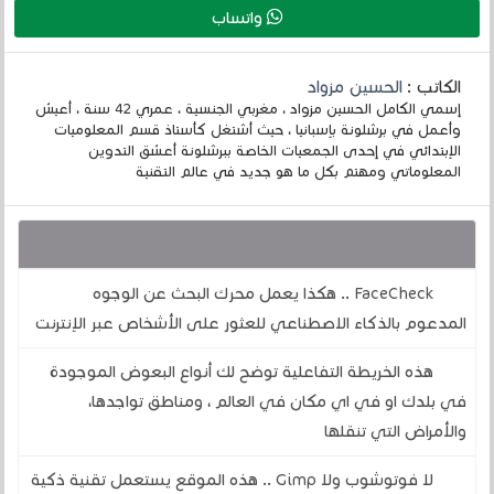
واتساب
الكاتب :
الحسين مزواد
إسمي الكامل الحسين مزواد ، مغربي الجنسية ، عمري 42 سنة ، أعيش
وأعمل في برشلونة بإسبانيا ، حيث أشتغل كأستاذ قسم المعلوميات
الإبتدائي في إحدى الجمعيات الخاصة ببرشلونة أعشق التدوين
المعلوماتي ومهتم بكل ما هو جديد في عالم التقنية
قد يهمك أيضا :
FaceCheck .. هكذا يعمل محرك البحث عن الوجوه
المدعوم بالذكاء الاصطناعي للعثور على الأشخاص عبر الإنترنت
هذه الخريطة التفاعلية توضح لك أنواع البعوض الموجودة
في بلدك او في اي مكان في العالم ، ومناطق تواجدها،
والأمراض التي تنقلها
لا فوتوشوب ولا Gimp .. هذه الموقع يستعمل تقنية ذكية