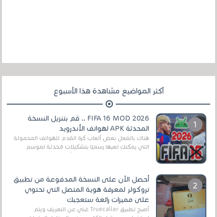
أكثر المواضيع مشاهدة هذا الأسبوع
FIFA 16 MOD 2026 .. قم بتنزيل النسخة
المحدثة APK لهواتف الأندرويد
هناك بالفعل بعض ألعاب كرة القدم للهواتف المحمولة
التي يمكنك لعبها رسميًا بتشكيلات مُحدثة لموسم
2025/2026v ومثال على ذلك ألعاب مثل EA Sports ...
أحصل الآن على النسخة المدفوعة من تطبيق
تروكولر لمعرفة هوية المتصل التي تحتوي
على مميزات رائعة ستعجبك
أصبح تطبيق Truecaller غني عن التعريف ويتم