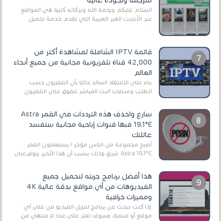
السلام عليكم ورحمة الله وبركاته كثيرة هي المواقع
عبر الأنترنت الغير العربية التي تقدم خدمة تحميل
الأفلام على التورنت ، ومعظم هذه المواقع ل...
قائمة IPTV الشاملة لمشاهدة أكثر من
42,000 قناة تلفزيونية مجانية من جميع أنحاء
العالم
بناءً على الاعتقاد السائد حاليًا بأن التلفزيون حسب
الطلب ومنصات البث المباشر تتفوق على التلفزيون
الرقمي الأرضي التقليدي، يُعدّ IPTV-org خيار...
سارع واحذف هذه الترددات في القمر Astra
19.1°E فبها قنوات إباحية مجانية ستفسد
عائلتك
أصبح مجموعة من الناس مؤخر ا يستعملون القمر
Astra 19.1°E شرق وذلك بسبب أن هذا الأخير يتوفرعلى
قنوات مميزة جدا تنقل العديد من البرامج اله...
هذا أفضل برنامج جربته لتحميل جميع
الفيديوهات من أي مواقع بدقة عالية 4K
ومميزات خرافية
إذا كنت تبحث عن برنامج لتنزيل الفيديو من على أي
موقع أو منصة، فسوف تعثر على عدد لا منتهي من