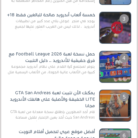
إستخدامه من قبل الكثيرين رغم المخاطر المتعلقه به
وذلك من أجل التخلص من المضايقات الكثيرة في
العال...
خمسة ألعاب أندرويد صالحة للبالغين فقط 18+
يوجد في متجر غوغل بلاي عدد كبير من تطبيقات
أندرويد ، لذلك ليس من الغريب العثور عليها لجميع
أنواع الجماهير. هذه المرة نقدم 5 ألعاب أند...
حمل نسخة لعبة Football League 2026 مع
فرق حقيقية للأندرويد .. دليل التثبيت
يتوفر لمجتمع كرة القدم على نظام أندرويد مجموعة
كبيرة من الألعاب عالية الجودة. من الألعاب الرسمية مثل
EA Sports FC 26 (المعروفة سابقًا باسم ...
يمكنك الآن تثبيت لعبة GTA San Andreas
LITE الخفيفة والأصلية على هاتفك الأندرويد
مجانا
قام أحد المطورين بإطلاق نسخة معدلة من لعبة GTA
San Andreas حيث أخد بعين الإعتبار تقليل مساحة
اللعبة وجعلها خفيفة LITE لهواتف الأندرويد ، وق...
أفضل موقع عربي لتحميل أفلام التورنت
مترجمة وبجودة عالية