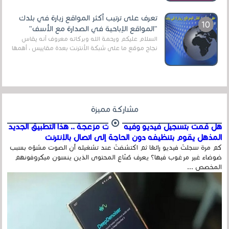
الروابط الخاصة بالبرامج والتطبيقات في هذا المج...
تعرف على ترتيب أكثر المواقع زيارة في بلدك
"المواقع الإباحية في الصدارة مع الأسف"
السلام عليكم ورحمة الله وبركاته معروف أنه يقاس
نجاح موقع ما على شبكة الأنترنت بعدة مقاييس ، أهمها
عداد الزائرين للموقع، ويتم معرفة ذلك في...
مشاركة مميزة
هل قمت بتسجيل فيديو وفيه أصوت مزعجة .. هذا التطبيق الجديد
المذهل يقوم بتنظيفه دون الحاجة إلى اتصال بالإنترنت
كم مرة سجلتَ فيديو رائعًا ثم اكتشفتَ عند تشغيله أن الصوت مشوّه بسبب
ضوضاء غير مرغوب فيها؟ يعرف صُنّاع المحتوى الذين ينسون ميكروفونهم
المخصص ...