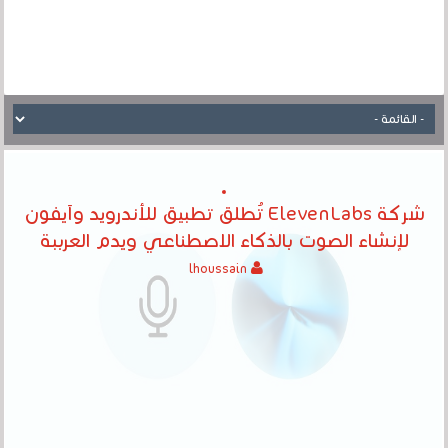
شركة ElevenLabs تُطلق تطبيق للأندرويد وآيفون
لإنشاء الصوت بالذكاء الاصطناعي ويدم العرببة
lhoussain