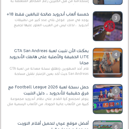
إستخدامه من قبل الكثيرين رغم المخاطر المتعلقه به
وذلك من أجل التخلص من المضايقات الكثيرة في
العال...
خمسة ألعاب أندرويد صالحة للبالغين فقط 18+
يوجد في متجر غوغل بلاي عدد كبير من تطبيقات
أندرويد ، لذلك ليس من الغريب العثور عليها لجميع
أنواع الجماهير. هذه المرة نقدم 5 ألعاب أند...
يمكنك الآن تثبيت لعبة GTA San Andreas
LITE الخفيفة والأصلية على هاتفك الأندرويد
مجانا
قام أحد المطورين بإطلاق نسخة معدلة من لعبة GTA
San Andreas حيث أخد بعين الإعتبار تقليل مساحة
اللعبة وجعلها خفيفة LITE لهواتف الأندرويد ، وق...
حمل نسخة لعبة Football League 2026 مع
فرق حقيقية للأندرويد .. دليل التثبيت
يتوفر لمجتمع كرة القدم على نظام أندرويد مجموعة
كبيرة من الألعاب عالية الجودة. من الألعاب الرسمية مثل
EA Sports FC 26 (المعروفة سابقًا باسم ...
أفضل موقع عربي لتحميل أفلام التورنت