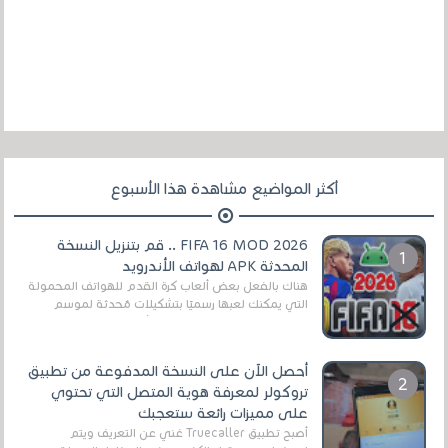
أكثر المواضيع مشاهدة هذا الأسبوع
FIFA 16 MOD 2026 .. قم بتنزيل النسخة
المحدثة APK لهواتف الأندرويد
هناك بالفعل بعض ألعاب كرة القدم للهواتف المحمولة
التي يمكنك لعبها رسميًا بتشكيلات مُحدثة لموسم
2025/2026v ومثال على ذلك ألعاب مثل EA Sports ...
أحصل الآن على النسخة المدفوعة من تطبيق
تروكولر لمعرفة هوية المتصل التي تحتوي
على مميزات رائعة ستعجبك
أصبح تطبيق Truecaller غني عن التعريف ويتم