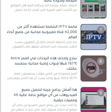
مترجمة وبجودة عالية
السلام عليكم ورحمة الله وبركاته كثيرة هي المواقع
عبر الأنترنت الغير العربية التي تقدم خدمة تحميل
الأفلام على التورنت ، ومعظم هذه المواقع ل...
قائمة IPTV الشاملة لمشاهدة أكثر من
42,000 قناة تلفزيونية مجانية من جميع أنحاء
العالم
بناءً على الاعتقاد السائد حاليًا بأن التلفزيون حسب
الطلب ومنصات البث المباشر تتفوق على التلفزيون
الرقمي الأرضي التقليدي، يُعدّ IPTV-org خيار...
سارع واحذف هذه الترددات في القمر Astra
19.1°E فبها قنوات إباحية مجانية ستفسد
عائلتك
أصبح مجموعة من الناس مؤخر ا يستعملون القمر
Astra 19.1°E شرق وذلك بسبب أن هذا الأخير يتوفرعلى
قنوات مميزة جدا تنقل العديد من البرامج اله...
هذا أفضل برنامج جربته لتحميل جميع
الفيديوهات من أي مواقع بدقة عالية 4K
ومميزات خرافية
إذا كنت تبحث عن برنامج لتنزيل الفيديو من على أي
موقع أو منصة، فسوف تعثر على عدد لا منتهي من