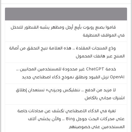
قد يهمك أيضا :
قاموا بصنع روبوت بأربع أرجل ومظهر يشبه القنطور للتدخل
في المواقف المتطرفة
ودّع المنتجات المقلدة .. هذه العلامة تتيح التحقق من أصالة
المنتج عبر هاتفك المحمول
خدمة ChatGPT غير محدودة للمستخدمين المجانيين ..
OpenAI تزيل القيود وتطلق نموذج ذكاء اصطناعي جديد
لا مزيد من الدفع .. نتفليكس وديزني+ تستعدان إطلاق
اشتراك مجاني بالكامل
ثغرة في الذكاء الاصطناعي تكشف عن محادثات خاصة
على محركات البحث جوجل Bing .. والآن يخشى آلاف
المستخدمين على خصوصيتهم