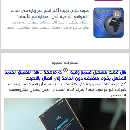
الروابط الخاصة بالبرامج والتطبيقات في هذا المج...
تعرف على ترتيب أكثر المواقع زيارة في بلدك
"المواقع الإباحية في الصدارة مع الأسف"
السلام عليكم ورحمة الله وبركاته معروف أنه يقاس
نجاح موقع ما على شبكة الأنترنت بعدة مقاييس ، أهمها
عداد الزائرين للموقع، ويتم معرفة ذلك في...
مشاركة مميزة
هل قمت بتسجيل فيديو وفيه أصوت مزعجة .. هذا التطبيق الجديد
المذهل يقوم بتنظيفه دون الحاجة إلى اتصال بالإنترنت
كم مرة سجلتَ فيديو رائعًا ثم اكتشفتَ عند تشغيله أن الصوت مشوّه بسبب
ضوضاء غير مرغوب فيها؟ يعرف صُنّاع المحتوى الذين ينسون ميكروفونهم
المخصص ...