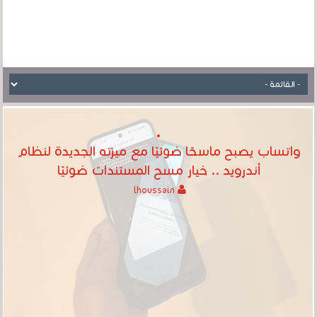
واتساب يصبح ماسحًا ضوئيًا مع ميزته الجديدة لنظام
أندرويد .. خيار مسح المستندات ضوئيًا
lhoussain