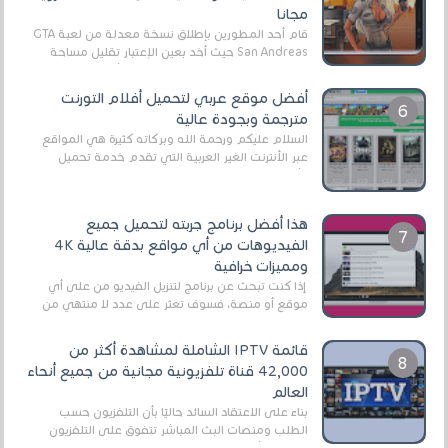
مجانا
قام أحد المطورين بإطلاق نسخة معدلة من لعبة GTA
San Andreas حيث أخد بعين الإعتبار تقليل مساحة
اللعبة وجعلها خفيفة LITE لهواتف الأندرويد ، وق...
أفضل موقع عربي لتحميل أفلام التورنت
مترجمة وبجودة عالية
السلام عليكم ورحمة الله وبركاته كثيرة هي المواقع
عبر الأنترنت الغير العربية التي تقدم خدمة تحميل
الأفلام على التورنت ، ومعظم هذه المواقع ل...
هذا أفضل برنامج جربته لتحميل جميع
الفيديوهات من أي مواقع بدقة عالية 4K
ومميزات خرافية
إذا كنت تبحث عن برنامج لتنزيل الفيديو من على أي
موقع أو منصة، فسوف تعثر على عدد لا منتهي من
الروابط الخاصة بالبرامج والتطبيقات في هذا المج...
قائمة IPTV الشاملة لمشاهدة أكثر من
42,000 قناة تلفزيونية مجانية من جميع أنحاء
العالم
بناءً على الاعتقاد السائد حاليًا بأن التلفزيون حسب
الطلب ومنصات البث المباشر تتفوق على التلفزيون
الرقمي الأرضي التقليدي، يُعدّ IPTV-org خيار...