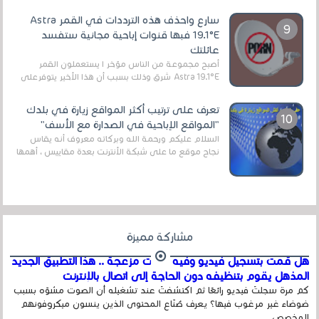
سارع واحذف هذه الترددات في القمر Astra
19.1°E فبها قنوات إباحية مجانية ستفسد
عائلتك
أصبح مجموعة من الناس مؤخر ا يستعملون القمر
Astra 19.1°E شرق وذلك بسبب أن هذا الأخير يتوفرعلى
قنوات مميزة جدا تنقل العديد من البرامج اله...
تعرف على ترتيب أكثر المواقع زيارة في بلدك
"المواقع الإباحية في الصدارة مع الأسف"
السلام عليكم ورحمة الله وبركاته معروف أنه يقاس
نجاح موقع ما على شبكة الأنترنت بعدة مقاييس ، أهمها
عداد الزائرين للموقع، ويتم معرفة ذلك في...
مشاركة مميزة
هل قمت بتسجيل فيديو وفيه أصوت مزعجة .. هذا التطبيق الجديد
المذهل يقوم بتنظيفه دون الحاجة إلى اتصال بالإنترنت
كم مرة سجلتَ فيديو رائعًا ثم اكتشفتَ عند تشغيله أن الصوت مشوّه بسبب
ضوضاء غير مرغوب فيها؟ يعرف صُنّاع المحتوى الذين ينسون ميكروفونهم
المخصص ...