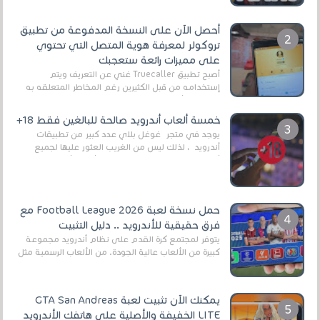
أحصل الآن على النسخة المدفوعة من تطبيق
تروكولر لمعرفة هوية المتصل التي تحتوي
على مميزات رائعة ستعجبك
أصبح تطبيق Truecaller غني عن التعريف ويتم
إستخدامه من قبل الكثيرين رغم المخاطر المتعلقه به
وذلك من أجل التخلص من المضايقات الكثيرة في
العال...
خمسة ألعاب أندرويد صالحة للبالغين فقط 18+
يوجد في متجر غوغل بلاي عدد كبير من تطبيقات
أندرويد ، لذلك ليس من الغريب العثور عليها لجميع
أنواع الجماهير. هذه المرة نقدم 5 ألعاب أند...
حمل نسخة لعبة Football League 2026 مع
فرق حقيقية للأندرويد .. دليل التثبيت
يتوفر لمجتمع كرة القدم على نظام أندرويد مجموعة
كبيرة من الألعاب عالية الجودة. من الألعاب الرسمية مثل
EA Sports FC 26 (المعروفة سابقًا باسم ...
يمكنك الآن تثبيت لعبة GTA San Andreas
LITE الخفيفة والأصلية على هاتفك الأندرويد