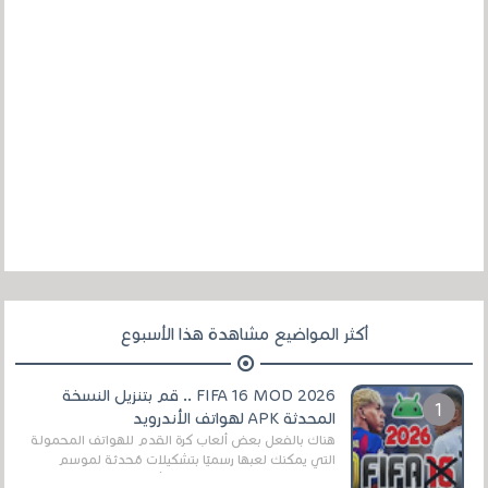
أكثر المواضيع مشاهدة هذا الأسبوع
FIFA 16 MOD 2026 .. قم بتنزيل النسخة
المحدثة APK لهواتف الأندرويد
هناك بالفعل بعض ألعاب كرة القدم للهواتف المحمولة
التي يمكنك لعبها رسميًا بتشكيلات مُحدثة لموسم
2025/2026v ومثال على ذلك ألعاب مثل EA Sports ...