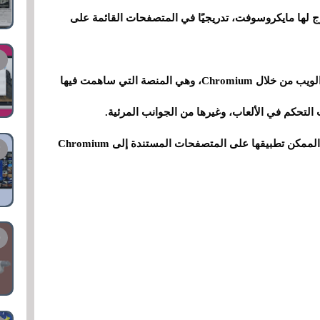
وّج لها مايكروسوفت، تدريجيًا في المتصفحات القائمة على
إنها خطوة أخرى في تعاون مايكروسوفت لتحسين الويب من خلال Chromium، وهي المنصة التي ساهمت فيها
لا تزال هذه السياسة في مرحلة تجريبية، ولكن من الممكن تطبيقها على المتصفحات المستندة إلى Chromium