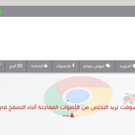
أندرويد
دروس حوحو
فايسبوك
الحماية
الربح
وفت تريد التخلص من الأصوات المفاجئة أثناء التصفح ف
vvv