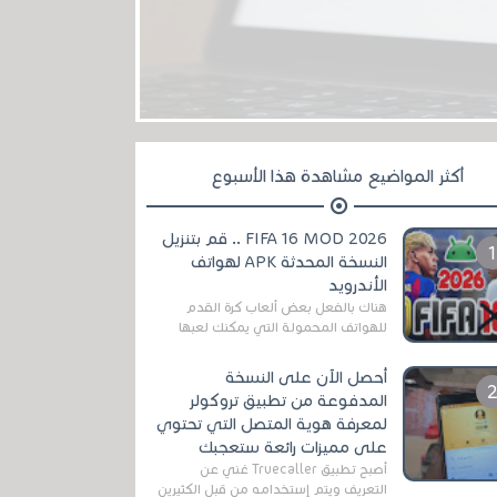
أكثر المواضيع مشاهدة هذا الأسبوع
FIFA 16 MOD 2026 .. قم بتنزيل
النسخة المحدثة APK لهواتف
الأندرويد
هناك بالفعل بعض ألعاب كرة القدم
للهواتف المحمولة التي يمكنك لعبها
رسميًا بتشكيلات مُحدثة لموسم
2025/2026v ومثال على ذلك ألعاب
أحصل الآن على النسخة
مثل EA Sports ...
المدفوعة من تطبيق تروكولر
لمعرفة هوية المتصل التي تحتوي
على مميزات رائعة ستعجبك
أصبح تطبيق Truecaller غني عن
التعريف ويتم إستخدامه من قبل الكثيرين