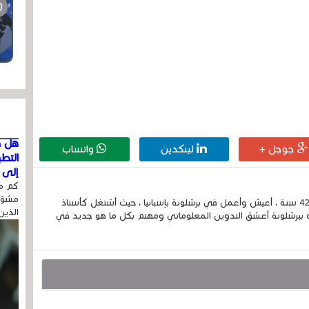
هل ق
جوجل +
لينكدين
واتساب
التط
إلى ا
كم مر
مشوّه
إسمي الكامل الحسين مزواد ، مغربي الجنسية ، عمري 42 سنة ، أعيش وأعمل في برشلونة بإسبانيا ، حيث أشتغل كأستاذ
الذين
 ببرشلونة أعشق التدوين المعلوماتي ومهتم بكل ما هو جديد في