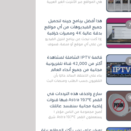
هي المواقع عبر الأنترنت الغير العربية
التي تقدم خدمة تحميل الأفلام على
التورنت ، ومعظم هذه المواقع ل...
هذا أفضل برنامج جربته لتحميل
جميع الفيديوهات من أي مواقع
بدقة عالية 4K ومميزات خرافية
إذا كنت تبحث عن برنامج لتنزيل الفيديو
من على أي موقع أو منصة، فسوف
تعثر على عدد لا منتهي من الروابط
الخاصة بالبرامج والتطبيقات في هذا
قائمة IPTV الشاملة لمشاهدة
المج...
أكثر من 42,000 قناة تلفزيونية
مجانية من جميع أنحاء العالم
بناءً على الاعتقاد السائد حاليًا بأن
التلفزيون حسب الطلب ومنصات البث
المباشر تتفوق على التلفزيون الرقمي
الأرضي التقليدي، يُعدّ IPTV-org خيار...
سارع واحذف هذه الترددات في
القمر Astra 19.1°E فبها قنوات
إباحية مجانية ستفسد عائلتك
أصبح مجموعة من الناس مؤخر ا
يستعملون القمر Astra 19.1°E شرق
وذلك بسبب أن هذا الأخير يتوفرعلى
قنوات مميزة جدا تنقل العديد من البرامج
تعرف على ترتيب أكثر المواقع زيارة