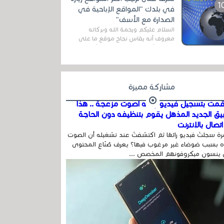
اله...
في بلدك "المواقع الإباحية في
الصدارة مع الأسف"
السلام عليكم ورحمة الله وبركاته
معروف أنه يقاس نجاح موقع ما على
شبكة الأنترنت بعدة مقاييس ، أهمها
عداد الزائرين للموقع، ويتم معرفة ذلك
في...
مشاركة مميزة
مت بتسجيل فيديو وفيه أصوت مزعجة .. هذا
بيق الجديد المذهل يقوم بتنظيفه دون الحاجة
تصال بالإنترنت
ة سجلتَ فيديو رائعًا ثم اكتشفتَ عند تشغيله أن الصوت
 بسبب ضوضاء غير مرغوب فيها؟ يعرف صُنّاع المحتوى
 ينسون ميكروفونهم المخصص ...