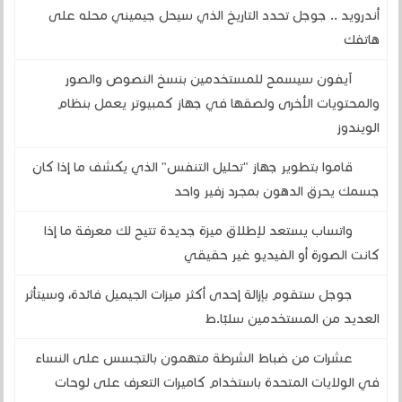
أندرويد .. جوجل تحدد التاريخ الذي سيحل جيميني محله على
هاتفك
آيفون سيسمح للمستخدمين بنسخ النصوص والصور
والمحتويات الأخرى ولصقها في جهاز كمبيوتر يعمل بنظام
الويندوز
قاموا بتطوير جهاز "تحليل التنفس" الذي يكشف ما إذا كان
جسمك يحرق الدهون بمجرد زفير واحد
واتساب يستعد لإطلاق ميزة جديدة تتيح لك معرفة ما إذا
كانت الصورة أو الفيديو غير حقيقي
جوجل ستقوم بإزالة إحدى أكثر ميزات الجيميل فائدة، وسيتأثر
العديد من المستخدمين سلبًا.ط
عشرات من ضباط الشرطة متهمون بالتجسس على النساء
في الولايات المتحدة باستخدام كاميرات التعرف على لوحات