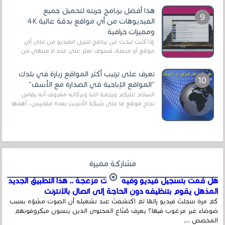
هذا أفضل برنامج جربته لتحميل جميع
الفيديوهات من أي مواقع بدقة عالية 4K
ومميزات خرافية
إذا كنت تبحث عن برنامج لتنزيل الفيديو من على أي
موقع أو منصة، فسوف تعثر على عدد لا منتهي من
الروابط الخاصة بالبرامج والتطبيقات في هذا المج...
تعرف على ترتيب أكثر المواقع زيارة في بلدك
"المواقع الإباحية في الصدارة مع الأسف"
السلام عليكم ورحمة الله وبركاته معروف أنه يقاس
نجاح موقع ما على شبكة الأنترنت بعدة مقاييس ، أهمها
عداد الزائرين للموقع، ويتم معرفة ذلك في...
مشاركة مميزة
هل قمت بتسجيل فيديو وفيه أصوت مزعجة .. هذا التطبيق الجديد
المذهل يقوم بتنظيفه دون الحاجة إلى اتصال بالإنترنت
كم مرة سجلتَ فيديو رائعًا ثم اكتشفتَ عند تشغيله أن الصوت مشوّه بسبب
ضوضاء غير مرغوب فيها؟ يعرف صُنّاع المحتوى الذين ينسون ميكروفونهم
المخصص ...