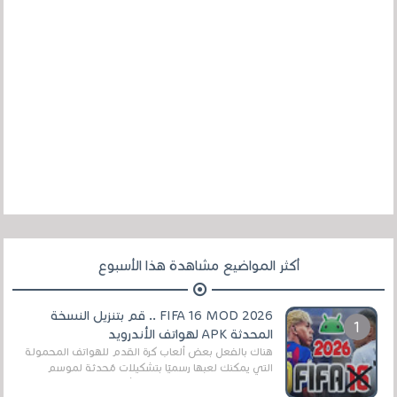
أكثر المواضيع مشاهدة هذا الأسبوع
FIFA 16 MOD 2026 .. قم بتنزيل النسخة
المحدثة APK لهواتف الأندرويد
هناك بالفعل بعض ألعاب كرة القدم للهواتف المحمولة
التي يمكنك لعبها رسميًا بتشكيلات مُحدثة لموسم
2025/2026v ومثال على ذلك ألعاب مثل EA Sports ...