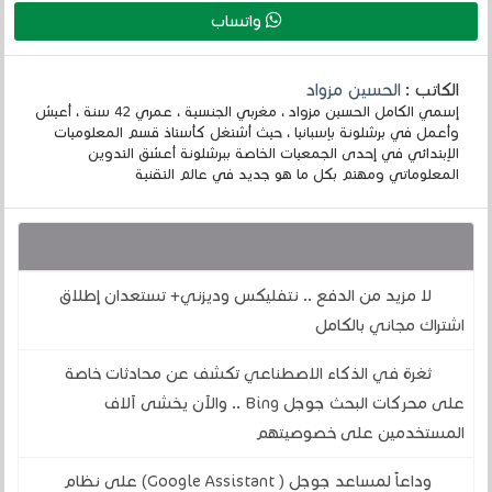
واتساب
الكاتب :
الحسين مزواد
إسمي الكامل الحسين مزواد ، مغربي الجنسية ، عمري 42 سنة ، أعيش
وأعمل في برشلونة بإسبانيا ، حيث أشتغل كأستاذ قسم المعلوميات
الإبتدائي في إحدى الجمعيات الخاصة ببرشلونة أعشق التدوين
المعلوماتي ومهتم بكل ما هو جديد في عالم التقنية
قد يهمك أيضا :
لا مزيد من الدفع .. نتفليكس وديزني+ تستعدان إطلاق
اشتراك مجاني بالكامل
ثغرة في الذكاء الاصطناعي تكشف عن محادثات خاصة
على محركات البحث جوجل Bing .. والآن يخشى آلاف
المستخدمين على خصوصيتهم
وداعاً لمساعد جوجل ( Google Assistant) على نظام