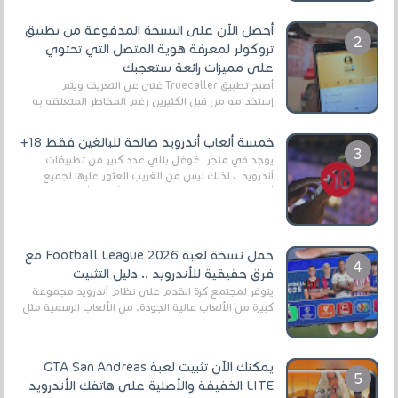
أحصل الآن على النسخة المدفوعة من تطبيق
تروكولر لمعرفة هوية المتصل التي تحتوي
على مميزات رائعة ستعجبك
أصبح تطبيق Truecaller غني عن التعريف ويتم
إستخدامه من قبل الكثيرين رغم المخاطر المتعلقه به
وذلك من أجل التخلص من المضايقات الكثيرة في
العال...
خمسة ألعاب أندرويد صالحة للبالغين فقط 18+
يوجد في متجر غوغل بلاي عدد كبير من تطبيقات
أندرويد ، لذلك ليس من الغريب العثور عليها لجميع
أنواع الجماهير. هذه المرة نقدم 5 ألعاب أند...
حمل نسخة لعبة Football League 2026 مع
فرق حقيقية للأندرويد .. دليل التثبيت
يتوفر لمجتمع كرة القدم على نظام أندرويد مجموعة
كبيرة من الألعاب عالية الجودة. من الألعاب الرسمية مثل
EA Sports FC 26 (المعروفة سابقًا باسم ...
يمكنك الآن تثبيت لعبة GTA San Andreas
LITE الخفيفة والأصلية على هاتفك الأندرويد