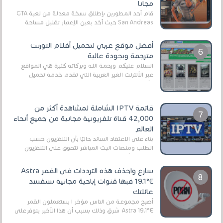
مجانا
قام أحد المطورين بإطلاق نسخة معدلة من لعبة GTA
San Andreas حيث أخد بعين الإعتبار تقليل مساحة
اللعبة وجعلها خفيفة LITE لهواتف الأندرويد ، وق...
أفضل موقع عربي لتحميل أفلام التورنت
مترجمة وبجودة عالية
السلام عليكم ورحمة الله وبركاته كثيرة هي المواقع
عبر الأنترنت الغير العربية التي تقدم خدمة تحميل
الأفلام على التورنت ، ومعظم هذه المواقع ل...
قائمة IPTV الشاملة لمشاهدة أكثر من
42,000 قناة تلفزيونية مجانية من جميع أنحاء
العالم
بناءً على الاعتقاد السائد حاليًا بأن التلفزيون حسب
الطلب ومنصات البث المباشر تتفوق على التلفزيون
الرقمي الأرضي التقليدي، يُعدّ IPTV-org خيار...
سارع واحذف هذه الترددات في القمر Astra
19.1°E فبها قنوات إباحية مجانية ستفسد
عائلتك
أصبح مجموعة من الناس مؤخر ا يستعملون القمر
Astra 19.1°E شرق وذلك بسبب أن هذا الأخير يتوفرعلى
قنوات مميزة جدا تنقل العديد من البرامج اله...