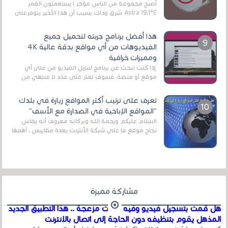
أصبح مجموعة من الناس مؤخر ا يستعملون القمر
Astra 19.1°E شرق وذلك بسبب أن هذا الأخير يتوفرعلى
قنوات مميزة جدا تنقل العديد من البرامج اله...
هذا أفضل برنامج جربته لتحميل جميع
الفيديوهات من أي مواقع بدقة عالية 4K
ومميزات خرافية
إذا كنت تبحث عن برنامج لتنزيل الفيديو من على أي
موقع أو منصة، فسوف تعثر على عدد لا منتهي من
الروابط الخاصة بالبرامج والتطبيقات في هذا المج...
تعرف على ترتيب أكثر المواقع زيارة في بلدك
"المواقع الإباحية في الصدارة مع الأسف"
السلام عليكم ورحمة الله وبركاته معروف أنه يقاس
نجاح موقع ما على شبكة الأنترنت بعدة مقاييس ، أهمها
عداد الزائرين للموقع، ويتم معرفة ذلك في...
مشاركة مميزة
هل قمت بتسجيل فيديو وفيه أصوت مزعجة .. هذا التطبيق الجديد
المذهل يقوم بتنظيفه دون الحاجة إلى اتصال بالإنترنت