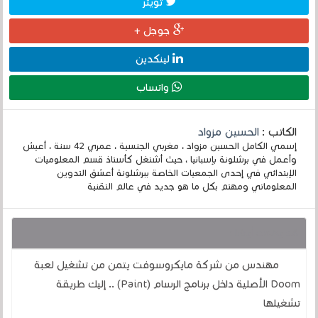
تويتر
جوجل +
لينكدين
واتساب
الكاتب :
الحسين مزواد
إسمي الكامل الحسين مزواد ، مغربي الجنسية ، عمري 42 سنة ، أعيش
وأعمل في برشلونة بإسبانيا ، حيث أشتغل كأستاذ قسم المعلوميات
الإبتدائي في إحدى الجمعيات الخاصة ببرشلونة أعشق التدوين
المعلوماتي ومهتم بكل ما هو جديد في عالم التقنية
قد يهمك أيضا :
مهندس من شركة مايكروسوفت يتمن من تشغيل لعبة
Doom الأصلية داخل برنامج الرسام (Paint) .. إليك طريقة
تشغيلها