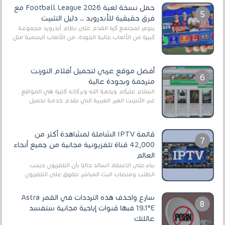
حمل نسخة لعبة Football League 2026 مع
فرق حقيقية للأندرويد .. دليل التثبيت
يتوفر لمجتمع كرة القدم على نظام أندرويد مجموعة
كبيرة من الألعاب عالية الجودة. من الألعاب الرسمية مثل
EA Sports FC 26 (المعروفة سابقًا باسم ...
أفضل موقع عربي لتحميل أفلام التورنت
مترجمة وبجودة عالية
السلام عليكم ورحمة الله وبركاته كثيرة هي المواقع
عبر الأنترنت الغير العربية التي تقدم خدمة تحميل
الأفلام على التورنت ، ومعظم هذه المواقع ل...
قائمة IPTV الشاملة لمشاهدة أكثر من
42,000 قناة تلفزيونية مجانية من جميع أنحاء
العالم
بناءً على الاعتقاد السائد حاليًا بأن التلفزيون حسب
الطلب ومنصات البث المباشر تتفوق على التلفزيون
الرقمي الأرضي التقليدي، يُعدّ IPTV-org خيار...
سارع واحذف هذه الترددات في القمر Astra
19.1°E فبها قنوات إباحية مجانية ستفسد
عائلتك