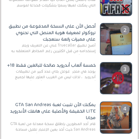
التي يمكنك لعبها رسميًا بتشكيلات مُحدثة لموسم
2025/2026v ومثال على ذلك ألعاب مثل EA Sports ...
أحصل الآن على النسخة المدفوعة من تطبيق
تروكولر لمعرفة هوية المتصل التي تحتوي
على مميزات رائعة ستعجبك
أصبح تطبيق Truecaller غني عن التعريف ويتم
إستخدامه من قبل الكثيرين رغم المخاطر المتعلقه به
وذلك من أجل التخلص من المضايقات الكثيرة في
العال...
خمسة ألعاب أندرويد صالحة للبالغين فقط 18+
يوجد في متجر غوغل بلاي عدد كبير من تطبيقات
أندرويد ، لذلك ليس من الغريب العثور عليها لجميع
أنواع الجماهير. هذه المرة نقدم 5 ألعاب أند...
يمكنك الآن تثبيت لعبة GTA San Andreas
LITE الخفيفة والأصلية على هاتفك الأندرويد
مجانا
قام أحد المطورين بإطلاق نسخة معدلة من لعبة GTA
San Andreas حيث أخد بعين الإعتبار تقليل مساحة
اللعبة وجعلها خفيفة LITE لهواتف الأندرويد ، وق...