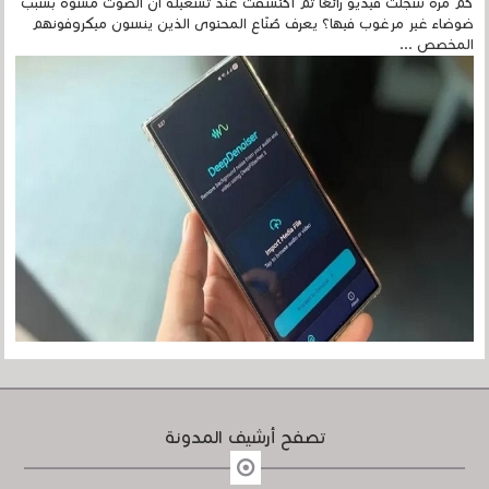
كم مرة سجلتَ فيديو رائعًا ثم اكتشفتَ عند تشغيله أن الصوت مشوّه بسبب
ضوضاء غير مرغوب فيها؟ يعرف صُنّاع المحتوى الذين ينسون ميكروفونهم
المخصص ...
تصفح أرشيف المدونة