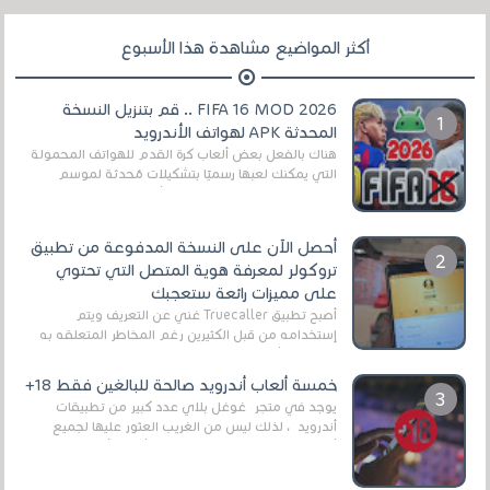
أكثر المواضيع مشاهدة هذا الأسبوع
FIFA 16 MOD 2026 .. قم بتنزيل النسخة
المحدثة APK لهواتف الأندرويد
هناك بالفعل بعض ألعاب كرة القدم للهواتف المحمولة
التي يمكنك لعبها رسميًا بتشكيلات مُحدثة لموسم
2025/2026v ومثال على ذلك ألعاب مثل EA Sports ...
أحصل الآن على النسخة المدفوعة من تطبيق
تروكولر لمعرفة هوية المتصل التي تحتوي
على مميزات رائعة ستعجبك
أصبح تطبيق Truecaller غني عن التعريف ويتم
إستخدامه من قبل الكثيرين رغم المخاطر المتعلقه به
وذلك من أجل التخلص من المضايقات الكثيرة في
العال...
خمسة ألعاب أندرويد صالحة للبالغين فقط 18+
يوجد في متجر غوغل بلاي عدد كبير من تطبيقات
أندرويد ، لذلك ليس من الغريب العثور عليها لجميع
أنواع الجماهير. هذه المرة نقدم 5 ألعاب أند...