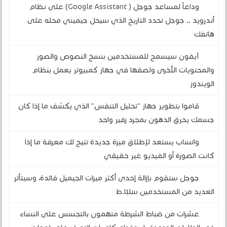
وداعاً لمساعد جوجل ( Google Assistant) على نظام
أندرويد .. جوجل تحدد التاريخ الذي سيحل جيميني محله على
هاتفك
آيفون سيسمح للمستخدمين بنسخ النصوص والصور
والمحتويات الأخرى ولصقها في جهاز كمبيوتر يعمل بنظام
الويندوز
قاموا بتطوير جهاز "تحليل التنفس" الذي يكشف ما إذا كان
جسمك يحرق الدهون بمجرد زفير واحد
واتساب يستعد لإطلاق ميزة جديدة تتيح لك معرفة ما إذا
كانت الصورة أو الفيديو غير حقيقي
جوجل ستقوم بإزالة إحدى أكثر ميزات الجيميل فائدة، وسيتأثر
العديد من المستخدمين سلبًا.ط
عشرات من ضباط الشرطة متهمون بالتجسس على النساء