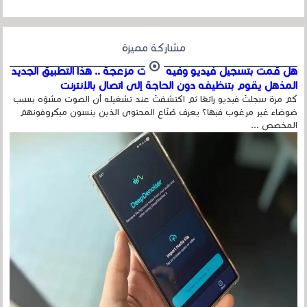
مشاركة مميزة
هل قمت بتسجيل فيديو وفيه أصوت مزعجة .. هذا التطبيق الجديد
المذهل يقوم بتنظيفه دون الحاجة إلى اتصال بالإنترنت
كم مرة سجلتَ فيديو رائعًا ثم اكتشفتَ عند تشغيله أن الصوت مشوّه بسبب
ضوضاء غير مرغوب فيها؟ يعرف صُنّاع المحتوى الذين ينسون ميكروفونهم
المخصص ...