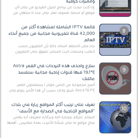
ومميزات خرافية
إذا كنت تبحث عن برنامج لتنزيل الفيديو من على أي
موقع أو منصة، فسوف تعثر على عدد لا منتهي من
الروابط الخاصة بالبرامج والتطبيقات في هذا المج...
قائمة IPTV الشاملة لمشاهدة أكثر من
42,000 قناة تلفزيونية مجانية من جميع أنحاء
العالم
بناءً على الاعتقاد السائد حاليًا بأن التلفزيون حسب
الطلب ومنصات البث المباشر تتفوق على التلفزيون
الرقمي الأرضي التقليدي، يُعدّ IPTV-org خيار...
سارع واحذف هذه الترددات في القمر Astra
19.1°E فبها قنوات إباحية مجانية ستفسد
عائلتك
أصبح مجموعة من الناس مؤخر ا يستعملون القمر
Astra 19.1°E شرق وذلك بسبب أن هذا الأخير يتوفرعلى
قنوات مميزة جدا تنقل العديد من البرامج اله...
تعرف على ترتيب أكثر المواقع زيارة في بلدك
"المواقع الإباحية في الصدارة مع الأسف"
السلام عليكم ورحمة الله وبركاته معروف أنه يقاس
نجاح موقع ما على شبكة الأنترنت بعدة مقاييس ، أهمها
عداد الزائرين للموقع، ويتم معرفة ذلك في...