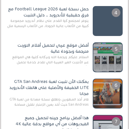
حمل نسخة لعبة Football League 2026 مع
فرق حقيقية للأندرويد .. دليل التثبيت
يتوفر لمجتمع كرة القدم على نظام أندرويد مجموعة
كبيرة من الألعاب عالية الجودة. من الألعاب الرسمية مثل
EA Sports FC 26 (المعروفة سابقًا باسم ...
أفضل موقع عربي لتحميل أفلام التورنت
مترجمة وبجودة عالية
السلام عليكم ورحمة الله وبركاته كثيرة هي المواقع
عبر الأنترنت الغير العربية التي تقدم خدمة تحميل
الأفلام على التورنت ، ومعظم هذه المواقع ل...
يمكنك الآن تثبيت لعبة GTA San Andreas
LITE الخفيفة والأصلية على هاتفك الأندرويد
مجانا
قام أحد المطورين بإطلاق نسخة معدلة من لعبة GTA
San Andreas حيث أخد بعين الإعتبار تقليل مساحة
اللعبة وجعلها خفيفة LITE لهواتف الأندرويد ، وق...
هذا أفضل برنامج جربته لتحميل جميع
الفيديوهات من أي مواقع بدقة عالية 4K