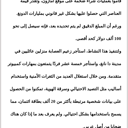
قاموا بعمليات شراء ضخمة على موقع أمازون، وتقدر قيمة
العناصر التي حصلوا عليها بشكل غير قانوني بمليارات الدونغ.
ورغم أن المبلغ الدقيق لم يتم تحديده بعد، فإنه سيصل إلى نحو
100 ألف دولار كحد أقصى.
ولتنفيذ هذا النشاط، استأجر زعيم العصابة منزلين عائليين في
مدينة دا نانغ، واستأجر خمسة عشر فردًا يتمتعون بمهارات كمبيوتر
متقدمة. ومن خلال استغلال العديد من الثغرات الأمنية واستخدام
أساليب مثل التصيد الاحتيالي وسرقة الهوية، تمكنوا من الحصول
على بيانات شخصية مرتبطة بأكثر من 20 ألف بطاقة ائتمان، مما
يسمح باستخدامها بشكل احتيالي. ولم يعرف بعد ما إذا كان هناك
ضحايا من أصل عربي.