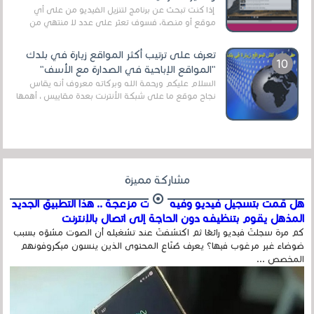
إذا كنت تبحث عن برنامج لتنزيل الفيديو من على أي
موقع أو منصة، فسوف تعثر على عدد لا منتهي من
الروابط الخاصة بالبرامج والتطبيقات في هذا المج...
تعرف على ترتيب أكثر المواقع زيارة في بلدك
"المواقع الإباحية في الصدارة مع الأسف"
السلام عليكم ورحمة الله وبركاته معروف أنه يقاس
نجاح موقع ما على شبكة الأنترنت بعدة مقاييس ، أهمها
عداد الزائرين للموقع، ويتم معرفة ذلك في...
مشاركة مميزة
هل قمت بتسجيل فيديو وفيه أصوت مزعجة .. هذا التطبيق الجديد
المذهل يقوم بتنظيفه دون الحاجة إلى اتصال بالإنترنت
كم مرة سجلتَ فيديو رائعًا ثم اكتشفتَ عند تشغيله أن الصوت مشوّه بسبب
ضوضاء غير مرغوب فيها؟ يعرف صُنّاع المحتوى الذين ينسون ميكروفونهم
المخصص ...