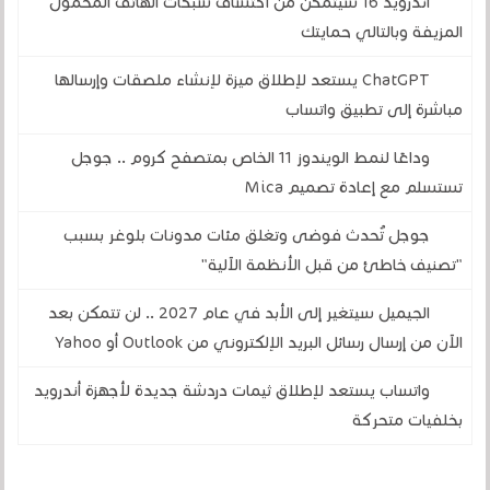
أندرويد 16 سيتمكن من اكتشاف شبكات الهاتف المحمول
المزيفة وبالتالي حمايتك
ChatGPT يستعد لإطلاق ميزة لإنشاء ملصقات وإرسالها
مباشرة إلى تطبيق واتساب
وداعًا لنمط الويندوز 11 الخاص بمتصفح كروم .. جوجل
تستسلم مع إعادة تصميم Mica
جوجل تُحدث فوضى وتغلق مئات مدونات بلوغر بسبب
"تصنيف خاطئ من قبل الأنظمة الآلية"
الجيميل سيتغير إلى الأبد في عام 2027 .. لن تتمكن بعد
الآن من إرسال رسائل البريد الإلكتروني من Outlook أو Yahoo
واتساب يستعد لإطلاق ثيمات دردشة جديدة لأجهزة أندرويد
بخلفيات متحركة