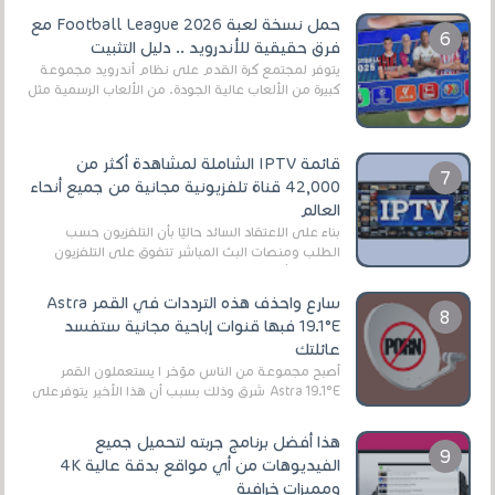
حمل نسخة لعبة Football League 2026 مع
فرق حقيقية للأندرويد .. دليل التثبيت
يتوفر لمجتمع كرة القدم على نظام أندرويد مجموعة
كبيرة من الألعاب عالية الجودة. من الألعاب الرسمية مثل
EA Sports FC 26 (المعروفة سابقًا باسم ...
قائمة IPTV الشاملة لمشاهدة أكثر من
42,000 قناة تلفزيونية مجانية من جميع أنحاء
العالم
بناءً على الاعتقاد السائد حاليًا بأن التلفزيون حسب
الطلب ومنصات البث المباشر تتفوق على التلفزيون
الرقمي الأرضي التقليدي، يُعدّ IPTV-org خيار...
سارع واحذف هذه الترددات في القمر Astra
19.1°E فبها قنوات إباحية مجانية ستفسد
عائلتك
أصبح مجموعة من الناس مؤخر ا يستعملون القمر
Astra 19.1°E شرق وذلك بسبب أن هذا الأخير يتوفرعلى
قنوات مميزة جدا تنقل العديد من البرامج اله...
هذا أفضل برنامج جربته لتحميل جميع
الفيديوهات من أي مواقع بدقة عالية 4K
ومميزات خرافية