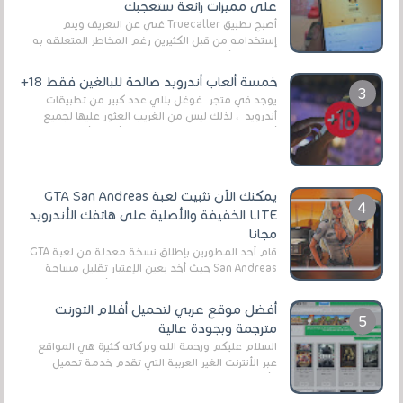
على مميزات رائعة ستعجبك
أصبح تطبيق Truecaller غني عن التعريف ويتم
إستخدامه من قبل الكثيرين رغم المخاطر المتعلقه به
وذلك من أجل التخلص من المضايقات الكثيرة في
العال...
خمسة ألعاب أندرويد صالحة للبالغين فقط 18+
يوجد في متجر غوغل بلاي عدد كبير من تطبيقات
أندرويد ، لذلك ليس من الغريب العثور عليها لجميع
أنواع الجماهير. هذه المرة نقدم 5 ألعاب أند...
يمكنك الآن تثبيت لعبة GTA San Andreas
LITE الخفيفة والأصلية على هاتفك الأندرويد
مجانا
قام أحد المطورين بإطلاق نسخة معدلة من لعبة GTA
San Andreas حيث أخد بعين الإعتبار تقليل مساحة
اللعبة وجعلها خفيفة LITE لهواتف الأندرويد ، وق...
أفضل موقع عربي لتحميل أفلام التورنت
مترجمة وبجودة عالية
السلام عليكم ورحمة الله وبركاته كثيرة هي المواقع
عبر الأنترنت الغير العربية التي تقدم خدمة تحميل
الأفلام على التورنت ، ومعظم هذه المواقع ل...