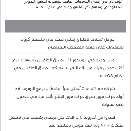
الإبتدائي في إحدى الجمعيات الخاصة ببرشلونة أعشق التدوين
المعلوماتي ومهتم بكل ما هو جديد في عالم التقنية
قد يهمك أيضا :
جوجل تستعد لإطلاق إعلان ضخم في متصفح كروم
لتشجيعك على جعله متصفحك الافتراضي
عيب جديد في الويندوز 11.. تطبيق الطقس يستهلك الرام
أكثر بخمس مرات من تلك التي يستهلكها تطبيق الطقس في
نظام macOS
شركة Cloudflare تُطلق تنبؤًا مقلقًا .. برامج الروبوت قد
تُولّد حركة مرور تفوق حركة مرور البشر بألف مرة في غضون
بضع سنوات
احذروا من أندرويد 16.. هناك خلل برمجي يتسبب في تعطيل
شبكات VPN ولم تقم جوجل بإصلاحه بعد