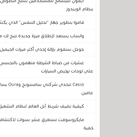
آيفون سيسمح للمستخدمين بنسخ النصوص وال
بنظام الويندوز
قاموا بتطوير جهاز "تحليل التنفس" الذي يكش
واتساب يستعد لإطلاق ميزة جديدة تتيح لك مع
جوجل ستقوم بإزالة إحدى أكثر ميزات الجيميل 
عشرات من ضباط الشرطة متهمون بالتجسس على
على لوحات ترخيص السيارات
Casio ت
عامين
كيفية تضيف شريط آبل العائم لنظام التشغيل MacOS في نظامي التشغيل الويندوز 10 و
مايكروسوفت تستغرق عشر سنوات لاكتشاف ث
خفية