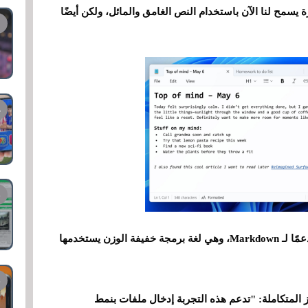
ة يسمح لنا الآن باستخدام النص الغامق والمائل، ولكن أيضًا
والأمر المدهش هو أن مايكروسوفت أضافت أيضًا دعمًا لـ Markdown، وهي لغة برمجة خفيفة الوزن يستخدمها
المتكاملة: "تدعم هذه التجربة إدخال ملفات بنمط