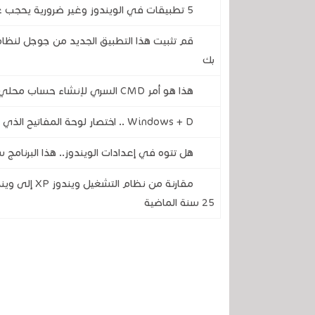
5 تطبيقات في الويندوز وغير ضرورية يحجب عليك إلغاء تثبيتها لجعل جهاز الكمبيوتر الخاص بك سريع
قم تثبيت هذا التطبيق الجديد من جوجل لنظام 
بك
هذا هو أمر CMD السري لإنشاء حساب محلي بدون إنترنت عند تثبيت الويندوز 11
Windows + D .. اختصار لوحة المفاتيح الذي أنقذني من أكثر من مشكلة
هل تتوه في إعدادات الويندوز.. هذا البرنام
25 سنة الماضية