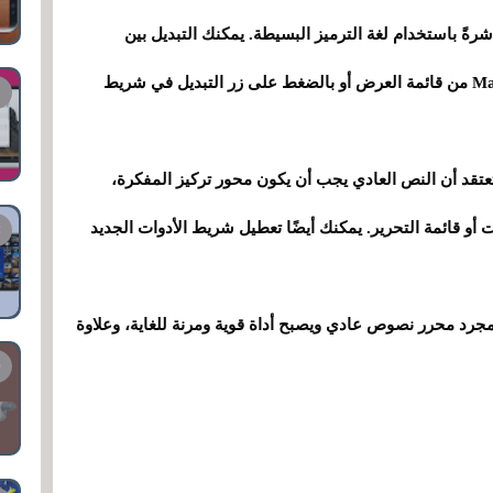
مباشرةً باستخدام لغة الترميز البسيطة. يمكنك التبديل بين
عرضَي Markdown Formatted وMarkdown Syntax من قائمة العرض أو بالضغط على زر التبديل في شريط
 تعتقد أن النص العادي يجب أن يكون محور تركيز المفكرة،
 أو قائمة التحرير. يمكنك أيضًا تعطيل شريط الأدوات الجديد
 يتوقف برنامج Notepad عن كونه مجرد محرر نصوص عادي ويصبح أداة قوية ومرنة للغاية، وعلاوة