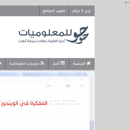
-->
إربح 5 دولار
تطوير المواقع
الرئيسية
أخبار
تدوينات معلوماتية
المفكرة في الويندوز أصبحت شبيهة لـ Word .. تحتوي 