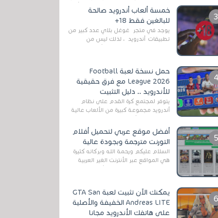
رغم المخاطر المتعلقه به وذلك من أجل
خمسة ألعاب أندرويد صالحة
التخلص من المضايقات الكثيرة في
للبالغين فقط 18+
العال...
يوجد في متجر غوغل بلاي عدد كبير من
تطبيقات أندرويد ، لذلك ليس من
الغريب العثور عليها لجميع أنواع
الجماهير. هذه المرة نقدم 5 ألعاب أند...
حمل نسخة لعبة Football
League 2026 مع فرق حقيقية
للأندرويد .. دليل التثبيت
يتوفر لمجتمع كرة القدم على نظام
أندرويد مجموعة كبيرة من الألعاب عالية
الجودة. من الألعاب الرسمية مثل EA
Sports FC 26 (المعروفة سابقًا باسم ...
أفضل موقع عربي لتحميل أفلام
التورنت مترجمة وبجودة عالية
السلام عليكم ورحمة الله وبركاته كثيرة
هي المواقع عبر الأنترنت الغير العربية
التي تقدم خدمة تحميل الأفلام على
التورنت ، ومعظم هذه المواقع ل...
يمكنك الآن تثبيت لعبة GTA San
Andreas LITE الخفيفة والأصلية
على هاتفك الأندرويد مجانا