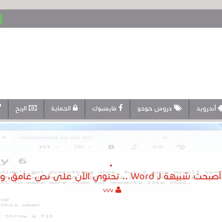
أندرويد
دروس حوحو
فايسبوك
الحماية
الربح
الآن على نص غامق، ومائل، وروابط، والمزيد
vvv