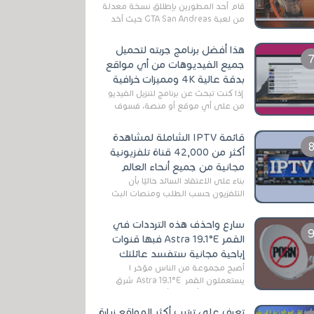
قام أحد المطورين بإطلاق نسخة معدلة
من لعبة GTA San Andreas حيث أخد
بعين الإعتبار تقليل مساحة اللعبة
وجعلها خفيفة LITE لهواتف الأندرويد ،
هذا أفضل برنامج جربته لتحميل
وق...
جميع الفيديوهات من أي مواقع
بدقة عالية 4K ومميزات خرافية
إذا كنت تبحث عن برنامج لتنزيل الفيديو
من على أي موقع أو منصة، فسوف
تعثر على عدد لا منتهي من الروابط
الخاصة بالبرامج والتطبيقات في هذا
قائمة IPTV الشاملة لمشاهدة
المج...
أكثر من 42,000 قناة تلفزيونية
مجانية من جميع أنحاء العالم
بناءً على الاعتقاد السائد حاليًا بأن
التلفزيون حسب الطلب ومنصات البث
المباشر تتفوق على التلفزيون الرقمي
الأرضي التقليدي، يُعدّ IPTV-org خيار...
سارع واحذف هذه الترددات في
القمر Astra 19.1°E فبها قنوات
إباحية مجانية ستفسد عائلتك
أصبح مجموعة من الناس مؤخر ا
يستعملون القمر Astra 19.1°E شرق
وذلك بسبب أن هذا الأخير يتوفرعلى
قنوات مميزة جدا تنقل العديد من البرامج
تعرف على ترتيب أكثر المواقع زيارة