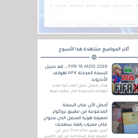
أكثر المواضيع مشاهدة هذا الأسبوع
FIFA 16 MOD 2026 .. قم بتنزيل
النسخة المحدثة APK لهواتف
الأندرويد
هناك بالفعل بعض ألعاب كرة القدم
للهواتف المحمولة التي يمكنك لعبها
رسميًا بتشكيلات مُحدثة لموسم
2025/2026v ومثال على ذلك ألعاب
أحصل الآن على النسخة
مثل EA Sports ...
المدفوعة من تطبيق تروكولر
لمعرفة هوية المتصل التي تحتوي
على مميزات رائعة ستعجبك
أصبح تطبيق Truecaller غني عن
التعريف ويتم إستخدامه من قبل الكثيرين