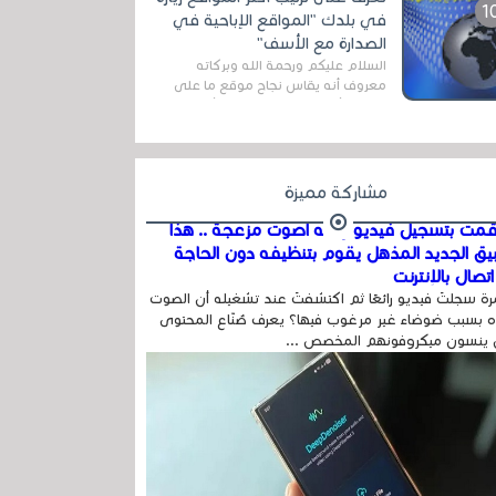
اله...
في بلدك "المواقع الإباحية في
الصدارة مع الأسف"
السلام عليكم ورحمة الله وبركاته
معروف أنه يقاس نجاح موقع ما على
شبكة الأنترنت بعدة مقاييس ، أهمها
عداد الزائرين للموقع، ويتم معرفة ذلك
في...
مشاركة مميزة
مت بتسجيل فيديو وفيه أصوت مزعجة .. هذا
بيق الجديد المذهل يقوم بتنظيفه دون الحاجة
تصال بالإنترنت
ة سجلتَ فيديو رائعًا ثم اكتشفتَ عند تشغيله أن الصوت
 بسبب ضوضاء غير مرغوب فيها؟ يعرف صُنّاع المحتوى
 ينسون ميكروفونهم المخصص ...