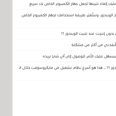
الويندوز، وستُغيّر طريقة استخدامك لجهاز الكمبيوتر الخاص
ج سيسهل عليك الأمر للوصول إلى أي شئ تريده
مقارنة من نظام التشغيل ويندوز XP إلى ويندوز 11 .. هذا هو أسرع نظام تشغيل من مايكروسوفت خلال الـ