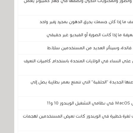
صور والمحتويات الأخرى ولصقها في جهاز كمبيوتر يعمل
ف ما إذا كان جسمك يحرق الدهون بمجرد زفير واحد
رفة ما إذا كانت الصورة أو الفيديو غير حقيقي
فائدة، وسيتأثر العديد من المستخدمين سلبًا.ط
 النساء في الولايات المتحدة باستخدام كاميرات التعرف
تحدى شركتي سامسونج وOura بساعتها الجديدة "الحلقية" التي تتمتع بعمر بطارية يصل إلى
11
غرة خطيرة في الويندوز كانت تعرض المستخدمين لهجمات