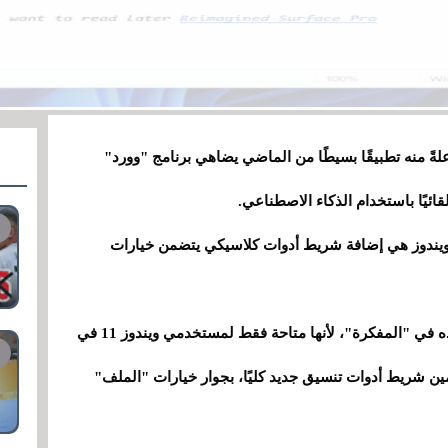
ً منه تطبيقًا بسيطًا من الماضي يضاهي برنامج "وورد"
قائيًا باستخدام الذكاء الاصطناعي.
ويندوز هي إضافة شريط أدوات كلاسيكي يتضمن خيارات
في الوقت الحالي، لن تجد خيارات تنسيق النص هذه في "المفكرة"، لأنها متاحة فقط لمستخدمي ويندوز 11 في
. وكما ذكرنا، تم تضمين شريط أدوات تنسيق جديد كليًا، بجوار خيارات "الملف"