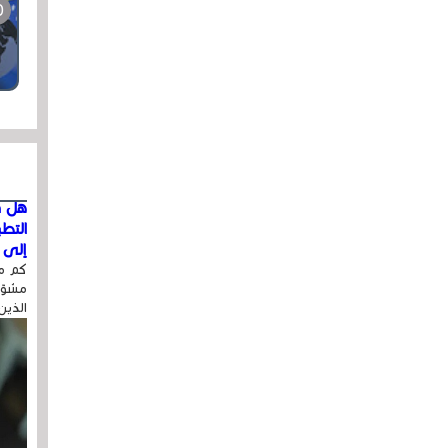
هل ق
التط
إلى ا
كم مر
مشوّه
الذين