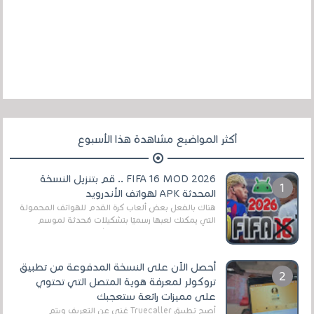
أكثر المواضيع مشاهدة هذا الأسبوع
FIFA 16 MOD 2026 .. قم بتنزيل النسخة
المحدثة APK لهواتف الأندرويد
هناك بالفعل بعض ألعاب كرة القدم للهواتف المحمولة
التي يمكنك لعبها رسميًا بتشكيلات مُحدثة لموسم
2025/2026v ومثال على ذلك ألعاب مثل EA Sports ...
أحصل الآن على النسخة المدفوعة من تطبيق
تروكولر لمعرفة هوية المتصل التي تحتوي
على مميزات رائعة ستعجبك
أصبح تطبيق Truecaller غني عن التعريف ويتم