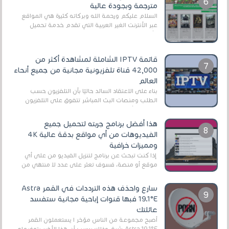
مترجمة وبجودة عالية
السلام عليكم ورحمة الله وبركاته كثيرة هي المواقع
عبر الأنترنت الغير العربية التي تقدم خدمة تحميل
الأفلام على التورنت ، ومعظم هذه المواقع ل...
قائمة IPTV الشاملة لمشاهدة أكثر من
42,000 قناة تلفزيونية مجانية من جميع أنحاء
العالم
بناءً على الاعتقاد السائد حاليًا بأن التلفزيون حسب
الطلب ومنصات البث المباشر تتفوق على التلفزيون
الرقمي الأرضي التقليدي، يُعدّ IPTV-org خيار...
هذا أفضل برنامج جربته لتحميل جميع
الفيديوهات من أي مواقع بدقة عالية 4K
ومميزات خرافية
إذا كنت تبحث عن برنامج لتنزيل الفيديو من على أي
موقع أو منصة، فسوف تعثر على عدد لا منتهي من
الروابط الخاصة بالبرامج والتطبيقات في هذا المج...
سارع واحذف هذه الترددات في القمر Astra
19.1°E فبها قنوات إباحية مجانية ستفسد
عائلتك
أصبح مجموعة من الناس مؤخر ا يستعملون القمر
Astra 19.1°E شرق وذلك بسبب أن هذا الأخير يتوفرعلى