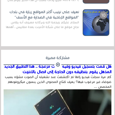
قنوات مميزة جدا تنقل العديد من البرامج اله...
تعرف على ترتيب أكثر المواقع زيارة في بلدك
"المواقع الإباحية في الصدارة مع الأسف"
السلام عليكم ورحمة الله وبركاته معروف أنه يقاس
نجاح موقع ما على شبكة الأنترنت بعدة مقاييس ، أهمها
عداد الزائرين للموقع، ويتم معرفة ذلك في...
مشاركة مميزة
هل قمت بتسجيل فيديو وفيه أصوت مزعجة .. هذا التطبيق الجديد
المذهل يقوم بتنظيفه دون الحاجة إلى اتصال بالإنترنت
كم مرة سجلتَ فيديو رائعًا ثم اكتشفتَ عند تشغيله أن الصوت مشوّه بسبب
ضوضاء غير مرغوب فيها؟ يعرف صُنّاع المحتوى الذين ينسون ميكروفونهم
المخصص ...