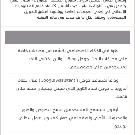
إسمي الكامل الحسين مزواد ، مغربي الجنسية ، عمري 42 سنة ، أعيش
وأعمل في برشلونة بإسبانيا ، حيث أشتغل كأستاذ قسم المعلوميات
الإبتدائي في إحدى الجمعيات الخاصة ببرشلونة أعشق التدوين
المعلوماتي ومهتم بكل ما هو جديد في عالم التقنية
قد يهمك أيضا :
ثغرة في الذكاء الاصطناعي تكشف عن محادثات خاصة
على محركات البحث جوجل Bing .. والآن يخشى آلاف
المستخدمين على خصوصيتهم
وداعاً لمساعد جوجل ( Google Assistant) على نظام
أندرويد .. جوجل تحدد التاريخ الذي سيحل جيميني محله على
هاتفك
آيفون سيسمح للمستخدمين بنسخ النصوص والصور
والمحتويات الأخرى ولصقها في جهاز كمبيوتر يعمل بنظام
الويندوز