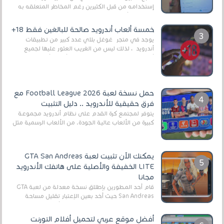
إستخدامه من قبل الكثيرين رغم المخاطر المتعلقه به
وذلك من أجل التخلص من المضايقات الكثيرة في
العال...
خمسة ألعاب أندرويد صالحة للبالغين فقط 18+
يوجد في متجر غوغل بلاي عدد كبير من تطبيقات
أندرويد ، لذلك ليس من الغريب العثور عليها لجميع
أنواع الجماهير. هذه المرة نقدم 5 ألعاب أند...
حمل نسخة لعبة Football League 2026 مع
فرق حقيقية للأندرويد .. دليل التثبيت
يتوفر لمجتمع كرة القدم على نظام أندرويد مجموعة
كبيرة من الألعاب عالية الجودة. من الألعاب الرسمية مثل
EA Sports FC 26 (المعروفة سابقًا باسم ...
يمكنك الآن تثبيت لعبة GTA San Andreas
LITE الخفيفة والأصلية على هاتفك الأندرويد
مجانا
قام أحد المطورين بإطلاق نسخة معدلة من لعبة GTA
San Andreas حيث أخد بعين الإعتبار تقليل مساحة
اللعبة وجعلها خفيفة LITE لهواتف الأندرويد ، وق...
أفضل موقع عربي لتحميل أفلام التورنت