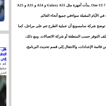
استفادت سلسلة Galaxy A أيضًا من التحديث إلى One UI 7. بدأت أجهزة مثل Galaxy A55 و A54 و A35 و A25
د، توضح شركة سامسونغ أن عملية الطرح تتم على مراحل، كما
ختلف التوفر حسب المنطقة أو شركة الاتصالات. ومع ذلك،
من قائمة الإعدادات، والانتقال إلى قسم تحديث البرنامج،
هل ق
التط
إلى ا
كم مر
مشوّه
الذين