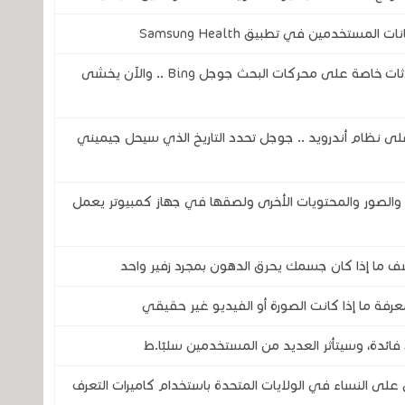
ستخدمين في تطبيق Samsung Health
ثغرة في الذكاء الاصطناعي تكشف عن محادثات خاصة على محركات البحث جوجل Bing .. والآن يخشى
اً لمساعد جوجل ( Google Assistant) على نظام أندرويد .. جوجل تحدد التاريخ الذي سيحل جيميني
صور والمحتويات الأخرى ولصقها في جهاز كمبيوتر يعمل
ف ما إذا كان جسمك يحرق الدهون بمجرد زفير واحد
رفة ما إذا كانت الصورة أو الفيديو غير حقيقي
فائدة، وسيتأثر العديد من المستخدمين سلبًا.ط
 النساء في الولايات المتحدة باستخدام كاميرات التعرف