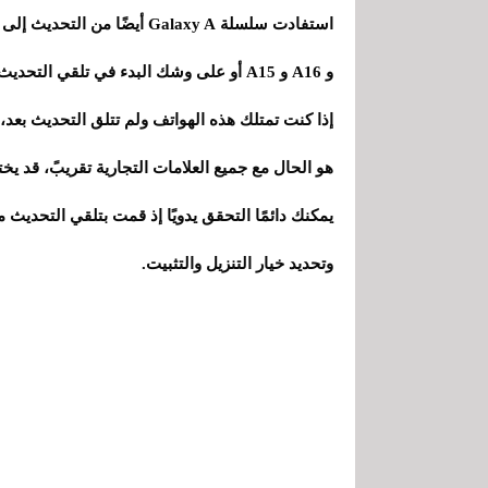
و A16 و A15 أو على وشك البدء في تلقي التحديث في الأيام المقبلة سواءفي جميع أنحاء العالم.
إذا كنت تمتلك هذه الهواتف ولم تتلق التحديث بع
هو الحال مع جميع العلامات التجارية تقريبً، قد ي
يمكنك دائمًا التحقق يدويًا إذ قمت بتلقي التحديث 
وتحديد خيار التنزيل والتثبيت.