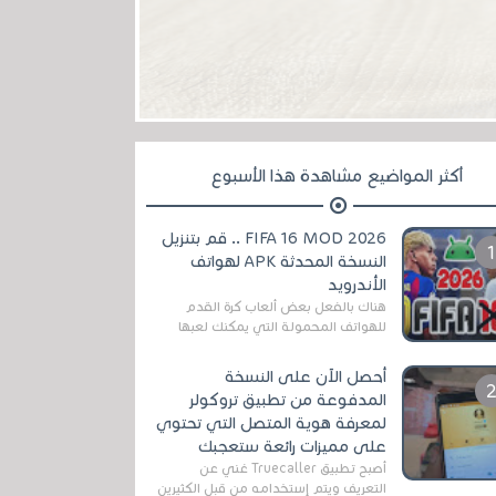
أكثر المواضيع مشاهدة هذا الأسبوع
FIFA 16 MOD 2026 .. قم بتنزيل
النسخة المحدثة APK لهواتف
الأندرويد
هناك بالفعل بعض ألعاب كرة القدم
للهواتف المحمولة التي يمكنك لعبها
رسميًا بتشكيلات مُحدثة لموسم
2025/2026v ومثال على ذلك ألعاب
أحصل الآن على النسخة
مثل EA Sports ...
المدفوعة من تطبيق تروكولر
لمعرفة هوية المتصل التي تحتوي
على مميزات رائعة ستعجبك
أصبح تطبيق Truecaller غني عن
التعريف ويتم إستخدامه من قبل الكثيرين