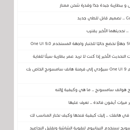
تحديث الأخير إذا كنت لا تريد عمر بطارية سيئًا للغاية
تحذير! هذا الخلل الخطير في واجهة المستخدم One UI 9 سيؤدي إلى فرمتة هاتف سامسونج الخاص بك
ح هواتف سامسونج .. ما هي وكيفية إزالته
يزات آيفون فائدة .. تعرف عليها
ونج تستخدم التيتانيوم لتقوية الشاشة وتقليل التجاعيد