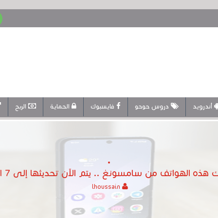
أندرويد
دروس حوحو
فايسبوك
الحماية
الربح
ه الهواتف من سامسونغ .. يتم الآن تحديثها إلى One UI 7 وأندرويد 15
lhoussain