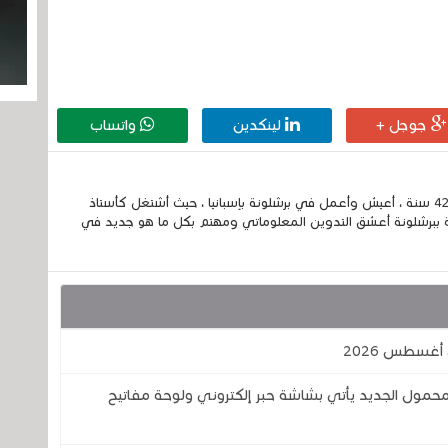
جوجل +
لينكدين
واتساب
إسمي الكامل الحسين مزواد ، مغربي الجنسية ، عمري 42 سنة ، أعيش وأعمل في برشلونة بإسبانيا ، حيث أشتغل كأستاذ
 ببرشلونة أعشق التدوين المعلوماتي ومهتم بكل ما هو جديد في
لمحمول الجديد يأتي بشاشة حبر إلكتروني ولوحة مفاتيح