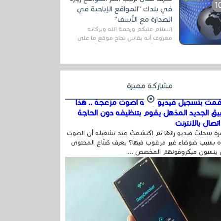
المج...
في بلدك "المواقع الإباحية في
الصدارة مع الأسف"
السلام عليكم ورحمة الله وبركاته
معروف أنه يقاس نجاح موقع ما على
شبكة الأنترنت بعدة مقاييس ، أهمها
عداد الزائرين للموقع، ويتم معرفة ذلك
في...
مشاركة مميزة
مت بتسجيل فيديو وفيه أصوت مزعجة .. هذا
بيق الجديد المذهل يقوم بتنظيفه دون الحاجة
تصال بالإنترنت
ة سجلتَ فيديو رائعًا ثم اكتشفتَ عند تشغيله أن الصوت
 بسبب ضوضاء غير مرغوب فيها؟ يعرف صُنّاع المحتوى
 ينسون ميكروفونهم المخصص ...