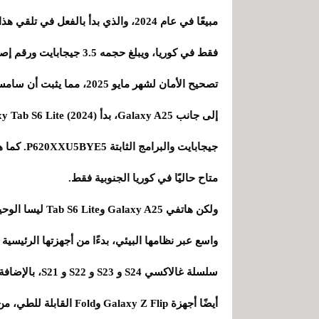
مبيعًا في عام 2024، والذي بدأ بالفع
تصحيح الأمان لشهر مايو 2025، مما يثبت أن سامسونغ تهتم حتى بأكثر طرازاتها بأسعار معقولة.
متاح حاليًا في كوريا الجنوبية فقط.
واسع عبر نظامها البيئي، بدءًا من أجهزتها الرئيسي
أيضًا أجهزة Galaxy Z Flip وFold القابلة للطي، من الجيل الثالث إلى الجيل السادس، بهذا التحديث بالفعل.