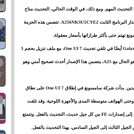
ل في تلقي هذا التحديث المهم. ومع ذلك، في الوقت الحالي، التحديث متاح
فقط في كوريا، ويبلغ حجمه 3.5 جيجابايت ورقم إصدار البرنامج الثابت A256NKSU5CYE2. تتضمن هذه الحزمة
إلى جانب Galaxy A25، بدأ Galaxy Tab S6 Lite (2024) أيضًا في تلقي تحديث One UI 7، مع ملف تنزيل بحجم 3
جيجابايت والبرامج الثابتة P620XXU5BYE5. كما هو الحال مع A25، يتضمن هذا الإصدار أحدث تصحيح أمني وهو
ولكن هاتفي Galaxy A25 وTab S6 Lite ليسا الوحيدين. بدأت شركة سامسونغ في إطلاق One UI 7 على نطاق
ة وحتى الهواتف متوسطة المدى والأجهزة اللوحية. وقد تلقت
سلسلة غالاكسي S24 و S23 و S22 و S21، بالإضافة إلى إصدارات FE من كل جيل حديث، التحديث بالفعل. وتتمتع