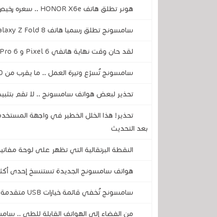
هونر تطلق هاتف HONOR X6e .. سعره رخيص و ببطارية جيدة جدًا وقدرة شحن ممتاز
سامسونج تطلق رسميا هاتف Galaxy Z Fold 8 .. تصميم قابل للطي جديد
لقد حان وقت نهاية هاتفي Pixel 6 و 6 Pro .. تحديثهما الأخير يقترب
سامسونج تُسرّع وتيرة العمل .. ما يقرب من 50 جهازًا تخضع حاليًا لاختبار واجهة المستخدم One UI 9.0
تحذير لبعض هواتف سامسونج .. لا تقم بتثبيت ال
بعد التحديث
النقطة البرتقالية التي تظهر على لوحة مفاتي
هواتف سامسونج الجديدة تستنسخ إحدى أكثر م
سامسونج تُخفي قائمة خيارات USB متقدمة في هاتفك .. إليك كيفية فتحها وكيف تختار المناسب لك
من الفضاء إلى الهواتف القابلة للطي .. سامس