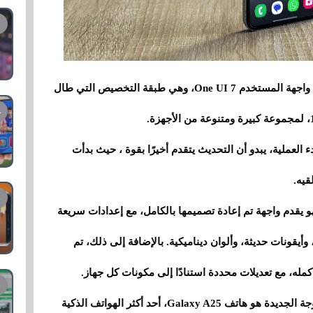
بعد انتظار طويل، بدأت شركة سامسونغ في إطلاق واجهة المستخدم One UI 7، وهي طبقة التخصيص التي طال
لعملية، يبدو أن التحديث يتقدم أخيرًا بقوة ، حيث بدأت
قيه.
تحديث تجميلي: فهو يقدم واجهة تم إعادة تصميمها بالكامل، مع إعدادات سريعة
يقونات حديثة، وألوان ديناميكية. بالإضافة إلى ذلك، تم
ومن بين الأجهزة التي تبرز بشكل أكبر في هذه الموجة الجديدة هو هاتف Galaxy A25، أحد أكثر الهواتف الذكية