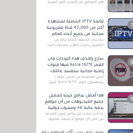
هي المواقع عبر الأنترنت الغير العربية
التي تقدم خدمة تحميل الأفلام على
التورنت ، ومعظم هذه المواقع ل...
قائمة IPTV الشاملة لمشاهدة
أكثر من 42,000 قناة تلفزيونية
مجانية من جميع أنحاء العالم
بناءً على الاعتقاد السائد حاليًا بأن
التلفزيون حسب الطلب ومنصات البث
المباشر تتفوق على التلفزيون الرقمي
الأرضي التقليدي، يُعدّ IPTV-org خيار...
سارع واحذف هذه الترددات في
القمر Astra 19.1°E فبها قنوات
إباحية مجانية ستفسد عائلتك
أصبح مجموعة من الناس مؤخر ا
يستعملون القمر Astra 19.1°E شرق
وذلك بسبب أن هذا الأخير يتوفرعلى
قنوات مميزة جدا تنقل العديد من البرامج
هذا أفضل برنامج جربته لتحميل
اله...
جميع الفيديوهات من أي مواقع
بدقة عالية 4K ومميزات خرافية
إذا كنت تبحث عن برنامج لتنزيل الفيديو
من على أي موقع أو منصة، فسوف
تعثر على عدد لا منتهي من الروابط
الخاصة بالبرامج والتطبيقات في هذا
تعرف على ترتيب أكثر المواقع زيارة