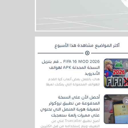
أكثر المواضيع مشاهدة هذا الأسبوع
FIFA 16 MOD 2026 .. قم بتنزيل
النسخة المحدثة APK لهواتف
الأندرويد
هناك بالفعل بعض ألعاب كرة القدم
للهواتف المحمولة التي يمكنك لعبها
رسميًا بتشكيلات مُحدثة لموسم
2025/2026v ومثال على ذلك ألعاب
أحصل الآن على النسخة
مثل EA Sports ...
المدفوعة من تطبيق تروكولر
لمعرفة هوية المتصل التي تحتوي
على مميزات رائعة ستعجبك
أصبح تطبيق Truecaller غني عن
التعريف ويتم إستخدامه من قبل الكثيرين