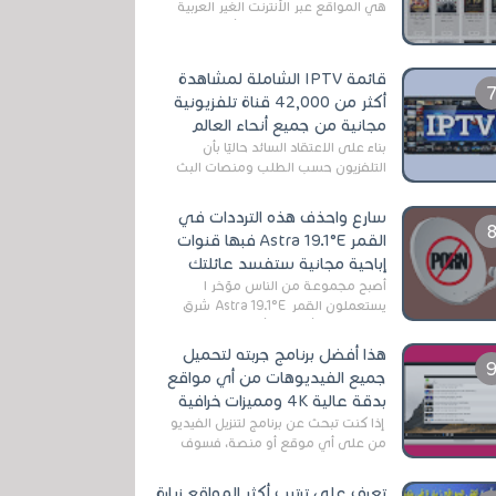
هي المواقع عبر الأنترنت الغير العربية
التي تقدم خدمة تحميل الأفلام على
التورنت ، ومعظم هذه المواقع ل...
قائمة IPTV الشاملة لمشاهدة
أكثر من 42,000 قناة تلفزيونية
مجانية من جميع أنحاء العالم
بناءً على الاعتقاد السائد حاليًا بأن
التلفزيون حسب الطلب ومنصات البث
المباشر تتفوق على التلفزيون الرقمي
الأرضي التقليدي، يُعدّ IPTV-org خيار...
سارع واحذف هذه الترددات في
القمر Astra 19.1°E فبها قنوات
إباحية مجانية ستفسد عائلتك
أصبح مجموعة من الناس مؤخر ا
يستعملون القمر Astra 19.1°E شرق
وذلك بسبب أن هذا الأخير يتوفرعلى
قنوات مميزة جدا تنقل العديد من البرامج
هذا أفضل برنامج جربته لتحميل
اله...
جميع الفيديوهات من أي مواقع
بدقة عالية 4K ومميزات خرافية
إذا كنت تبحث عن برنامج لتنزيل الفيديو
من على أي موقع أو منصة، فسوف
تعثر على عدد لا منتهي من الروابط
الخاصة بالبرامج والتطبيقات في هذا
تعرف على ترتيب أكثر المواقع زيارة