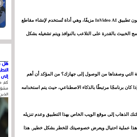
أما بالنسبة لبرنامج Numero الخبيث، فهم يستخدمون تطبيق InVideo AI مزيفًا، وهي أداة تُستخدم لإنشاء مقاطع
امج الخبيث بالقدرة على التلاعب بالنوافذ ويتم تشغيله بشكل
هل ق
التط
ثة التي وصفناها من الوصول إلى جهازك؟ من المؤكد أن أهم
إلى ا
كم مر
كان برنامجًا مرتبطًا بالذكاء الاصطناعي، حيث يتم استخدامه
مشوّه
الذين
كنك الذهاب إلى موقع الويب الخاص بهذا التطبيق وعدم تنزيله
ن هذا عملية احتيال ويعرض خصوصيتك للخطر بشكل خطير. هذا