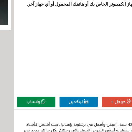
 الكمبيوتر الخاص بك أو هاتفك المحمول أو أي جهاز آخر.
جوجل +
لينكدين
واتساب
إسمي الكامل الحسين مزواد ، مغربي الجنسية ، عمري 42 سنة ، أعيش وأعمل في برشلونة بإسبانيا ، حيث أشتغل كأستاذ
 ببرشلونة أعشق التدوين المعلوماتي ومهتم بكل ما هو جديد في