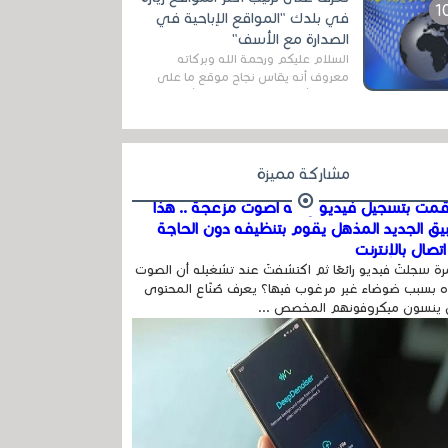
المج...
في بلدك "المواقع الإباحية في
الصدارة مع الأسف"
السلام عليكم ورحمة الله وبركاته
معروف أنه يقاس نجاح موقع ما على
شبكة الأنترنت بعدة مقاييس ، أهمها
عداد الزائرين للموقع، ويتم معرفة ذلك
في...
مشاركة مميزة
مت بتسجيل فيديو وفيه أصوت مزعجة .. هذا
بيق الجديد المذهل يقوم بتنظيفه دون الحاجة
تصال بالإنترنت
ة سجلتَ فيديو رائعًا ثم اكتشفتَ عند تشغيله أن الصوت
 بسبب ضوضاء غير مرغوب فيها؟ يعرف صُنّاع المحتوى
 ينسون ميكروفونهم المخصص ...