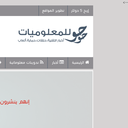
-->
إربح 5 دولار
تطوير المواقع
الرئيسية
أخبار
تدوينات معلوماتية
إنهم ينشرون هذا ChatGPT المزيف ، وهو في الواقع فيروس