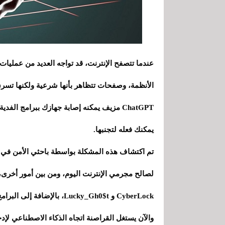
عندما تتصفح الإنترنت، قد تواجه العديد من عمليات 
الأنظمة، وصفحات تتظاهر بأنها شرعية ولكنها تسر
ChatGPT مزيف يمكنه إصابة جهازك ببرامج ا
يمكنك فعله لتجنبها.
لصالح مجرمي الإنترنت اليوم، ومن بين أمور أخرى،
CyberLock و Lucky_Gh0$t، بالإضافة إلى البرامج الضارة المسماة Numero.
والآن يستغل القراصنة اتجاه الذكاء الاصطناعي لإدخ