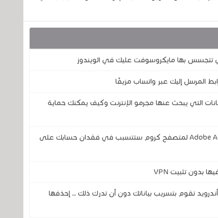
تي تتجسس بها مايكروسوفت عليك في الويندوز
ابط المرسل إليك عبر واتساب مزيفًا
بيانات التي يبحث عنها مجرمو الإنترنت وكيف يمكنك حماية
خطير .. هذه الثغرة الأمنية في إضافة Adobe Acrobat لمتصفح كروم ستتسبب في فقدان حسابك على
ا بدون تثبيت VPN
VPN) المجانية لنظام أندرويد تقوم بتسريب بياناتك دون أن تدرك ذلك .. إحذفها