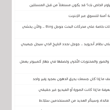
اوتر الخاص بك؟ قد يكون مستغلاً من قبل المتسللين
 آمنة للتسوق عبر الإنترنت
ثغرة في الذكاء الاصطناعي تكشف عن محادثات خاصة على محركات البحث جوجل Bing .. والآن يخشى
اً لمساعد جوجل ( Google Assistant) على نظام أندرويد .. جوجل تحدد التاريخ الذي سيحل جيميني
صور والمحتويات الأخرى ولصقها في جهاز كمبيوتر يعمل
ف ما إذا كان جسمك يحرق الدهون بمجرد زفير واحد
رفة ما إذا كانت الصورة أو الفيديو غير حقيقي
فائدة، وسيتأثر العديد من المستخدمين سلبًا.ط