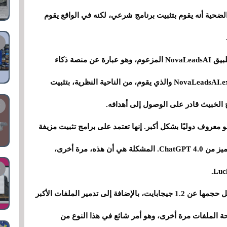
لضحية أنه يقوم بتثبيت برنامج شرعي، لكنه في الواقع يقوم
في حالة CyberLock، يتم التسلل إليها من خلال تطبيق NovaLeadsAI المزعوم، وهو عبارة عن منصة ذكاء
اصطناعي. يحتاج الضحية إلى تنزيل ملف يسمى NovaLeadsAI.exe والذي يقوم، من الناحية النظرية، بتثبيت
 الخبيث قادر على الوصول إلى أهدافه.
أيضًا تطبيق ChatGPT مزيفًا، وهو معروف دوليًا بشكل أكبر. إنها تعتمد على برامج تثبيت مزيفة
من المفترض أنها تسمح لك باستخدام الإصدار المتميز من ChatGPT 4.0. المشكلة هي أن هذه، مرة أخرى،
ما يفعله Lucky_Gh0$t هو تشفير الملفات التي يقل حجمها عن 1.2 جيجابايت، بالإضافة إلى تدمير الملفات الأكبر
احة الملفات مرة أخرى، وهو أمر شائع في هذا النوع من