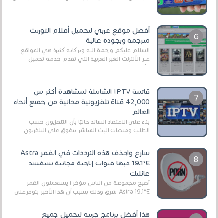
EA Sports FC 26 (المعروفة سابقًا باسم ...
أفضل موقع عربي لتحميل أفلام التورنت
مترجمة وبجودة عالية
السلام عليكم ورحمة الله وبركاته كثيرة هي المواقع
عبر الأنترنت الغير العربية التي تقدم خدمة تحميل
الأفلام على التورنت ، ومعظم هذه المواقع ل...
قائمة IPTV الشاملة لمشاهدة أكثر من
42,000 قناة تلفزيونية مجانية من جميع أنحاء
العالم
بناءً على الاعتقاد السائد حاليًا بأن التلفزيون حسب
الطلب ومنصات البث المباشر تتفوق على التلفزيون
الرقمي الأرضي التقليدي، يُعدّ IPTV-org خيار...
سارع واحذف هذه الترددات في القمر Astra
19.1°E فبها قنوات إباحية مجانية ستفسد
عائلتك
أصبح مجموعة من الناس مؤخر ا يستعملون القمر
Astra 19.1°E شرق وذلك بسبب أن هذا الأخير يتوفرعلى
قنوات مميزة جدا تنقل العديد من البرامج اله...
هذا أفضل برنامج جربته لتحميل جميع