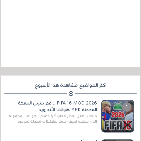
أكثر المواضيع مشاهدة هذا الأسبوع
FIFA 16 MOD 2026 .. قم بتنزيل النسخة
المحدثة APK لهواتف الأندرويد
هناك بالفعل بعض ألعاب كرة القدم للهواتف المحمولة
التي يمكنك لعبها رسميًا بتشكيلات مُحدثة لموسم
2025/2026v ومثال على ذلك ألعاب مثل EA Sports ...