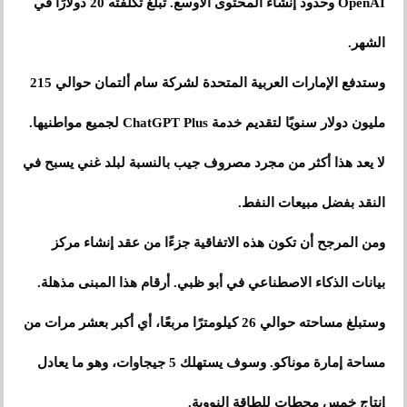
OpenAI وحدود إنشاء المحتوى الأوسع. تبلغ تكلفته 20 دولارًا في
الشهر.
وستدفع الإمارات العربية المتحدة لشركة سام ألتمان حوالي 215
مليون دولار سنويًا لتقديم خدمة ChatGPT Plus لجميع مواطنيها.
لا يعد هذا أكثر من مجرد مصروف جيب بالنسبة لبلد غني يسبح في
النقد بفضل مبيعات النفط.
ومن المرجح أن تكون هذه الاتفاقية جزءًا من عقد إنشاء مركز
بيانات الذكاء الاصطناعي في أبو ظبي. أرقام هذا المبنى مذهلة.
وستبلغ مساحته حوالي 26 كيلومترًا مربعًا، أي أكبر بعشر مرات من
مساحة إمارة موناكو. وسوف يستهلك 5 جيجاوات، وهو ما يعادل
إنتاج خمس محطات للطاقة النووية.