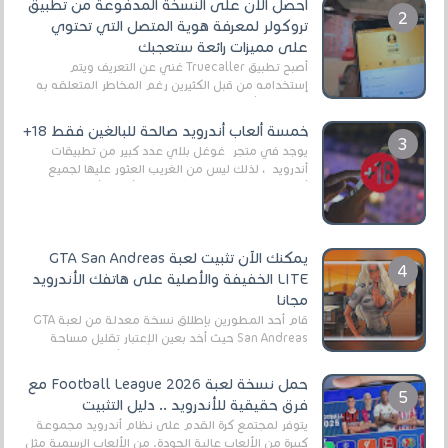
أحصل الآن على النسخة المدفوعة من تطبيق
تروكولر لمعرفة هوية المتصل التي تحتوي
على مميزات رائعة ستعجبك
أصبح تطبيق Truecaller غني عن التعريف ويتم
إستخدامه من قبل الكثيرين رغم المخاطر المتعلقه به
وذلك من أجل التخلص من المضايقات الكثيرة في
العال...
خمسة ألعاب أندرويد صالحة للبالغين فقط 18+
يوجد في متجر غوغل بلاي عدد كبير من تطبيقات
أندرويد ، لذلك ليس من الغريب العثور عليها لجميع
أنواع الجماهير. هذه المرة نقدم 5 ألعاب أند...
يمكنك الآن تثبيت لعبة GTA San Andreas
LITE الخفيفة والأصلية على هاتفك الأندرويد
مجانا
قام أحد المطورين بإطلاق نسخة معدلة من لعبة GTA
San Andreas حيث أخد بعين الإعتبار تقليل مساحة
اللعبة وجعلها خفيفة LITE لهواتف الأندرويد ، وق...
حمل نسخة لعبة Football League 2026 مع
فرق حقيقية للأندرويد .. دليل التثبيت
يتوفر لمجتمع كرة القدم على نظام أندرويد مجموعة
كبيرة من الألعاب عالية الجودة. من الألعاب الرسمية مثل