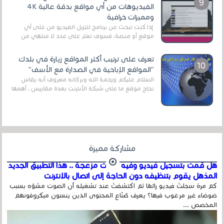
الفيديوهات من أي مواقع بدقة عالية 4K
ومميزات خرافية
إذا كنت تبحث عن برنامج لتنزيل الفيديو من على أي
موقع أو منصة، فسوف تعثر على عدد لا منتهي من
الروابط الخاصة بالبرامج والتطبيقات في هذا المج...
تعرف على ترتيب أكثر المواقع زيارة في بلدك
"المواقع الإباحية في الصدارة مع الأسف"
السلام عليكم ورحمة الله وبركاته معروف أنه يقاس
نجاح موقع ما على شبكة الأنترنت بعدة مقاييس ، أهمها
عداد الزائرين للموقع، ويتم معرفة ذلك في...
مشاركة مميزة
هل قمت بتسجيل فيديو وفيه أصوت مزعجة .. هذا التطبيق الجديد
المذهل يقوم بتنظيفه دون الحاجة إلى اتصال بالإنترنت
كم مرة سجلتَ فيديو رائعًا ثم اكتشفتَ عند تشغيله أن الصوت مشوّه بسبب
ضوضاء غير مرغوب فيها؟ يعرف صُنّاع المحتوى الذين ينسون ميكروفونهم
المخصص ...