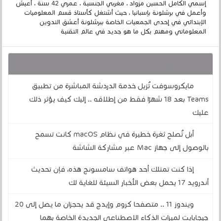
إسمي الكامل الحسين مزواد ، مغربي الجنسية ، عمري 42 سنة ، أعيش
وأعمل في برشلونة بإسبانيا ، حيث أشتغل كأستاذ قسم المعلوميات
الإبتدائي في إحدى الجمعيات الخاصة ببرشلونة أعشق التدوين
المعلوماتي ومهتم بكل ما هو جديد في عالم التقنية
قد يهمك أيضا :
مايكروسوفت تُزيل خدمة الدردشة المباشرة من تطبيق
Teams بعد 18 شهرًا فقط من إطلاقه .. إليك كيف يؤثر ذلك
عليك
أبل تُصلح ثغرة خطيرة في نظام macOS كانت تسمح
بالوصول إلى جهاز Mac عبر مشاركة الشاشة
إذا كنت تمتلك أحد هواتف سامسونج هذه، فإن تحديث
أندرويد 17 يحمل بعض الأخبار السيئة للغاية لك
ويندوز 11 .. متصفحا كروم وإيدج قد يحجزان ما يصل إلى 20
جيجابايت لميزات الذكاء الاصطناعي الجديدة الخاصة بهما