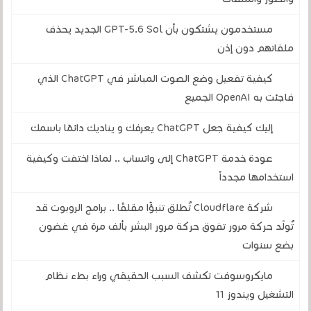
مستخدمون يشتكون بأن GPT-5.6 Sol الجديد يحذف
ملفاتهم دون إذن
كيفية تفعيل وضع الصوت المباشر في ChatGPT الذي
فاجئت به OpenAI الجميع
إليك كيفية جعل ChatGPT يعرفك و يناديك دائمًا باسمك
عودة خدمة ChatGPT إلى واتساب .. لماذا اختفت وكيفية
استخدامها مجدداً
شركة Cloudflare تُطلق تنبؤًا مقلقًا .. برامج الروبوت قد
تُولّد حركة مرور تفوق حركة مرور البشر بألف مرة في غضون
بضع سنوات
مايكروسوفت تكشف السبب الحقيقي وراء بطء نظام
التشغيل ويندوز 11