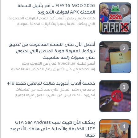
FIFA 16 MOD 2026 .. قم بتنزيل النسخة
المحدثة APK لهواتف الأندرويد
هناك بالفعل بعض ألعاب كرة القدم للهواتف المحمولة
التي يمكنك لعبها رسميًا بتشكيلات مُحدثة لموسم
2025/2026v ومثال على ذلك ألعاب مثل EA Sports ...
أحصل الآن على النسخة المدفوعة من تطبيق
تروكولر لمعرفة هوية المتصل التي تحتوي
على مميزات رائعة ستعجبك
أصبح تطبيق Truecaller غني عن التعريف ويتم
إستخدامه من قبل الكثيرين رغم المخاطر المتعلقه به
وذلك من أجل التخلص من المضايقات الكثيرة في
العال...
خمسة ألعاب أندرويد صالحة للبالغين فقط 18+
يوجد في متجر غوغل بلاي عدد كبير من تطبيقات
أندرويد ، لذلك ليس من الغريب العثور عليها لجميع
أنواع الجماهير. هذه المرة نقدم 5 ألعاب أند...
يمكنك الآن تثبيت لعبة GTA San Andreas
LITE الخفيفة والأصلية على هاتفك الأندرويد
مجانا