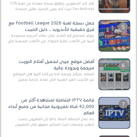
قام أحد المطورين بإطلاق نسخة معدلة من لعبة GTA
San Andreas حيث أخد بعين الإعتبار تقليل مساحة
اللعبة وجعلها خفيفة LITE لهواتف الأندرويد ، وق...
حمل نسخة لعبة Football League 2026 مع
فرق حقيقية للأندرويد .. دليل التثبيت
يتوفر لمجتمع كرة القدم على نظام أندرويد مجموعة
كبيرة من الألعاب عالية الجودة. من الألعاب الرسمية مثل
EA Sports FC 26 (المعروفة سابقًا باسم ...
أفضل موقع عربي لتحميل أفلام التورنت
مترجمة وبجودة عالية
السلام عليكم ورحمة الله وبركاته كثيرة هي المواقع
عبر الأنترنت الغير العربية التي تقدم خدمة تحميل
الأفلام على التورنت ، ومعظم هذه المواقع ل...
قائمة IPTV الشاملة لمشاهدة أكثر من
42,000 قناة تلفزيونية مجانية من جميع أنحاء
العالم
بناءً على الاعتقاد السائد حاليًا بأن التلفزيون حسب
الطلب ومنصات البث المباشر تتفوق على التلفزيون
الرقمي الأرضي التقليدي، يُعدّ IPTV-org خيار...