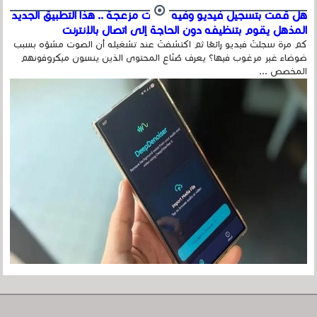
هل قمت بتسجيل فيديو وفيه أصوت مزعجة .. هذا التطبيق الجديد
المذهل يقوم بتنظيفه دون الحاجة إلى اتصال بالإنترنت
كم مرة سجلتَ فيديو رائعًا ثم اكتشفتَ عند تشغيله أن الصوت مشوّه بسبب
ضوضاء غير مرغوب فيها؟ يعرف صُنّاع المحتوى الذين ينسون ميكروفونهم
المخصص ...