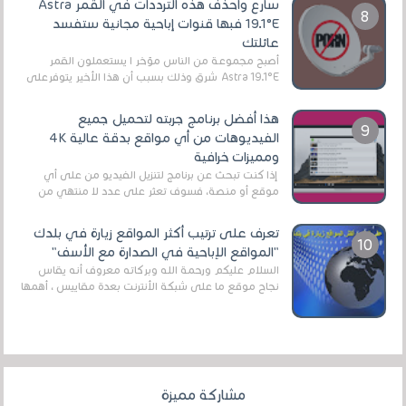
سارع واحذف هذه الترددات في القمر Astra
19.1°E فبها قنوات إباحية مجانية ستفسد
عائلتك
أصبح مجموعة من الناس مؤخر ا يستعملون القمر
Astra 19.1°E شرق وذلك بسبب أن هذا الأخير يتوفرعلى
قنوات مميزة جدا تنقل العديد من البرامج اله...
هذا أفضل برنامج جربته لتحميل جميع
الفيديوهات من أي مواقع بدقة عالية 4K
ومميزات خرافية
إذا كنت تبحث عن برنامج لتنزيل الفيديو من على أي
موقع أو منصة، فسوف تعثر على عدد لا منتهي من
الروابط الخاصة بالبرامج والتطبيقات في هذا المج...
تعرف على ترتيب أكثر المواقع زيارة في بلدك
"المواقع الإباحية في الصدارة مع الأسف"
السلام عليكم ورحمة الله وبركاته معروف أنه يقاس
نجاح موقع ما على شبكة الأنترنت بعدة مقاييس ، أهمها
عداد الزائرين للموقع، ويتم معرفة ذلك في...
مشاركة مميزة