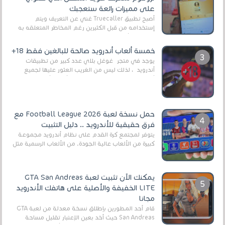
على مميزات رائعة ستعجبك
أصبح تطبيق Truecaller غني عن التعريف ويتم
إستخدامه من قبل الكثيرين رغم المخاطر المتعلقه به
وذلك من أجل التخلص من المضايقات الكثيرة في
العال...
خمسة ألعاب أندرويد صالحة للبالغين فقط 18+
يوجد في متجر غوغل بلاي عدد كبير من تطبيقات
أندرويد ، لذلك ليس من الغريب العثور عليها لجميع
أنواع الجماهير. هذه المرة نقدم 5 ألعاب أند...
حمل نسخة لعبة Football League 2026 مع
فرق حقيقية للأندرويد .. دليل التثبيت
يتوفر لمجتمع كرة القدم على نظام أندرويد مجموعة
كبيرة من الألعاب عالية الجودة. من الألعاب الرسمية مثل
EA Sports FC 26 (المعروفة سابقًا باسم ...
يمكنك الآن تثبيت لعبة GTA San Andreas
LITE الخفيفة والأصلية على هاتفك الأندرويد
مجانا
قام أحد المطورين بإطلاق نسخة معدلة من لعبة GTA
San Andreas حيث أخد بعين الإعتبار تقليل مساحة