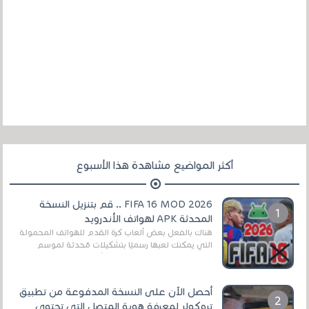
أكثر المواضيع مشاهدة هذا الأسبوع
FIFA 16 MOD 2026 .. قم بتنزيل النسخة
المحدثة APK لهواتف الأندرويد
هناك بالفعل بعض ألعاب كرة القدم للهواتف المحمولة
التي يمكنك لعبها رسميًا بتشكيلات مُحدثة لموسم
2025/2026v ومثال على ذلك ألعاب مثل EA Sports ...
أحصل الآن على النسخة المدفوعة من تطبيق
تروكولر لمعرفة هوية المتصل التي تحتوي