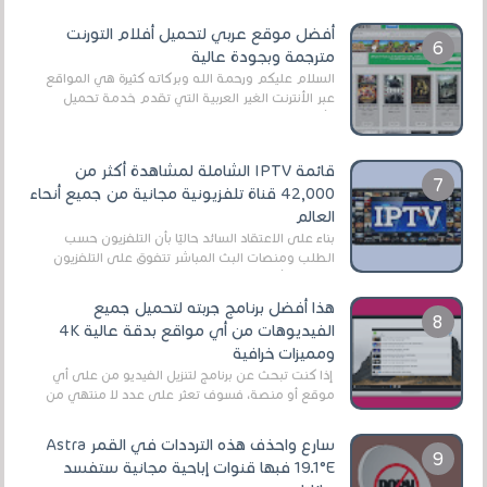
اللعبة وجعلها خفيفة LITE لهواتف الأندرويد ، وق...
أفضل موقع عربي لتحميل أفلام التورنت
مترجمة وبجودة عالية
السلام عليكم ورحمة الله وبركاته كثيرة هي المواقع
عبر الأنترنت الغير العربية التي تقدم خدمة تحميل
الأفلام على التورنت ، ومعظم هذه المواقع ل...
قائمة IPTV الشاملة لمشاهدة أكثر من
42,000 قناة تلفزيونية مجانية من جميع أنحاء
العالم
بناءً على الاعتقاد السائد حاليًا بأن التلفزيون حسب
الطلب ومنصات البث المباشر تتفوق على التلفزيون
الرقمي الأرضي التقليدي، يُعدّ IPTV-org خيار...
هذا أفضل برنامج جربته لتحميل جميع
الفيديوهات من أي مواقع بدقة عالية 4K
ومميزات خرافية
إذا كنت تبحث عن برنامج لتنزيل الفيديو من على أي
موقع أو منصة، فسوف تعثر على عدد لا منتهي من
الروابط الخاصة بالبرامج والتطبيقات في هذا المج...
سارع واحذف هذه الترددات في القمر Astra
19.1°E فبها قنوات إباحية مجانية ستفسد