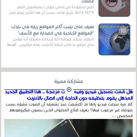
عائلتك
أصبح مجموعة من الناس مؤخر ا يستعملون القمر
Astra 19.1°E شرق وذلك بسبب أن هذا الأخير يتوفرعلى
قنوات مميزة جدا تنقل العديد من البرامج اله...
تعرف على ترتيب أكثر المواقع زيارة في بلدك
"المواقع الإباحية في الصدارة مع الأسف"
السلام عليكم ورحمة الله وبركاته معروف أنه يقاس
نجاح موقع ما على شبكة الأنترنت بعدة مقاييس ، أهمها
عداد الزائرين للموقع، ويتم معرفة ذلك في...
مشاركة مميزة
هل قمت بتسجيل فيديو وفيه أصوت مزعجة .. هذا التطبيق الجديد
المذهل يقوم بتنظيفه دون الحاجة إلى اتصال بالإنترنت
كم مرة سجلتَ فيديو رائعًا ثم اكتشفتَ عند تشغيله أن الصوت مشوّه بسبب
ضوضاء غير مرغوب فيها؟ يعرف صُنّاع المحتوى الذين ينسون ميكروفونهم
المخصص ...