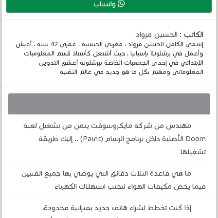
واتساب
الكاتب :
الحسين مزواد
إسمي الكامل الحسين مزواد ، مغربي الجنسية ، عمري 42 سنة ، أعيش
وأعمل في برشلونة بإسبانيا ، حيث أشتغل كأستاذ قسم المعلوميات
الإبتدائي في إحدى الجمعيات الخاصة ببرشلونة أعشق التدوين
المعلوماتي ومهتم بكل ما هو جديد في عالم التقنية
قد يهمك أيضا :
مهندس من شركة مايكروسوفت يتمن من تشغيل لعبة
Doom الأصلية داخل برنامج الرسام (Paint) .. إليك طريقة
تشغيلها
ما هي قاعدة الثلاث دقائق التي يوصي بها جميع الفنيين
فيما يخص مكيفات الهواء لتجنب استهلاك الكهرباء
إذا كنت تخطط لشراء هاتف جديد بميزانية محدودة،