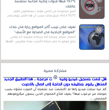
19.1°E فبها قنوات إباحية مجانية ستفسد
عائلتك
أصبح مجموعة من الناس مؤخر ا يستعملون القمر
Astra 19.1°E شرق وذلك بسبب أن هذا الأخير يتوفرعلى
قنوات مميزة جدا تنقل العديد من البرامج اله...
تعرف على ترتيب أكثر المواقع زيارة في بلدك
"المواقع الإباحية في الصدارة مع الأسف"
السلام عليكم ورحمة الله وبركاته معروف أنه يقاس
نجاح موقع ما على شبكة الأنترنت بعدة مقاييس ، أهمها
عداد الزائرين للموقع، ويتم معرفة ذلك في...
مشاركة مميزة
هل قمت بتسجيل فيديو وفيه أصوت مزعجة .. هذا التطبيق الجديد
المذهل يقوم بتنظيفه دون الحاجة إلى اتصال بالإنترنت
كم مرة سجلتَ فيديو رائعًا ثم اكتشفتَ عند تشغيله أن الصوت مشوّه بسبب
ضوضاء غير مرغوب فيها؟ يعرف صُنّاع المحتوى الذين ينسون ميكروفونهم
المخصص ...