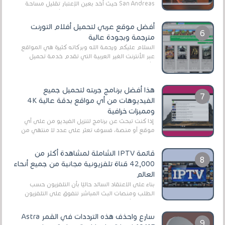
San Andreas حيث أخد بعين الإعتبار تقليل مساحة
اللعبة وجعلها خفيفة LITE لهواتف الأندرويد ، وق...
أفضل موقع عربي لتحميل أفلام التورنت
مترجمة وبجودة عالية
السلام عليكم ورحمة الله وبركاته كثيرة هي المواقع
عبر الأنترنت الغير العربية التي تقدم خدمة تحميل
الأفلام على التورنت ، ومعظم هذه المواقع ل...
هذا أفضل برنامج جربته لتحميل جميع
الفيديوهات من أي مواقع بدقة عالية 4K
ومميزات خرافية
إذا كنت تبحث عن برنامج لتنزيل الفيديو من على أي
موقع أو منصة، فسوف تعثر على عدد لا منتهي من
الروابط الخاصة بالبرامج والتطبيقات في هذا المج...
قائمة IPTV الشاملة لمشاهدة أكثر من
42,000 قناة تلفزيونية مجانية من جميع أنحاء
العالم
بناءً على الاعتقاد السائد حاليًا بأن التلفزيون حسب
الطلب ومنصات البث المباشر تتفوق على التلفزيون
الرقمي الأرضي التقليدي، يُعدّ IPTV-org خيار...
سارع واحذف هذه الترددات في القمر Astra