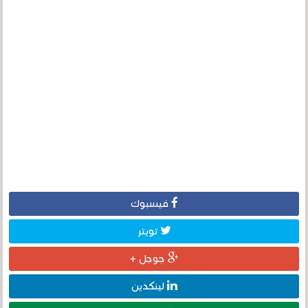
فيسبوك
تويتر
جوجل +
لينكدين