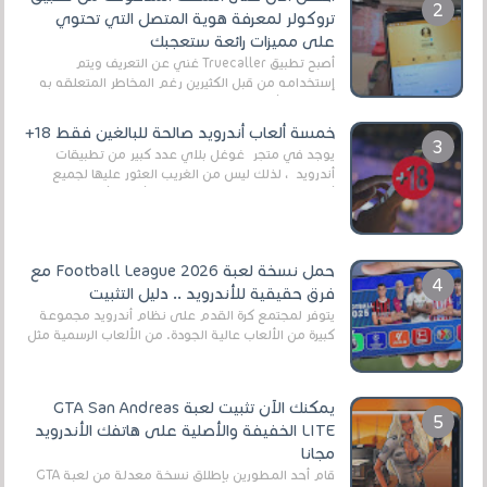
تروكولر لمعرفة هوية المتصل التي تحتوي
على مميزات رائعة ستعجبك
أصبح تطبيق Truecaller غني عن التعريف ويتم
إستخدامه من قبل الكثيرين رغم المخاطر المتعلقه به
وذلك من أجل التخلص من المضايقات الكثيرة في
العال...
خمسة ألعاب أندرويد صالحة للبالغين فقط 18+
يوجد في متجر غوغل بلاي عدد كبير من تطبيقات
أندرويد ، لذلك ليس من الغريب العثور عليها لجميع
أنواع الجماهير. هذه المرة نقدم 5 ألعاب أند...
حمل نسخة لعبة Football League 2026 مع
فرق حقيقية للأندرويد .. دليل التثبيت
يتوفر لمجتمع كرة القدم على نظام أندرويد مجموعة
كبيرة من الألعاب عالية الجودة. من الألعاب الرسمية مثل
EA Sports FC 26 (المعروفة سابقًا باسم ...
يمكنك الآن تثبيت لعبة GTA San Andreas
LITE الخفيفة والأصلية على هاتفك الأندرويد
مجانا
قام أحد المطورين بإطلاق نسخة معدلة من لعبة GTA