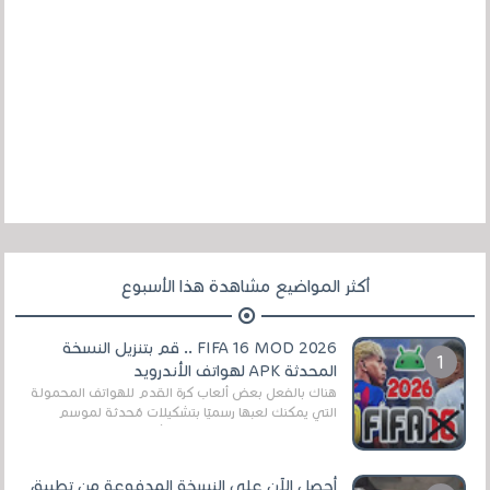
أكثر المواضيع مشاهدة هذا الأسبوع
FIFA 16 MOD 2026 .. قم بتنزيل النسخة
المحدثة APK لهواتف الأندرويد
هناك بالفعل بعض ألعاب كرة القدم للهواتف المحمولة
التي يمكنك لعبها رسميًا بتشكيلات مُحدثة لموسم
2025/2026v ومثال على ذلك ألعاب مثل EA Sports ...
أحصل الآن على النسخة المدفوعة من تطبيق