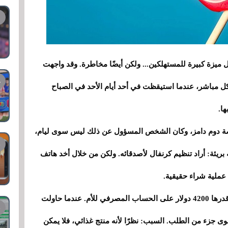
 ميزة كبيرة للمستهلكين... ولكن أيضًا مخاطرة. وقد واجهت
كل مباشر، عندما استيقظت في أحد أيام الأحد في الصباح
سلت شركة أمازون 70 ألف مصاصة دوم دامز، وكان الشخص المسؤول عن ذلك ليس سوى ليام،
ه بريئة: أراد تنظيم كرنفال لأصدقائه. ولكن من خلال أخد هاتف
عملية شراء حقيقية.
ومع تدفق الحلوى جاء التأثير المالي: فرض رسوم قدرها 4200 دولار على الحساب المصرفي للأم. عندما حاولت
ى جزء من الطلب. السبب: نظرًا لأنه منتج غذائي، فلا يمكن