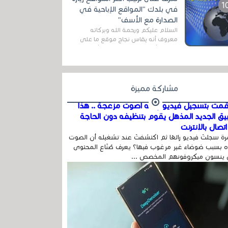
اله...
في بلدك "المواقع الإباحية في
الصدارة مع الأسف"
السلام عليكم ورحمة الله وبركاته
معروف أنه يقاس نجاح موقع ما على
شبكة الأنترنت بعدة مقاييس ، أهمها
عداد الزائرين للموقع، ويتم معرفة ذلك
في...
مشاركة مميزة
مت بتسجيل فيديو وفيه أصوت مزعجة .. هذا
بيق الجديد المذهل يقوم بتنظيفه دون الحاجة
تصال بالإنترنت
ة سجلتَ فيديو رائعًا ثم اكتشفتَ عند تشغيله أن الصوت
 بسبب ضوضاء غير مرغوب فيها؟ يعرف صُنّاع المحتوى
 ينسون ميكروفونهم المخصص ...