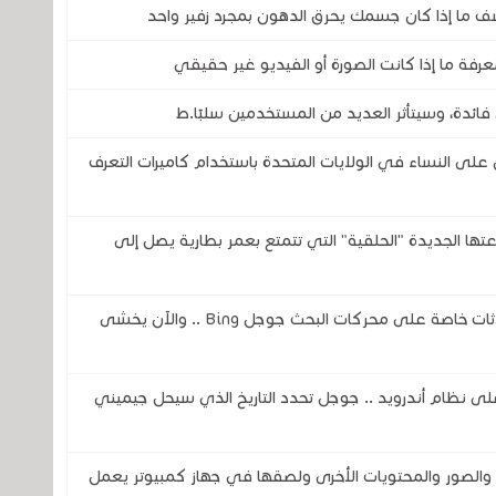
ف ما إذا كان جسمك يحرق الدهون بمجرد زفير واحد
رفة ما إذا كانت الصورة أو الفيديو غير حقيقي
فائدة، وسيتأثر العديد من المستخدمين سلبًا.ط
 النساء في الولايات المتحدة باستخدام كاميرات التعرف
تحدى شركتي سامسونج وOura بساعتها الجديدة "الحلقية" التي تتمتع بعمر بطارية يصل إلى
ثغرة في الذكاء الاصطناعي تكشف عن محادثات خاصة على محركات البحث جوجل Bing .. والآن يخشى
اً لمساعد جوجل ( Google Assistant) على نظام أندرويد .. جوجل تحدد التاريخ الذي سيحل جيميني
صور والمحتويات الأخرى ولصقها في جهاز كمبيوتر يعمل