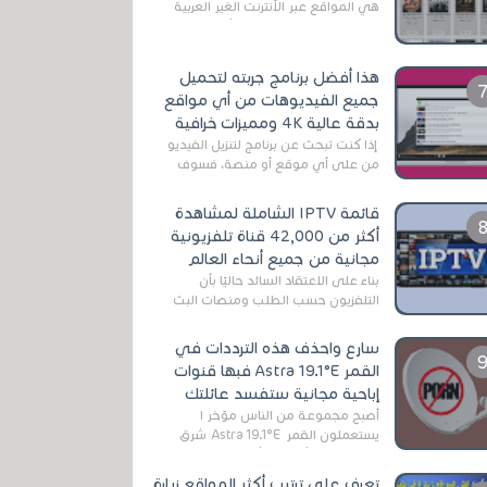
هي المواقع عبر الأنترنت الغير العربية
التي تقدم خدمة تحميل الأفلام على
التورنت ، ومعظم هذه المواقع ل...
هذا أفضل برنامج جربته لتحميل
جميع الفيديوهات من أي مواقع
بدقة عالية 4K ومميزات خرافية
إذا كنت تبحث عن برنامج لتنزيل الفيديو
من على أي موقع أو منصة، فسوف
تعثر على عدد لا منتهي من الروابط
الخاصة بالبرامج والتطبيقات في هذا
قائمة IPTV الشاملة لمشاهدة
المج...
أكثر من 42,000 قناة تلفزيونية
مجانية من جميع أنحاء العالم
بناءً على الاعتقاد السائد حاليًا بأن
التلفزيون حسب الطلب ومنصات البث
المباشر تتفوق على التلفزيون الرقمي
الأرضي التقليدي، يُعدّ IPTV-org خيار...
سارع واحذف هذه الترددات في
القمر Astra 19.1°E فبها قنوات
إباحية مجانية ستفسد عائلتك
أصبح مجموعة من الناس مؤخر ا
يستعملون القمر Astra 19.1°E شرق
وذلك بسبب أن هذا الأخير يتوفرعلى
قنوات مميزة جدا تنقل العديد من البرامج
تعرف على ترتيب أكثر المواقع زيارة