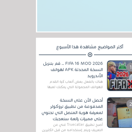
أكثر المواضيع مشاهدة هذا الأسبوع
FIFA 16 MOD 2026 .. قم بتنزيل
النسخة المحدثة APK لهواتف
الأندرويد
هناك بالفعل بعض ألعاب كرة القدم
للهواتف المحمولة التي يمكنك لعبها
رسميًا بتشكيلات مُحدثة لموسم
2025/2026v ومثال على ذلك ألعاب
أحصل الآن على النسخة
مثل EA Sports ...
المدفوعة من تطبيق تروكولر
لمعرفة هوية المتصل التي تحتوي
على مميزات رائعة ستعجبك
أصبح تطبيق Truecaller غني عن
التعريف ويتم إستخدامه من قبل الكثيرين