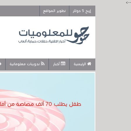
-->
إربح 5 دولار
تطوير المواقع
الرئيسية
أخبار
تدوينات معلوماتية
طفل يطلب 70 ألف مصاصة من أمازون عن طريق الخطأ باستخدام هاتف والدته. .. لم تسمح له أمازون بإعادته لأنه كان "طعامًا"