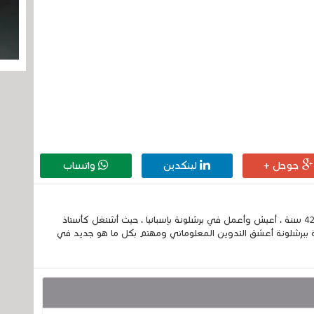
جوجل +
لينكدين
واتساب
إسمي الكامل الحسين مزواد ، مغربي الجنسية ، عمري 42 سنة ، أعيش وأعمل في برشلونة بإسبانيا ، حيث أشتغل كأستاذ
 ببرشلونة أعشق التدوين المعلوماتي ومهتم بكل ما هو جديد في