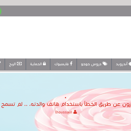
أندرويد
دروس حوحو
فايسبوك
الحماية
الربح
lhoussain