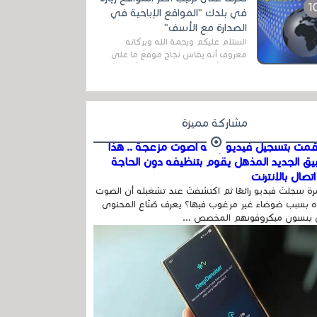
اله...
في بلدك "المواقع الإباحية في
الصدارة مع الأسف"
السلام عليكم ورحمة الله وبركاته
معروف أنه يقاس نجاح موقع ما على
شبكة الأنترنت بعدة مقاييس ، أهمها
عداد الزائرين للموقع، ويتم معرفة ذلك
في...
مشاركة مميزة
مت بتسجيل فيديو وفيه أصوت مزعجة .. هذا
بيق الجديد المذهل يقوم بتنظيفه دون الحاجة
تصال بالإنترنت
ة سجلتَ فيديو رائعًا ثم اكتشفتَ عند تشغيله أن الصوت
 بسبب ضوضاء غير مرغوب فيها؟ يعرف صُنّاع المحتوى
 ينسون ميكروفونهم المخصص ...