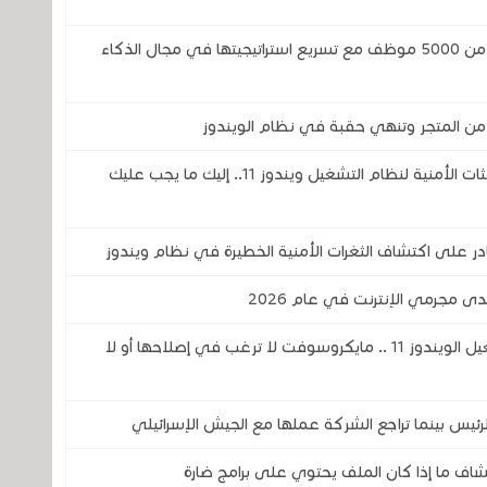
مايكروسوفت تثير المخاوف .. تسريح ما يقرب من 5000 موظف مع تسريع استراتيجيتها في مجال الذكاء
 من المتجر وتنهي حقبة في نظام الويندوز
مايكروسوفت تؤكد وجود مشاكل في التحديثات الأمنية لنظام التشغيل ويندوز 11.. إليك ما يجب عليك
على اكتشاف الثغرات الأمنية الخطيرة في نظام ويندوز
دى مجرمي الإنترنت في عام 2026
جوجل تكشف عن ثغرة أمنية في نظام التشغيل الويندوز 11 .. مايكروسوفت لا ترغب في إصلاحها أو لا
س بينما تراجع الشركة عملها مع الجيش الإسرائيلي
اف ما إذا كان الملف يحتوي على برامج ضارة