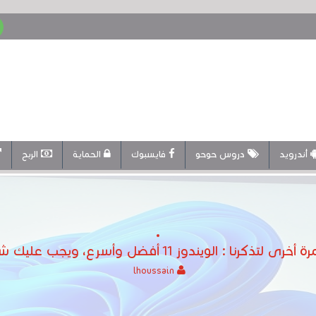
أندرويد
دروس حوحو
فايسبوك
الحماية
الربح
دوز 11 أفضل وأسرع، ويجب عليك شراء جهاز كمبيوتر آخر
lhoussain