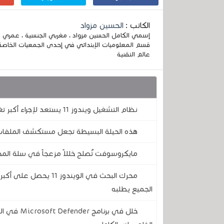
الكاتب :
الحسين مزواد
قسم المعلوميات الإبتدائي في إحدى الجمعيات الخاصة
عالم التقنية
قد يهمك أيضا :
نظام التشغيل ويندوز 11 يستعد لإجراء أكبر تغيير مرئي له منذ سنوات ..إليكم كل ما سيتغير
هذه الحيلة البسيطة تجعل مستكشف الملفات في الويندوز 
مايكروسوفت تُصلح خللاً مزعجاً في سلة المحذ
محرك البحث في الويندو
الجميع يطلبه