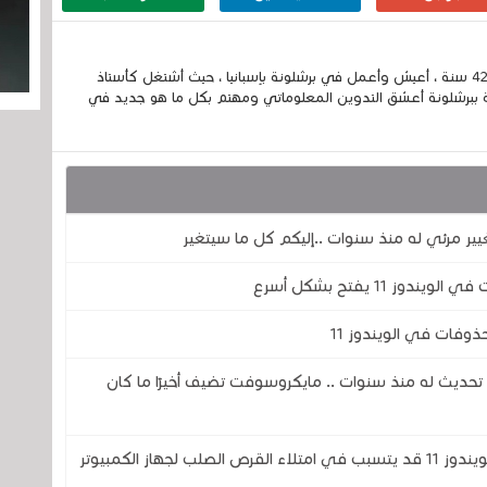
إسمي الكامل الحسين مزواد ، مغربي الجنسية ، عمري 42 سنة ، أعيش وأعمل في برشلونة بإسبانيا ، حيث أشتغل كأستاذ
 ببرشلونة أعشق التدوين المعلوماتي ومهتم بكل ما هو جديد في
11 يفتح بشكل أسرع
وفات في الويندوز 11
ز 11 يحصل على أكبر تحديث له منذ سنوات .. مايكروسوفت تضيف أخيرًا ما كان
خلل في برنامج Microsoft Defender في الويندوز 11 قد يتسبب في امتلاء القرص الصلب لجهاز الكمبيوتر