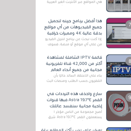
هي المواقع عبر الأنترنت الغير العربية
التي تقدم خدمة تحميل الأفلام على
التورنت ، ومعظم هذه المواقع ل...
هذا أفضل برنامج جربته لتحميل
جميع الفيديوهات من أي مواقع
بدقة عالية 4K ومميزات خرافية
إذا كنت تبحث عن برنامج لتنزيل الفيديو
من على أي موقع أو منصة، فسوف
تعثر على عدد لا منتهي من الروابط
الخاصة بالبرامج والتطبيقات في هذا
قائمة IPTV الشاملة لمشاهدة
المج...
أكثر من 42,000 قناة تلفزيونية
مجانية من جميع أنحاء العالم
بناءً على الاعتقاد السائد حاليًا بأن
التلفزيون حسب الطلب ومنصات البث
المباشر تتفوق على التلفزيون الرقمي
الأرضي التقليدي، يُعدّ IPTV-org خيار...
سارع واحذف هذه الترددات في
القمر Astra 19.1°E فبها قنوات
إباحية مجانية ستفسد عائلتك
أصبح مجموعة من الناس مؤخر ا
يستعملون القمر Astra 19.1°E شرق
وذلك بسبب أن هذا الأخير يتوفرعلى
قنوات مميزة جدا تنقل العديد من البرامج
تعرف على ترتيب أكثر المواقع زيارة