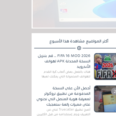
أكثر المواضيع مشاهدة هذا الأسبوع
FIFA 16 MOD 2026 .. قم بتنزيل
النسخة المحدثة APK لهواتف
الأندرويد
هناك بالفعل بعض ألعاب كرة القدم
للهواتف المحمولة التي يمكنك لعبها
رسميًا بتشكيلات مُحدثة لموسم
2025/2026v ومثال على ذلك ألعاب
أحصل الآن على النسخة
مثل EA Sports ...
المدفوعة من تطبيق تروكولر
لمعرفة هوية المتصل التي تحتوي
على مميزات رائعة ستعجبك
أصبح تطبيق Truecaller غني عن
التعريف ويتم إستخدامه من قبل الكثيرين