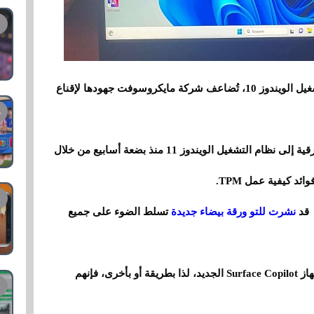
مع بقاء أشهر قليلة فقط حتى انتهاء دعم نظام التشغيل الويندوز 10، تُضاعف شركة مايكروسوفت جهودها لإقناع
تحاول شركة مايكروسوفت إقناع المستخدمين بالترقية إلى نظام التشغيل الويندوز 11 منذ بضعة أسابيع من خلال
 كيفية عمل TPM.
 قد
نشرت للتو ورقة بيضاء جديدة
تسلط الضوء على جميع
في الأساس، هذه المرة، يتحدثون حتى عن فوائد جهاز Surface Copilot الجديد، لذا بطريقة أو بأخرى، فإنهم