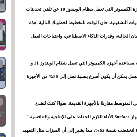
تقول الشركة : "في 14 أكتوبر 2025، ستتوقف أجهزة الكمبيوتر التي تعمل بنظام الويندوز 10 عن تلقي تحديثات
ديات التشغيلية. حان الوقت للتخطيط لخطوتك التالية. هذه
ان الحالية، وقدرات الذكاء الاصطناعي، واحتياجات العمل
كما قدمت مايكروسوفت أرقامًا تفصيلية حول كيفية مساعدة أجهزة الكمبيوتر التي تعمل بنظام الويندوز 11 و
+Copilot ، حيث أشاروا في الأساس إلى أن سير العمل يمكن أن يكون أسرع بنسبة تصل إلى 50% من الأجهزة
سير العمل أسرع بنسبة تصل إلى 50% في المتوسط ​​مقارنةً بالأجهزة القديمة. سواءً كنتَ تُنشئ
افسية."
وعلاوة على ذلك، يضيف التقرير أن الحوادث الأمنية انخفضت بنسبة 62%، مما يشير إلى أن الميزات مثل التمهيد