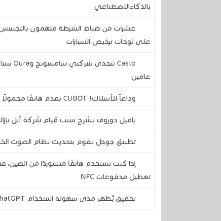
بالذكاءالاصطناعي
عشرات من ضباط الشرطة متهمون بالتجسس على
على لوحات ترخيص السيارات
Casio ت
عامين
وداعاً للأسلاك! CUBOT تقدم هاتفًا محمولًا متينًا لن تضطر أبدًا إلى تركه يشحن
بافيل دوروف يشرح سبب قيام شركة آبل بإزالة
تطبيق جوجل يقوم بتحديث نظام الصوت الخ
إذا كنت تستخدم هاتفًا مستوردًا من الصين، 
تعطيل مدفوعات NFC
تحقيق يُظهر مدى سهولة استخدام ChatGPT وGemini وCopilot لإنشاء أخبار مزيفة