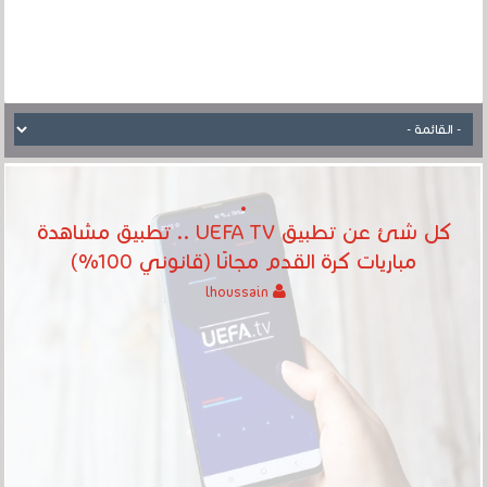
كل شئ عن تطبيق UEFA TV .. تطبيق مشاهدة
مباريات كرة القدم مجانًا (قانوني 100%)
lhoussain