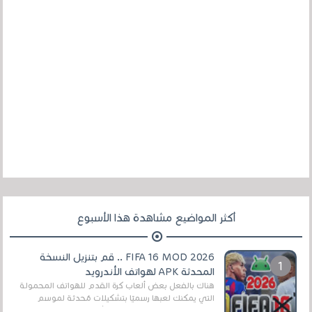
أكثر المواضيع مشاهدة هذا الأسبوع
FIFA 16 MOD 2026 .. قم بتنزيل النسخة
المحدثة APK لهواتف الأندرويد
هناك بالفعل بعض ألعاب كرة القدم للهواتف المحمولة
التي يمكنك لعبها رسميًا بتشكيلات مُحدثة لموسم
2025/2026v ومثال على ذلك ألعاب مثل EA Sports ...