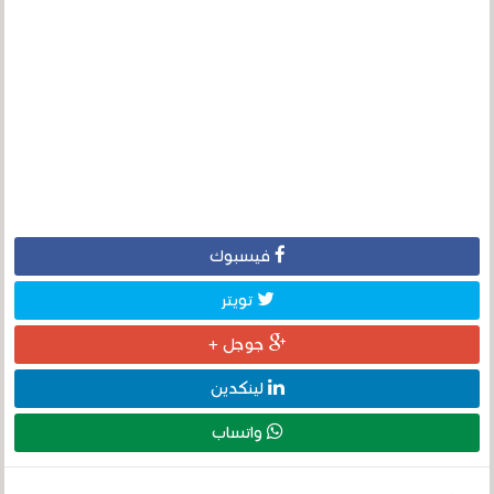
فيسبوك
تويتر
جوجل +
لينكدين
واتساب