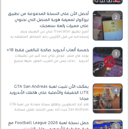
أحصل الآن على النسخة المدفوعة من تطبيق
تروكولر لمعرفة هوية المتصل التي تحتوي
على مميزات رائعة ستعجبك
أصبح تطبيق Truecaller غني عن التعريف ويتم
إستخدامه من قبل الكثيرين رغم المخاطر المتعلقه به
وذلك من أجل التخلص من المضايقات الكثيرة في
العال...
خمسة ألعاب أندرويد صالحة للبالغين فقط 18+
يوجد في متجر غوغل بلاي عدد كبير من تطبيقات
أندرويد ، لذلك ليس من الغريب العثور عليها لجميع
أنواع الجماهير. هذه المرة نقدم 5 ألعاب أند...
يمكنك الآن تثبيت لعبة GTA San Andreas
LITE الخفيفة والأصلية على هاتفك الأندرويد
مجانا
قام أحد المطورين بإطلاق نسخة معدلة من لعبة GTA
San Andreas حيث أخد بعين الإعتبار تقليل مساحة
اللعبة وجعلها خفيفة LITE لهواتف الأندرويد ، وق...
حمل نسخة لعبة Football League 2026 مع
فرق حقيقية للأندرويد .. دليل التثبيت