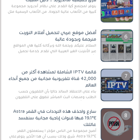
يتوفر لمجتمع كرة القدم على نظام أندرويد مجموعة
كبيرة من الألعاب عالية الجودة. من الألعاب الرسمية مثل
EA Sports FC 26 (المعروفة سابقًا باسم ...
أفضل موقع عربي لتحميل أفلام التورنت
مترجمة وبجودة عالية
السلام عليكم ورحمة الله وبركاته كثيرة هي المواقع
عبر الأنترنت الغير العربية التي تقدم خدمة تحميل
الأفلام على التورنت ، ومعظم هذه المواقع ل...
قائمة IPTV الشاملة لمشاهدة أكثر من
42,000 قناة تلفزيونية مجانية من جميع أنحاء
العالم
بناءً على الاعتقاد السائد حاليًا بأن التلفزيون حسب
الطلب ومنصات البث المباشر تتفوق على التلفزيون
الرقمي الأرضي التقليدي، يُعدّ IPTV-org خيار...
سارع واحذف هذه الترددات في القمر Astra
19.1°E فبها قنوات إباحية مجانية ستفسد
عائلتك
أصبح مجموعة من الناس مؤخر ا يستعملون القمر
Astra 19.1°E شرق وذلك بسبب أن هذا الأخير يتوفرعلى