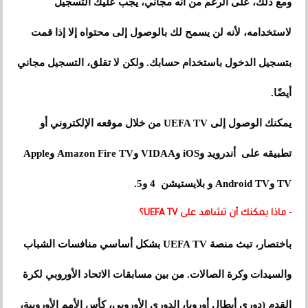
ومع ذلك، على الرغم من أنه مجاني، يجب عليك التسجيل
لاستخدامه، لأنه لن يسمح لك بالوصول إلى محتواه إلا إذا قمت
بتسجيل الدخول باستخدام حسابك. ولكن لا تقلق، التسجيل مجاني
أيضًا.
يمكنك الوصول إلى UEFA TV من خلال موقعه الإلكتروني أو
تطبيقه على أندرويد وiOS وVIDAA وAmazon Fire TV وApple
TV وAndroid TV و بلايستيشن 4 و5.
- ماذا يمكنك أن تشاهد على UEFA TV؟
باختصار، تبث منصة UEFA TV بشكل أساسي منافسات الشباب
والسيدات وكرة الصالات. من بين مسابقات الاتحاد الأوروبي لكرة
القدم (دوري أبطال أوروبا، الدوري الأوروبي، كأس الأمم الأوروبية،