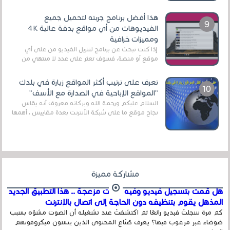
قنوات مميزة جدا تنقل العديد من البرامج اله...
هذا أفضل برنامج جربته لتحميل جميع
الفيديوهات من أي مواقع بدقة عالية 4K
ومميزات خرافية
إذا كنت تبحث عن برنامج لتنزيل الفيديو من على أي
موقع أو منصة، فسوف تعثر على عدد لا منتهي من
الروابط الخاصة بالبرامج والتطبيقات في هذا المج...
تعرف على ترتيب أكثر المواقع زيارة في بلدك
"المواقع الإباحية في الصدارة مع الأسف"
السلام عليكم ورحمة الله وبركاته معروف أنه يقاس
نجاح موقع ما على شبكة الأنترنت بعدة مقاييس ، أهمها
عداد الزائرين للموقع، ويتم معرفة ذلك في...
مشاركة مميزة
هل قمت بتسجيل فيديو وفيه أصوت مزعجة .. هذا التطبيق الجديد
المذهل يقوم بتنظيفه دون الحاجة إلى اتصال بالإنترنت
كم مرة سجلتَ فيديو رائعًا ثم اكتشفتَ عند تشغيله أن الصوت مشوّه بسبب
ضوضاء غير مرغوب فيها؟ يعرف صُنّاع المحتوى الذين ينسون ميكروفونهم