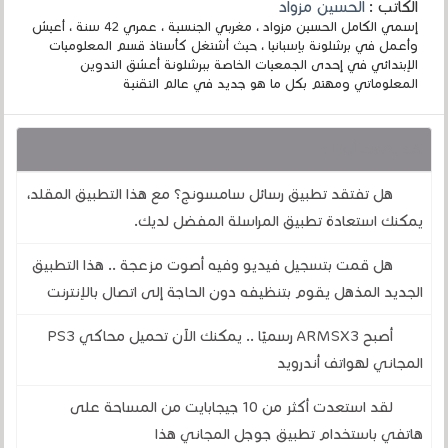
الكاتب :
الحسين مزواد
إسمي الكامل الحسين مزواد ، مغربي الجنسية ، عمري 42 سنة ، أعيش
وأعمل في برشلونة بإسبانيا ، حيث أشتغل كأستاذ قسم المعلوميات
الإبتدائي في إحدى الجمعيات الخاصة ببرشلونة أعشق التدوين
المعلوماتي ومهتم بكل ما هو جديد في عالم التقنية
قد يهمك أيضا :
هل تفتقد تطبيق رسائل سامسونج؟ مع هذا التطبيق المقلد،
يمكنك استعادة تطبيق المراسلة المفضل لديك.
هل قمت بتسجيل فيديو وفيه أصوت مزعجة .. هذا التطبيق
الجديد المذهل يقوم بتنظيفه دون الحاجة إلى اتصال بالإنترنت
أصبح ARMSX3 رسميًا .. يمكنك الآن تحميل محاكي PS3
المجاني لهواتف أندرويد
لقد استعدت أكثر من 10 جيجابايت من المساحة على
هاتفي باستخدام تطبيق جوجل المجاني هذا