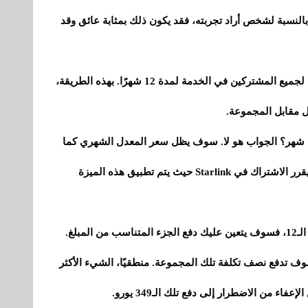
تثمارًا كبيرًا، إذ بلغت تكلفته 349 يورو. بالنسبة لشخص أراد تجربته، فقد يكون ذلك بمثابة عائق وقد
والآن قررت شركة Starlink تقديم المجموعة مجانًا لجميع المشتركين في الخدمة لمدة 12 شهرًا. بهذه الطريقة،
ل مقابل المجموعة.
كل شهر؟ الجواب هو لا. سوف يظل سعر المعدل الشهري كما
هو. وبالتالي، فإن هذه المزايا هي فقط لكل عميل يقرر الاشتراك في Starlink حيث يتم تطبيق هذه الميزة
إذا قررت لأي سبب إلغاء اشتراكك قبل تلك الأشهر الـ12، فسوف يتعين عليك دفع الجزء المتناسب من المبلغ.
، إذا كنت هناك لمدة 6 أشهر، فسوف تدفع نصف تكلفة تلك المجموعة. منطقيًا، الشيء الأكثر
اء من الاضطرار إلى دفع تلك الـ349 يورو.