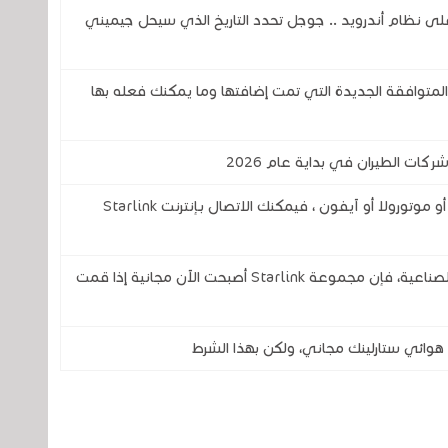
اً لمساعد جوجل ( Google Assistant) على نظام أندرويد .. جوجل تحدد التاريخ الذي سيحل جيميني
ة الهواتف المتوافقة الجديدة التي تمت إضافتها وما يمكنك فعله بها
إذا كان لديك أحد هواتف سامسونغ أو غوغل أو موتورولا أو آيفون ، فيمكنك الاتصال بـإنترنت Starlink
إذا كنت ترغب في تجربة الإنترنت عبر الأقمار الصناعية، فإن مجموعة Starlink أصبحت الآن مجانية إذا قمت