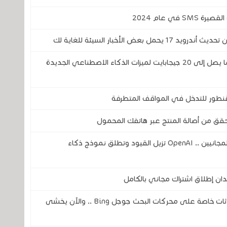
 الأخبار السيئة للغاية لك
ويندوز 11 .. متصفحا كروم وإيدج قد يحجزان ما يصل إلى 20 جيجابايت لميزات الذكاء الاصطناعي الجديدة
لقنطور للتدخل في المواقف المتطرفة
لتحقق من أصالة المنتج عبر هاتفك المحمول
خدمة ChatGPT غير محدودة للمستخدمين المجانيين .. OpenAI تزيل القيود وتطلق نموذج ذكاء
ان إطلاق اشتراك مجاني بالكامل
ثغرة في الذكاء الاصطناعي تكشف عن محادثات خاصة على محركات البحث جوجل Bing .. والآن يخشى