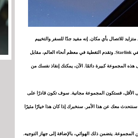
ل متزايد للاتصال بأي مكان. إنه مفيد جدًا للسفر والتخييم
والمنزل الثاني وما إلى ذلك. الشركة الأكثر شهرة هي Starlink. وتقدم التغطية في معظم أنحاء العالم، مقابل
ذه المجموعة كبيرة دائمًا. الآن، يمكنك إنقاذ نفسك من
راك في Starlink لمدة 12 شهرًا على الأقل، فستكون المجموعة مجانية. سوف تكون قادرًا على
سنتحدث معك عن هذا الأمر. سنخبرك إذا كان هذا خيارًا مثيرًا
Starli كان عليك دفع ثمن المجموعة. يتضمن ذلك الهوائي، بالإضافة إلى جهاز التوجيه.