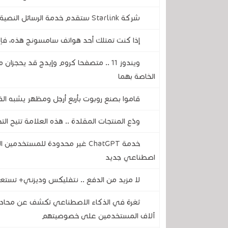
شركة Starlink ستقدم خدمة الرسائل النصية القصيرة SMS في عام 2024
إذا كنت تمتلك أحد هواتف سامسونج هذه، فإن تحديث أندرويد 17 يحمل بعض
الخاصة بهما
قاموا بصنع روبوت بأربع أرجل ومظهر يشبه ا
ودّع المنتجات المقلدة .. هذه العلامة تتيح ا
اصطناعي جديد
لا مزيد من الدفع .. نتفليكس وديزني+ تستعد
آلاف المستخدمين على خصوصيتهم