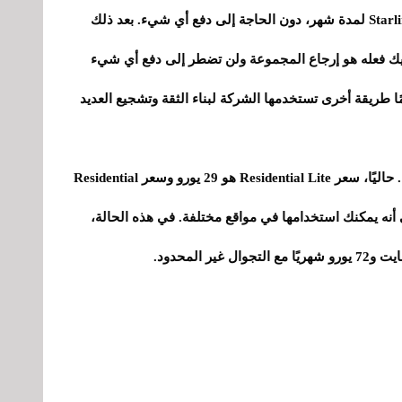
نقطة أخرى مثيرة للاهتمام هي أنه يمكنك تجربة Starlink لمدة شهر، دون الحاجة إلى دفع أي شيء. بعد ذلك
ليك فعله هو إرجاع المجموعة ولن تضطر إلى دفع أي شيء
 وتعد هذه التجارب التي تستمر لمدة 30 يومًا طريقة أخرى تستخدمها الشركة لبناء الثقة وتشجيع العديد
سيعتمد السعر الشهري على الإشتراك الذي تختاره. حاليًا، سعر Residential Lite هو 29 يورو وسعر Residential
ما يعني أنه يمكنك استخدامها في مواقع مختلفة. في هذه الحالة،