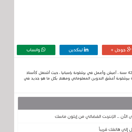
جوجل +
لينكدين
واتساب
إسمي الكامل الحسين مزواد ، مغربي الجنسية ، عمري 42 سنة ، أعيش وأعمل في برشلونة بإسبانيا ، حيث أشتغل كأستاذ
 ببرشلونة أعشق التدوين المعلوماتي ومهتم بكل ما هو جديد في