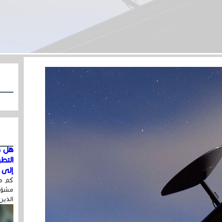
هل ق
التط
إلى ا
كم مر
مشوّه
الذين