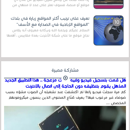
موقع أو منصة، فسوف تعثر على عدد لا منتهي من
الروابط الخاصة بالبرامج والتطبيقات في هذا المج...
تعرف على ترتيب أكثر المواقع زيارة في بلدك
"المواقع الإباحية في الصدارة مع الأسف"
السلام عليكم ورحمة الله وبركاته معروف أنه يقاس
نجاح موقع ما على شبكة الأنترنت بعدة مقاييس ، أهمها
عداد الزائرين للموقع، ويتم معرفة ذلك في...
مشاركة مميزة
هل قمت بتسجيل فيديو وفيه أصوت مزعجة .. هذا التطبيق الجديد
المذهل يقوم بتنظيفه دون الحاجة إلى اتصال بالإنترنت
كم مرة سجلتَ فيديو رائعًا ثم اكتشفتَ عند تشغيله أن الصوت مشوّه بسبب
ضوضاء غير مرغوب فيها؟ يعرف صُنّاع المحتوى الذين ينسون ميكروفونهم
المخصص ...