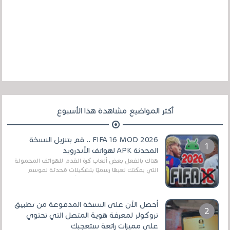
أكثر المواضيع مشاهدة هذا الأسبوع
FIFA 16 MOD 2026 .. قم بتنزيل النسخة
المحدثة APK لهواتف الأندرويد
هناك بالفعل بعض ألعاب كرة القدم للهواتف المحمولة
التي يمكنك لعبها رسميًا بتشكيلات مُحدثة لموسم
2025/2026v ومثال على ذلك ألعاب مثل EA Sports ...
أحصل الآن على النسخة المدفوعة من تطبيق
تروكولر لمعرفة هوية المتصل التي تحتوي
على مميزات رائعة ستعجبك