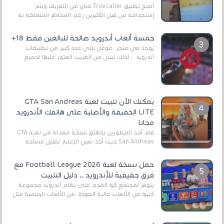
أصبح تطبيق Truecaller غني عن التعريف ويتم
إستخدامه من قبل الكثيرين رغم المخاطر المتعلقه به
وذلك من أجل التخلص من المضايقات الكثيرة في
العال...
خمسة ألعاب أندرويد صالحة للبالغين فقط 18+
يوجد في متجر غوغل بلاي عدد كبير من تطبيقات
أندرويد ، لذلك ليس من الغريب العثور عليها لجميع
أنواع الجماهير. هذه المرة نقدم 5 ألعاب أند...
يمكنك الآن تثبيت لعبة GTA San Andreas
LITE الخفيفة والأصلية على هاتفك الأندرويد
مجانا
قام أحد المطورين بإطلاق نسخة معدلة من لعبة GTA
San Andreas حيث أخد بعين الإعتبار تقليل مساحة
اللعبة وجعلها خفيفة LITE لهواتف الأندرويد ، وق...
حمل نسخة لعبة Football League 2026 مع
فرق حقيقية للأندرويد .. دليل التثبيت
يتوفر لمجتمع كرة القدم على نظام أندرويد مجموعة
كبيرة من الألعاب عالية الجودة. من الألعاب الرسمية مثل
EA Sports FC 26 (المعروفة سابقًا باسم ...