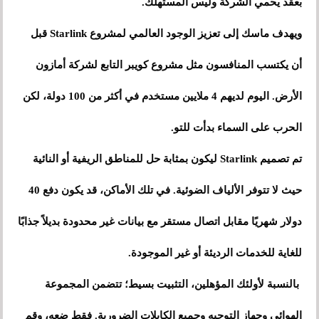
بعقد يحمي الشركة وليس المستهلك.
ويهدف ماسك إلى تعزيز الوجود العالمي لمشروع Starlink قبل
أن يكتسب المنافسون مثل مشروع كويبر التابع لشركة أمازون
الأرض. اليوم لديهم 4 ملايين مستخدم في أكثر من 100 دولة، لكن
الحرب على السماء بدأت للتو.
تم تصميم Starlink ليكون بمثابة حل للمناطق الريفية أو النائية
حيث لا تتوفر الألياف الضوئية. في تلك الأماكن، قد يكون دفع 40
دولار شهريًا مقابل اتصال مستقر مع بيانات غير محدودة بديلاً جذابًا
للغاية للخدمات الرديئة أو غير الموجودة.
بالنسبة لأولئك المؤهلين، التثبيت بسيط؛ تتضمن المجموعة
الهوائي وجهاز التوجيه وجميع الكابلات الضرورية. فقط ضعه، وقم