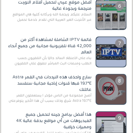
أفضل موقع عربي لتحميل أفلام التورنت
مترجمة وبجودة عالية
السلام عليكم ورحمة الله وبركاته كثيرة هي المواقع
عبر الأنترنت الغير العربية التي تقدم خدمة تحميل
الأفلام على التورنت ، ومعظم هذه المواقع ل...
قائمة IPTV الشاملة لمشاهدة أكثر من
42,000 قناة تلفزيونية مجانية من جميع أنحاء
العالم
بناءً على الاعتقاد السائد حاليًا بأن التلفزيون حسب
الطلب ومنصات البث المباشر تتفوق على التلفزيون
الرقمي الأرضي التقليدي، يُعدّ IPTV-org خيار...
سارع واحذف هذه الترددات في القمر Astra
19.1°E فبها قنوات إباحية مجانية ستفسد
عائلتك
أصبح مجموعة من الناس مؤخر ا يستعملون القمر
Astra 19.1°E شرق وذلك بسبب أن هذا الأخير يتوفرعلى
قنوات مميزة جدا تنقل العديد من البرامج اله...
هذا أفضل برنامج جربته لتحميل جميع
الفيديوهات من أي مواقع بدقة عالية 4K
ومميزات خرافية
إذا كنت تبحث عن برنامج لتنزيل الفيديو من على أي