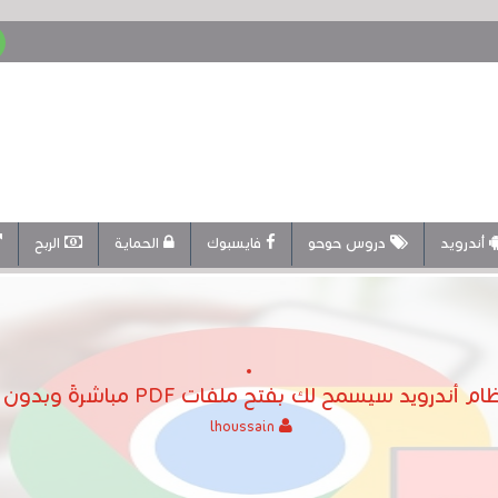
أندرويد
دروس حوحو
فايسبوك
الحماية
الربح
يسمح لك بفتح ملفات PDF مباشرةً وبدون الحاجة إلى التطبيقات
lhoussain