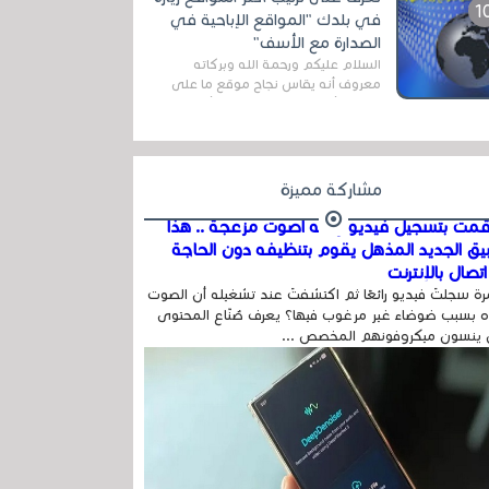
المج...
في بلدك "المواقع الإباحية في
الصدارة مع الأسف"
السلام عليكم ورحمة الله وبركاته
معروف أنه يقاس نجاح موقع ما على
شبكة الأنترنت بعدة مقاييس ، أهمها
عداد الزائرين للموقع، ويتم معرفة ذلك
في...
مشاركة مميزة
مت بتسجيل فيديو وفيه أصوت مزعجة .. هذا
بيق الجديد المذهل يقوم بتنظيفه دون الحاجة
تصال بالإنترنت
ة سجلتَ فيديو رائعًا ثم اكتشفتَ عند تشغيله أن الصوت
 بسبب ضوضاء غير مرغوب فيها؟ يعرف صُنّاع المحتوى
 ينسون ميكروفونهم المخصص ...