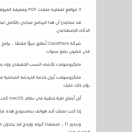
3 مواقع لمقارنة ملفات PDF ومعرفة الفروقات الصغيرة في الكلمات واكتشافها بسرعة
الذكاء الإصطناعي
شركة Cloudflare تُطلق تنبؤًا مقل
في غضون بضع سنوات
مايكروسوفت تكشف السبب الحقيقي وراء بطء 
يؤثر ذلك عليك
أبل تُصلح ثغرة خطيرة في نظام macOS كانت تسمح بالوصول إلى جهاز Mac عبر مشاركة الشاشة
إذا كنت تمتلك أحد هواتف سامسونج هذه، فإن تحديث أندرويد 17 يحمل بعض