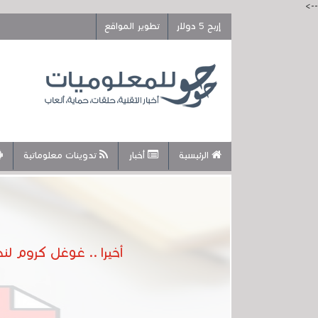
-->
إربح 5 دولار
تطوير المواقع
الرئيسية
أخبار
تدوينات معلوماتية
أخيرا .. غوغل كروم لنظام أندرويد س