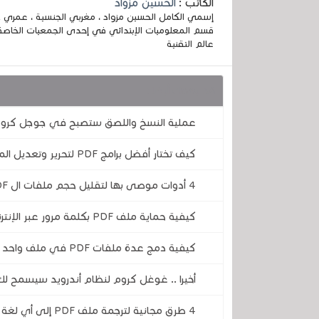
الكاتب :
الحسين مزواد
قسم المعلوميات الإبتدائي في إحدى الجمعيات الخاصة
عالم التقنية
قد يهمك أيضا :
عملية النسخ واللصق ستصبح في جوجل كروم 
كيف تختار أفضل برامج PDF لتحرير وتعديل الملفات؟
4 أدوات موصى بها لتقليل حجم ملفات ال PDF
كيفية حماية ملف PDF بكلمة مرور عبر الإنترنت مجانًا وبدون تنزبل أي شئ
كيفية دمج عدة ملفات PDF في ملف واحد مجانًا وبدون تثبيت أي شيء بهذه الأداة من Adobe
أخيرا .. غوغل كروم لنظام أندرويد سيسمح لك بفتح ملفات PDF مباشرةً وبدو
4 طرق مجانية لترجمة ملف PDF إلى أي لغة تريدها