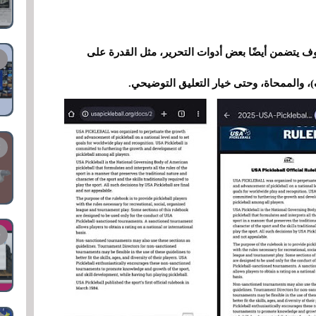
يس مجرد قارئ PDF بسيط؛ وسوف يتضمن أيضًا بعض أدوات التحرير، مثل القدرة على
، والممحاة، وحتى خيار التعليق التوضيحي.