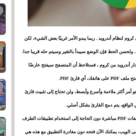
أخبار جيدة لك: يمكنك فتح مستندات PDF في كروم لنظام أندرويد . ربما يبدو الأمر غريبًا بعض الشيء، لكن
. ولحسن الحظ فإن الوضع سيبدأ بالتغير وسيتم حله قريبا جدا.
ذا: إذا حاولت فتح ملف PDF في إصدار أندرويد من كروم ، فستلاحظ أن المتصفح سيفتح عارضًا
أي قارئ PDF.
أمر أكثر ملاءمة وأسرع وأبسط، ولن تحتاج إلى تثبيت قارئ
تم التأكيد أن كروم لنظام أندرويد يسمح لك بفتح ملفات PDF مباشرة دون الحاجة إلى استخدام تطبيقات الطرف
ث. وهذا يعني أنه عند العثور على ملف PDF على الويب، يمكنك الآن فتحه دون مغادرة التطبيق مع هذه هي