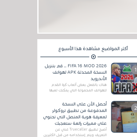
أكثر المواضيع مشاهدة هذا الأسبوع
FIFA 16 MOD 2026 .. قم بتنزيل
النسخة المحدثة APK لهواتف
الأندرويد
هناك بالفعل بعض ألعاب كرة القدم
للهواتف المحمولة التي يمكنك لعبها
رسميًا بتشكيلات مُحدثة لموسم
2025/2026v ومثال على ذلك ألعاب
أحصل الآن على النسخة
مثل EA Sports ...
المدفوعة من تطبيق تروكولر
لمعرفة هوية المتصل التي تحتوي
على مميزات رائعة ستعجبك
أصبح تطبيق Truecaller غني عن
التعريف ويتم إستخدامه من قبل الكثيرين