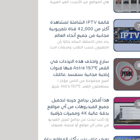
هي المواقع عبر الأنترنت الغير العربية
التي تقدم خدمة تحميل الأفلام على
التورنت ، ومعظم هذه المواقع ل...
قائمة IPTV الشاملة لمشاهدة
أكثر من 42,000 قناة تلفزيونية
مجانية من جميع أنحاء العالم
بناءً على الاعتقاد السائد حاليًا بأن
التلفزيون حسب الطلب ومنصات البث
المباشر تتفوق على التلفزيون الرقمي
الأرضي التقليدي، يُعدّ IPTV-org خيار...
سارع واحذف هذه الترددات في
القمر Astra 19.1°E فبها قنوات
إباحية مجانية ستفسد عائلتك
أصبح مجموعة من الناس مؤخر ا
يستعملون القمر Astra 19.1°E شرق
وذلك بسبب أن هذا الأخير يتوفرعلى
قنوات مميزة جدا تنقل العديد من البرامج
هذا أفضل برنامج جربته لتحميل
اله...
جميع الفيديوهات من أي مواقع
بدقة عالية 4K ومميزات خرافية
إذا كنت تبحث عن برنامج لتنزيل الفيديو
من على أي موقع أو منصة، فسوف
تعثر على عدد لا منتهي من الروابط
الخاصة بالبرامج والتطبيقات في هذا
تعرف على ترتيب أكثر المواقع زيارة