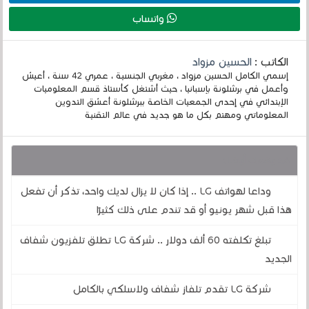
واتساب
الكاتب :
الحسين مزواد
إسمي الكامل الحسين مزواد ، مغربي الجنسية ، عمري 42 سنة ، أعيش
وأعمل في برشلونة بإسبانيا ، حيث أشتغل كأستاذ قسم المعلوميات
الإبتدائي في إحدى الجمعيات الخاصة ببرشلونة أعشق التدوين
المعلوماتي ومهتم بكل ما هو جديد في عالم التقنية
قد يهمك أيضا :
وداعا لهواتف LG .. إذا كان لا يزال لديك واحد، تذكر أن تفعل
هذا قبل شهر يونيو أو قد تندم على ذلك كثيرًا
تبلغ تكلفته 60 ألف دولار .. شركة LG تطلق تلفزيون شفاف
الجديد
شركة LG تقدم تلفاز شفاف ولاسلكي بالكامل