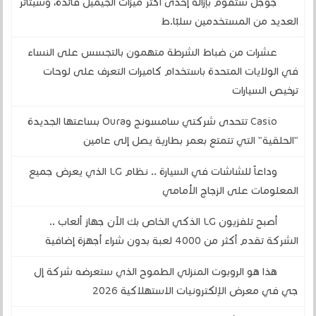
جوجل ستقوم بإزالة إحدى أكثر ميزات الجيميل فائدة، وسيتأثر
العديد من المستخدمين سلبًا.ط
عشرات من ضباط الشرطة متهمون بالتجسس على النساء
في الولايات المتحدة باستخدام كاميرات التعرف على لوحات
ترخيص السيارات
Casio تتحدى شركتي سامسونج وOura بساعتها الجديدة
"الحلقية" التي تتمتع بعمر بطارية يصل إلى عامين
وداعاً للشاشات في السيارة .. نظام LG الذي يعرض جميع
المعلومات على الزجاج الأمامي
أصبح تلفزيون LG الذكي الخاص بك الآن جهاز ألعاب ..
الشركة تقدم أكثر من 4000 لعبة بدون شراء أجهزة إضافية
هذا هو الروبوت المنزلي الطموح الذي ستعرضه شركة إل
جي في معرض الإلكترونيات الاستهلاكية 2026