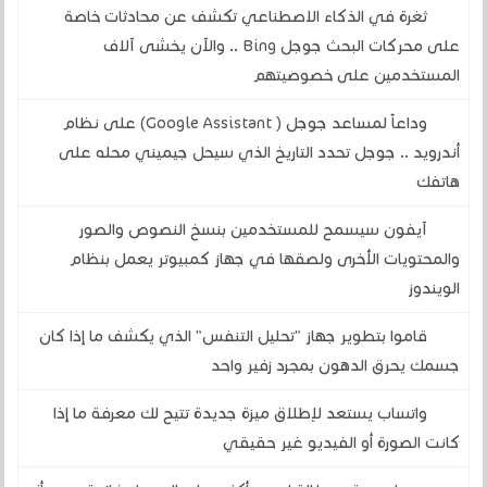
ثغرة في الذكاء الاصطناعي تكشف عن محادثات خاصة
على محركات البحث جوجل Bing .. والآن يخشى آلاف
المستخدمين على خصوصيتهم
وداعاً لمساعد جوجل ( Google Assistant) على نظام
أندرويد .. جوجل تحدد التاريخ الذي سيحل جيميني محله على
هاتفك
آيفون سيسمح للمستخدمين بنسخ النصوص والصور
والمحتويات الأخرى ولصقها في جهاز كمبيوتر يعمل بنظام
الويندوز
قاموا بتطوير جهاز "تحليل التنفس" الذي يكشف ما إذا كان
جسمك يحرق الدهون بمجرد زفير واحد
واتساب يستعد لإطلاق ميزة جديدة تتيح لك معرفة ما إذا
كانت الصورة أو الفيديو غير حقيقي