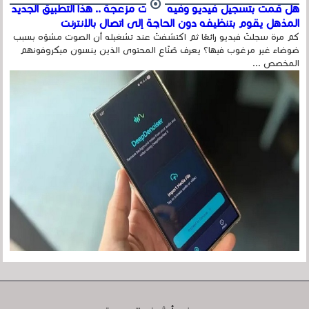
هل قمت بتسجيل فيديو وفيه أصوت مزعجة .. هذا التطبيق الجديد
المذهل يقوم بتنظيفه دون الحاجة إلى اتصال بالإنترنت
كم مرة سجلتَ فيديو رائعًا ثم اكتشفتَ عند تشغيله أن الصوت مشوّه بسبب
ضوضاء غير مرغوب فيها؟ يعرف صُنّاع المحتوى الذين ينسون ميكروفونهم
المخصص ...