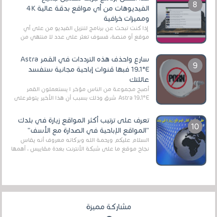
الفيديوهات من أي مواقع بدقة عالية 4K
ومميزات خرافية
إذا كنت تبحث عن برنامج لتنزيل الفيديو من على أي
موقع أو منصة، فسوف تعثر على عدد لا منتهي من
الروابط الخاصة بالبرامج والتطبيقات في هذا المج...
سارع واحذف هذه الترددات في القمر Astra
19.1°E فبها قنوات إباحية مجانية ستفسد
عائلتك
أصبح مجموعة من الناس مؤخر ا يستعملون القمر
Astra 19.1°E شرق وذلك بسبب أن هذا الأخير يتوفرعلى
قنوات مميزة جدا تنقل العديد من البرامج اله...
تعرف على ترتيب أكثر المواقع زيارة في بلدك
"المواقع الإباحية في الصدارة مع الأسف"
السلام عليكم ورحمة الله وبركاته معروف أنه يقاس
نجاح موقع ما على شبكة الأنترنت بعدة مقاييس ، أهمها
عداد الزائرين للموقع، ويتم معرفة ذلك في...
مشاركة مميزة