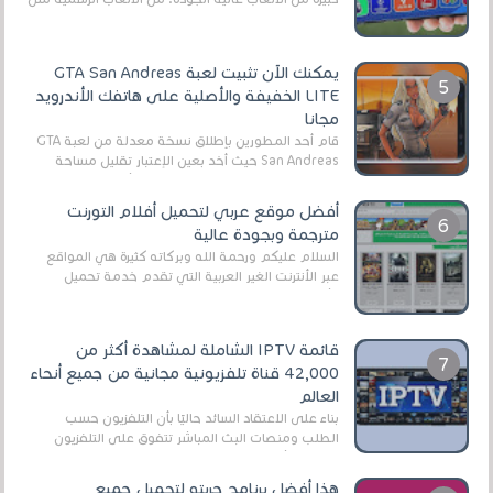
EA Sports FC 26 (المعروفة سابقًا باسم ...
يمكنك الآن تثبيت لعبة GTA San Andreas
LITE الخفيفة والأصلية على هاتفك الأندرويد
مجانا
قام أحد المطورين بإطلاق نسخة معدلة من لعبة GTA
San Andreas حيث أخد بعين الإعتبار تقليل مساحة
اللعبة وجعلها خفيفة LITE لهواتف الأندرويد ، وق...
أفضل موقع عربي لتحميل أفلام التورنت
مترجمة وبجودة عالية
السلام عليكم ورحمة الله وبركاته كثيرة هي المواقع
عبر الأنترنت الغير العربية التي تقدم خدمة تحميل
الأفلام على التورنت ، ومعظم هذه المواقع ل...
قائمة IPTV الشاملة لمشاهدة أكثر من
42,000 قناة تلفزيونية مجانية من جميع أنحاء
العالم
بناءً على الاعتقاد السائد حاليًا بأن التلفزيون حسب
الطلب ومنصات البث المباشر تتفوق على التلفزيون
الرقمي الأرضي التقليدي، يُعدّ IPTV-org خيار...
هذا أفضل برنامج جربته لتحميل جميع