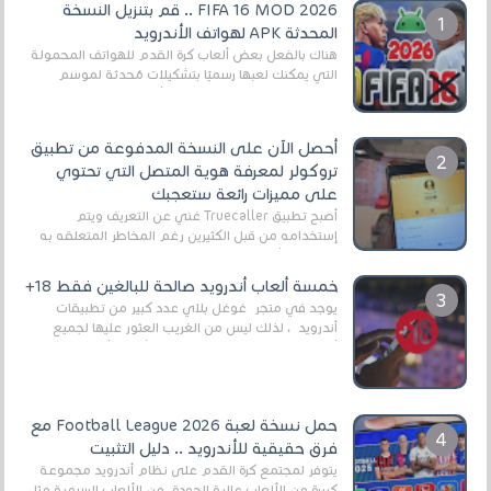
FIFA 16 MOD 2026 .. قم بتنزيل النسخة
المحدثة APK لهواتف الأندرويد
هناك بالفعل بعض ألعاب كرة القدم للهواتف المحمولة
التي يمكنك لعبها رسميًا بتشكيلات مُحدثة لموسم
2025/2026v ومثال على ذلك ألعاب مثل EA Sports ...
أحصل الآن على النسخة المدفوعة من تطبيق
تروكولر لمعرفة هوية المتصل التي تحتوي
على مميزات رائعة ستعجبك
أصبح تطبيق Truecaller غني عن التعريف ويتم
إستخدامه من قبل الكثيرين رغم المخاطر المتعلقه به
وذلك من أجل التخلص من المضايقات الكثيرة في
العال...
خمسة ألعاب أندرويد صالحة للبالغين فقط 18+
يوجد في متجر غوغل بلاي عدد كبير من تطبيقات
أندرويد ، لذلك ليس من الغريب العثور عليها لجميع
أنواع الجماهير. هذه المرة نقدم 5 ألعاب أند...
حمل نسخة لعبة Football League 2026 مع
فرق حقيقية للأندرويد .. دليل التثبيت
يتوفر لمجتمع كرة القدم على نظام أندرويد مجموعة
كبيرة من الألعاب عالية الجودة. من الألعاب الرسمية مثل