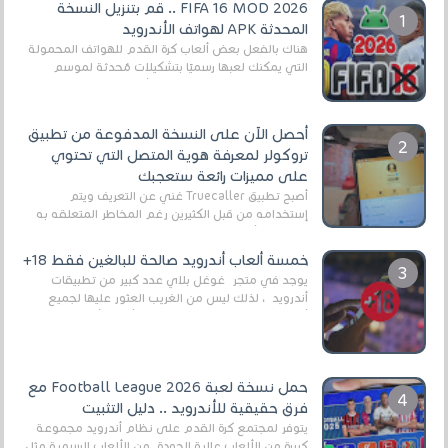
FIFA 16 MOD 2026 .. قم بتنزيل النسخة
المحدثة APK لهواتف الأندرويد
هناك بالفعل بعض ألعاب كرة القدم للهواتف المحمولة
التي يمكنك لعبها رسميًا بتشكيلات مُحدثة لموسم
2025/2026v ومثال على ذلك ألعاب مثل EA Sports ...
أحصل الآن على النسخة المدفوعة من تطبيق
تروكولر لمعرفة هوية المتصل التي تحتوي
على مميزات رائعة ستعجبك
أصبح تطبيق Truecaller غني عن التعريف ويتم
إستخدامه من قبل الكثيرين رغم المخاطر المتعلقه به
وذلك من أجل التخلص من المضايقات الكثيرة في
العال...
خمسة ألعاب أندرويد صالحة للبالغين فقط 18+
يوجد في متجر غوغل بلاي عدد كبير من تطبيقات
أندرويد ، لذلك ليس من الغريب العثور عليها لجميع
أنواع الجماهير. هذه المرة نقدم 5 ألعاب أند...
حمل نسخة لعبة Football League 2026 مع
فرق حقيقية للأندرويد .. دليل التثبيت
يتوفر لمجتمع كرة القدم على نظام أندرويد مجموعة
كبيرة من الألعاب عالية الجودة. من الألعاب الرسمية مثل