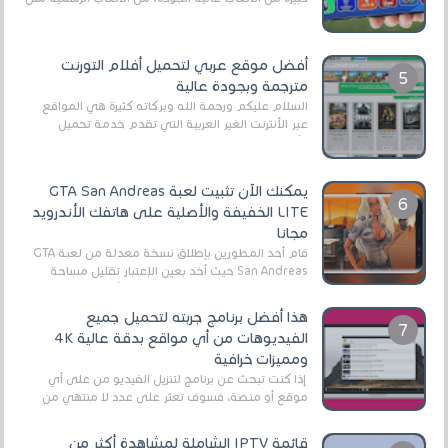
EA Sports FC 26 (المعروفة سابقًا باسم ...
أفضل موقع عربي لتحميل أفلام التورنت
مترجمة وبجودة عالية
السلام عليكم ورحمة الله وبركاته كثيرة هي المواقع
عبر الأنترنت الغير العربية التي تقدم خدمة تحميل
الأفلام على التورنت ، ومعظم هذه المواقع ل...
يمكنك الآن تثبيت لعبة GTA San Andreas
LITE الخفيفة والأصلية على هاتفك الأندرويد
مجانا
قام أحد المطورين بإطلاق نسخة معدلة من لعبة GTA
San Andreas حيث أخد بعين الإعتبار تقليل مساحة
اللعبة وجعلها خفيفة LITE لهواتف الأندرويد ، وق...
هذا أفضل برنامج جربته لتحميل جميع
الفيديوهات من أي مواقع بدقة عالية 4K
ومميزات خرافية
إذا كنت تبحث عن برنامج لتنزيل الفيديو من على أي
موقع أو منصة، فسوف تعثر على عدد لا منتهي من
الروابط الخاصة بالبرامج والتطبيقات في هذا المج...
قائمة IPTV الشاملة لمشاهدة أكثر من