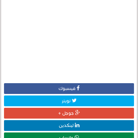
فيسبوك
تويتر
جوجل +
لينكدين
واتساب