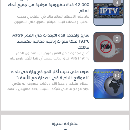
42,000 قناة تلفزيونية مجانية من جميع أنحاء
العالم
بناءً على الاعتقاد السائد حاليًا بأن التلفزيون حسب
الطلب ومنصات البث المباشر تتفوق على التلفزيون
الرقمي الأرضي التقليدي، يُعدّ IPTV-org خيار...
سارع واحذف هذه الترددات في القمر Astra
19.1°E فبها قنوات إباحية مجانية ستفسد
عائلتك
أصبح مجموعة من الناس مؤخر ا يستعملون القمر
Astra 19.1°E شرق وذلك بسبب أن هذا الأخير يتوفرعلى
قنوات مميزة جدا تنقل العديد من البرامج اله...
تعرف على ترتيب أكثر المواقع زيارة في بلدك
"المواقع الإباحية في الصدارة مع الأسف"
السلام عليكم ورحمة الله وبركاته معروف أنه يقاس
نجاح موقع ما على شبكة الأنترنت بعدة مقاييس ، أهمها
عداد الزائرين للموقع، ويتم معرفة ذلك في...
مشاركة مميزة