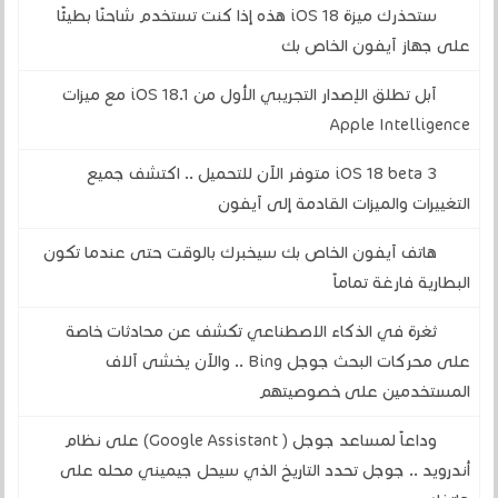
ستحذرك ميزة iOS 18 هذه إذا كنت تستخدم شاحنًا بطيئًا
على جهاز آيفون الخاص بك
آبل تطلق الإصدار التجريبي الأول من iOS 18.1 مع ميزات
Apple Intelligence
iOS 18 beta 3 متوفر الآن للتحميل .. اكتشف جميع
التغييرات والميزات القادمة إلى آيفون
هاتف آيفون الخاص بك سيخبرك بالوقت حتى عندما تكون
البطارية فارغة تماماً
ثغرة في الذكاء الاصطناعي تكشف عن محادثات خاصة
على محركات البحث جوجل Bing .. والآن يخشى آلاف
المستخدمين على خصوصيتهم
وداعاً لمساعد جوجل ( Google Assistant) على نظام
أندرويد .. جوجل تحدد التاريخ الذي سيحل جيميني محله على