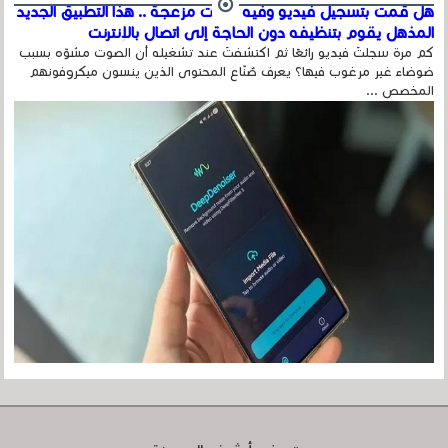
هل قمت بتسجيل فيديو وفيه أصوت مزعجة .. هذا التطبيق الجديد
المذهل يقوم بتنظيفه دون الحاجة إلى اتصال بالإنترنت
كم مرة سجلتَ فيديو رائعًا ثم اكتشفتَ عند تشغيله أن الصوت مشوّه بسبب
ضوضاء غير مرغوب فيها؟ يعرف صُنّاع المحتوى الذين ينسون ميكروفونهم
المخصص ...