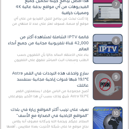
هذا أفضل برنامج جربته لتحميل جميع
الفيديوهات من أي مواقع بدقة عالية 4K
ومميزات خرافية
إذا كنت تبحث عن برنامج لتنزيل الفيديو من على أي
موقع أو منصة، فسوف تعثر على عدد لا منتهي من
الروابط الخاصة بالبرامج والتطبيقات في هذا المج...
قائمة IPTV الشاملة لمشاهدة أكثر من
42,000 قناة تلفزيونية مجانية من جميع أنحاء
العالم
بناءً على الاعتقاد السائد حاليًا بأن التلفزيون حسب
الطلب ومنصات البث المباشر تتفوق على التلفزيون
الرقمي الأرضي التقليدي، يُعدّ IPTV-org خيار...
سارع واحذف هذه الترددات في القمر Astra
19.1°E فبها قنوات إباحية مجانية ستفسد
عائلتك
أصبح مجموعة من الناس مؤخر ا يستعملون القمر
Astra 19.1°E شرق وذلك بسبب أن هذا الأخير يتوفرعلى
قنوات مميزة جدا تنقل العديد من البرامج اله...
تعرف على ترتيب أكثر المواقع زيارة في بلدك
"المواقع الإباحية في الصدارة مع الأسف"
السلام عليكم ورحمة الله وبركاته معروف أنه يقاس
نجاح موقع ما على شبكة الأنترنت بعدة مقاييس ، أهمها