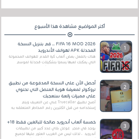
أكثر المواضيع مشاهدة هذا الأسبوع
FIFA 16 MOD 2026 .. قم بتنزيل النسخة
المحدثة APK لهواتف الأندرويد
هناك بالفعل بعض ألعاب كرة القدم للهواتف المحمولة
التي يمكنك لعبها رسميًا بتشكيلات مُحدثة لموسم
2025/2026v ومثال على ذلك ألعاب مثل EA Sports ...
أحصل الآن على النسخة المدفوعة من تطبيق
تروكولر لمعرفة هوية المتصل التي تحتوي
على مميزات رائعة ستعجبك
أصبح تطبيق Truecaller غني عن التعريف ويتم
إستخدامه من قبل الكثيرين رغم المخاطر المتعلقه به
وذلك من أجل التخلص من المضايقات الكثيرة في
العال...
خمسة ألعاب أندرويد صالحة للبالغين فقط 18+
يوجد في متجر غوغل بلاي عدد كبير من تطبيقات
أندرويد ، لذلك ليس من الغريب العثور عليها لجميع