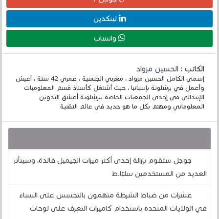
لينكدين
واتساب
الكاتب :
الحسين مزواد
إسمي الكامل الحسين مزواد ، مغربي الجنسية ، عمري 42 سنة ، أعيش
وأعمل في برشلونة بإسبانيا ، حيث أشتغل كأستاذ قسم المعلوميات
الإبتدائي في إحدى الجمعيات الخاصة ببرشلونة أعشق التدوين
المعلوماتي ومهتم بكل ما هو جديد في عالم التقنية
قد يهمك أيضا :
جوجل ستقوم بإزالة إحدى أكثر ميزات الجيميل فائدة، وسيتأثر
العديد من المستخدمين سلبًا.ط
عشرات من ضباط الشرطة متهمون بالتجسس على النساء
في الولايات المتحدة باستخدام كاميرات التعرف على لوحات