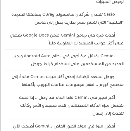
ترخيص السيارات
Casio تتحدى شركتي سامسونج وOura بساعتها الجديدة
"الحلقية" التي تتمتع بعمر بطارية يصل إلى عامين
أحدث ميزة في برنامج Gemini ضمن Google Docs تقضي
على أكثر جوانب المستندات التعاونية مللاً
Gemini يفشل مرة أخرى في نظام Android Auto ويجبر
العديد من المستخدمين على استخدام خرائط جوجل
جوجل تستعد لإضافة إحدى أكثر ميزات Gemini فائدةً إلى
متصفح كروم .. فهم مجموعات علامات التبويب بأكملها
أكبر تغيير في Gemini لهذا العام قد وصل .. إذا قمت
بتفعيل ميزة الذكاء الاصطناعي هذه، فسيبدو الأمر وكأنك
تتحدث إلى إنسان
أفضل ميزة في مولد الصور الخاص بـ Gemini أصبحت الآن