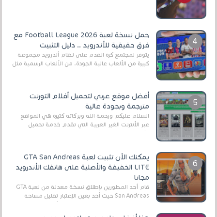
أنواع الجماهير. هذه المرة نقدم 5 ألعاب أند...
حمل نسخة لعبة Football League 2026 مع
فرق حقيقية للأندرويد .. دليل التثبيت
يتوفر لمجتمع كرة القدم على نظام أندرويد مجموعة
كبيرة من الألعاب عالية الجودة. من الألعاب الرسمية مثل
EA Sports FC 26 (المعروفة سابقًا باسم ...
أفضل موقع عربي لتحميل أفلام التورنت
مترجمة وبجودة عالية
السلام عليكم ورحمة الله وبركاته كثيرة هي المواقع
عبر الأنترنت الغير العربية التي تقدم خدمة تحميل
الأفلام على التورنت ، ومعظم هذه المواقع ل...
يمكنك الآن تثبيت لعبة GTA San Andreas
LITE الخفيفة والأصلية على هاتفك الأندرويد
مجانا
قام أحد المطورين بإطلاق نسخة معدلة من لعبة GTA
San Andreas حيث أخد بعين الإعتبار تقليل مساحة
اللعبة وجعلها خفيفة LITE لهواتف الأندرويد ، وق...