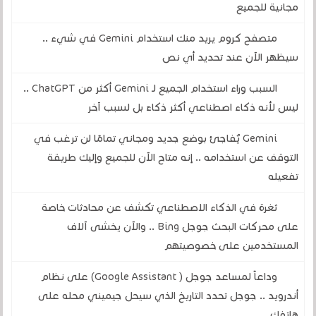
مجانية للجميع
متصفح كروم يريد منك استخدام Gemini في شيء ..
سيظهر الآن عند تحديد أي نص
السبب وراء استخدام الجميع لـ Gemini أكثر من ChatGPT ..
ليس لأنه ذكاء اصطناعي أكثر ذكاءً بل لسبب آخر
Gemini يُفاجئ بوضع جديد ومجاني تمامًا لن ترغب في
التوقف عن استخدامه .. إنه متاح الآن للجميع وإليك طريقة
تفعيله
ثغرة في الذكاء الاصطناعي تكشف عن محادثات خاصة
على محركات البحث جوجل Bing .. والآن يخشى آلاف
المستخدمين على خصوصيتهم
وداعاً لمساعد جوجل ( Google Assistant) على نظام
أندرويد .. جوجل تحدد التاريخ الذي سيحل جيميني محله على
هاتفك