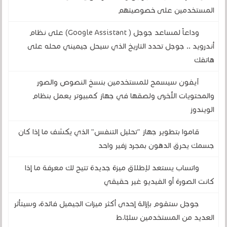
المستخدمين على خصوصيتهم
وداعاً لمساعد جوجل ( Google Assistant) على نظام
أندرويد .. جوجل تحدد التاريخ الذي سيحل جيميني محله على
هاتفك
آيفون سيسمح للمستخدمين بنسخ النصوص والصور
والمحتويات الأخرى ولصقها في جهاز كمبيوتر يعمل بنظام
الويندوز
قاموا بتطوير جهاز "تحليل التنفس" الذي يكشف ما إذا كان
جسمك يحرق الدهون بمجرد زفير واحد
واتساب يستعد لإطلاق ميزة جديدة تتيح لك معرفة ما إذا
كانت الصورة أو الفيديو غير حقيقي
جوجل ستقوم بإزالة إحدى أكثر ميزات الجيميل فائدة، وسيتأثر
العديد من المستخدمين سلبًا.ط