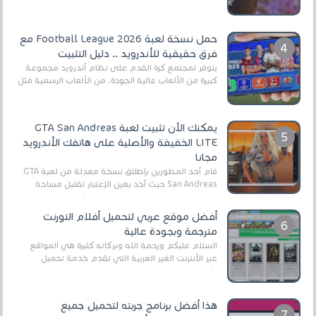
حمل نسخة لعبة Football League 2026 مع
فرق حقيقية للأندرويد .. دليل التثبيت
يتوفر لمجتمع كرة القدم على نظام أندرويد مجموعة
كبيرة من الألعاب عالية الجودة. من الألعاب الرسمية مثل
EA Sports FC 26 (المعروفة سابقًا باسم ...
يمكنك الآن تثبيت لعبة GTA San Andreas
LITE الخفيفة والأصلية على هاتفك الأندرويد
مجانا
قام أحد المطورين بإطلاق نسخة معدلة من لعبة GTA
San Andreas حيث أخد بعين الإعتبار تقليل مساحة
اللعبة وجعلها خفيفة LITE لهواتف الأندرويد ، وق...
أفضل موقع عربي لتحميل أفلام التورنت
مترجمة وبجودة عالية
السلام عليكم ورحمة الله وبركاته كثيرة هي المواقع
عبر الأنترنت الغير العربية التي تقدم خدمة تحميل
الأفلام على التورنت ، ومعظم هذه المواقع ل...
هذا أفضل برنامج جربته لتحميل جميع