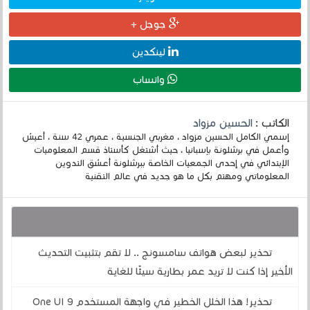
جوجل +
لينكدين
واتساب
الكاتب :
الحسين مزواد
إسمي الكامل الحسين مزواد ، مغربي الجنسية ، عمري 42 سنة ، أعيش
وأعمل في برشلونة بإسبانيا ، حيث أشتغل كأستاذ قسم المعلوميات
الإبتدائي في إحدى الجمعيات الخاصة ببرشلونة أعشق التدوين
المعلوماتي ومهتم بكل ما هو جديد في عالم التقنية
قد يهمك أيضا :
تحذير لبعض هواتف سامسونج .. لا تقم بتثبيت التحديث
الأخير إذا كنت لا تريد عمر بطارية سيئًا للغاية
تحذير! هذا الخلل الخطير في واجهة المستخدم One UI 9