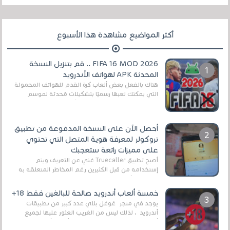
أكثر المواضيع مشاهدة هذا الأسبوع
FIFA 16 MOD 2026 .. قم بتنزيل النسخة
المحدثة APK لهواتف الأندرويد
هناك بالفعل بعض ألعاب كرة القدم للهواتف المحمولة
التي يمكنك لعبها رسميًا بتشكيلات مُحدثة لموسم
2025/2026v ومثال على ذلك ألعاب مثل EA Sports ...
أحصل الآن على النسخة المدفوعة من تطبيق
تروكولر لمعرفة هوية المتصل التي تحتوي
على مميزات رائعة ستعجبك
أصبح تطبيق Truecaller غني عن التعريف ويتم
إستخدامه من قبل الكثيرين رغم المخاطر المتعلقه به
وذلك من أجل التخلص من المضايقات الكثيرة في
العال...
خمسة ألعاب أندرويد صالحة للبالغين فقط 18+
يوجد في متجر غوغل بلاي عدد كبير من تطبيقات
أندرويد ، لذلك ليس من الغريب العثور عليها لجميع
أنواع الجماهير. هذه المرة نقدم 5 ألعاب أند...