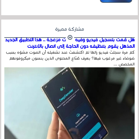
مشاركة مميزة
هل قمت بتسجيل فيديو وفيه أصوت مزعجة .. هذا التطبيق الجديد
المذهل يقوم بتنظيفه دون الحاجة إلى اتصال بالإنترنت
كم مرة سجلتَ فيديو رائعًا ثم اكتشفتَ عند تشغيله أن الصوت مشوّه بسبب
ضوضاء غير مرغوب فيها؟ يعرف صُنّاع المحتوى الذين ينسون ميكروفونهم
المخصص ...