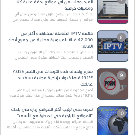
الفيديوهات من أي مواقع بدقة عالية 4K
ومميزات خرافية
إذا كنت تبحث عن برنامج لتنزيل الفيديو من على أي
موقع أو منصة، فسوف تعثر على عدد لا منتهي من
الروابط الخاصة بالبرامج والتطبيقات في هذا المج...
قائمة IPTV الشاملة لمشاهدة أكثر من
42,000 قناة تلفزيونية مجانية من جميع أنحاء
العالم
بناءً على الاعتقاد السائد حاليًا بأن التلفزيون حسب
الطلب ومنصات البث المباشر تتفوق على التلفزيون
الرقمي الأرضي التقليدي، يُعدّ IPTV-org خيار...
سارع واحذف هذه الترددات في القمر Astra
19.1°E فبها قنوات إباحية مجانية ستفسد
عائلتك
أصبح مجموعة من الناس مؤخر ا يستعملون القمر
Astra 19.1°E شرق وذلك بسبب أن هذا الأخير يتوفرعلى
قنوات مميزة جدا تنقل العديد من البرامج اله...
تعرف على ترتيب أكثر المواقع زيارة في بلدك
"المواقع الإباحية في الصدارة مع الأسف"
السلام عليكم ورحمة الله وبركاته معروف أنه يقاس
نجاح موقع ما على شبكة الأنترنت بعدة مقاييس ، أهمها
عداد الزائرين للموقع، ويتم معرفة ذلك في...